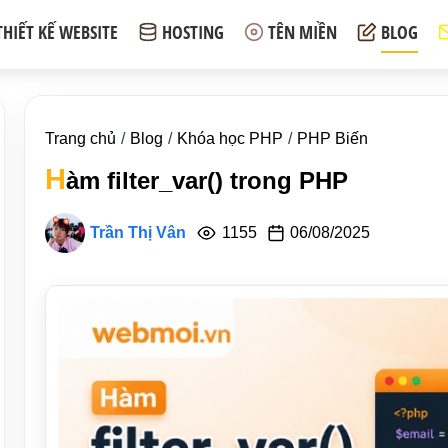
THIẾT KẾ WEBSITE
HOSTING
TÊN MIỀN
BLOG
Trang chủ
Blog
Khóa học PHP
PHP Biến
H
àm filter_var() trong PHP
Trần Thị Vân
1155
06/08/2025