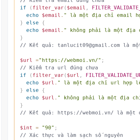
// Kiểm tra email đúng chưa
if
(
filter_var
(
$email
,
FILTER_VALIDATE
echo
$email
.
" là một địa chỉ email h
}
else
{
echo
$email
.
" không phải là một địa 
}
// Kết quả: tanlucit09@gmail.com là mộ
$url
=
"https://webmoi.vn/"
;
// Kiểm tra url đúng chưa
if
(
filter_var
(
$url
,
FILTER_VALIDATE_U
echo
$url
.
" là một địa chỉ url hợp l
}
else
{
echo
$url
.
" không phải là một địa ch
}
// Kết quả: https://webmoi.vn/ là một 
$int
=
"90"
;
// Xác thực và làm sạch số nguyên