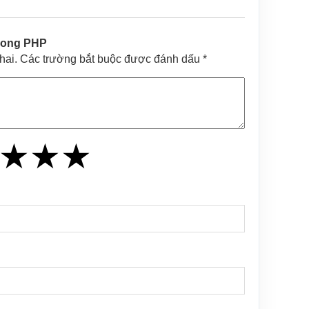
trong PHP
khai. Các trường bắt buộc được đánh dấu *
★
★
★
★
★
★