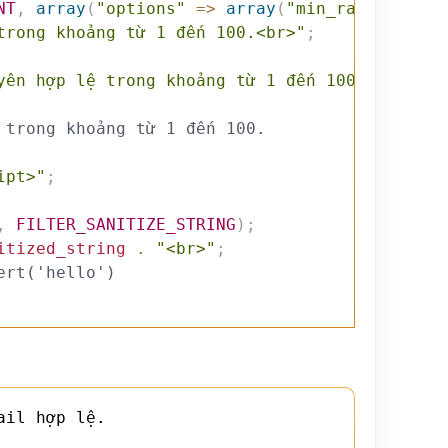
NT
,
array
(
"options"
=>
array
(
"min_range"
=>
1
,
trong khoảng từ 1 đến 100.<br>"
;
yên hợp lệ trong khoảng từ 1 đến 100.<br>"
;
 trong khoảng từ 1 đến 100.
ipt>"
;
,
FILTER_SANITIZE_STRING
)
;
itized_string
.
"<br>"
;
ert('hello') 
il hợp lệ.
