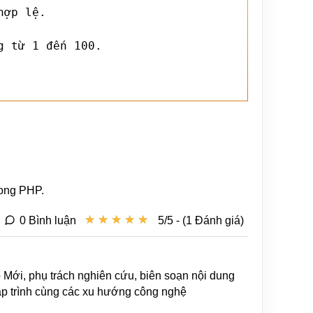
ợp lệ.

 từ 1 đến 100.

rong PHP.
★
★
★
★
★
★
★
★
★
★
0 Bình luận
5/5 - (1 Đánh giá)
b Mới, phụ trách nghiên cứu, biên soạn nội dung
lập trình cùng các xu hướng công nghệ