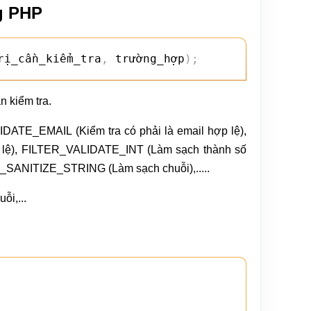
ng PHP
rị_cần_kiểm_tra
,
 trường_hợp
)
;
ần kiểm tra.
IDATE_EMAIL (Kiểm tra có phải là email hợp lệ),
 lệ), FILTER_VALIDATE_INT (Làm sạch thành số
ER_SANITIZE_STRING (Làm sạch chuỗi),.....
ỗi,...