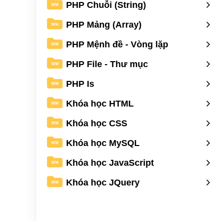
PHP Chuỗi (String)
WM
PHP Mảng (Array)
WM
PHP Mệnh đề - Vòng lặp
WM
PHP File - Thư mục
WM
PHP Is
WM
Khóa học HTML
WM
Khóa học CSS
WM
Khóa học MySQL
WM
Khóa học JavaScript
WM
Khóa học JQuery
WM