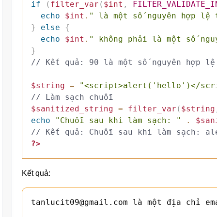
if
(
filter_var
(
$int
,
FILTER_VALIDATE_I
echo
$int
.
" là một số nguyên hợp lệ 
}
else
{
echo
$int
.
" không phải là một số ngu
}
// Kết quả: 90 là một số nguyên hợp lệ
$string
=
"<script>alert('hello')</scr
// Làm sạch chuỗi
$sanitized_string
=
filter_var
(
$string
echo
"Chuỗi sau khi làm sạch: "
.
$san
// Kết quả: Chuỗi sau khi làm sạch: al
?>
Kết quả:
tanlucit09@gmail.com là một địa chỉ ema