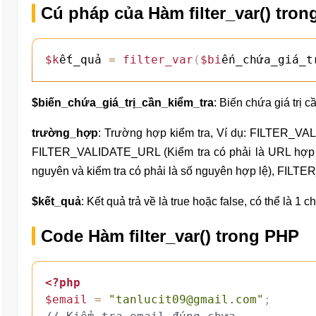
Cú pháp của Hàm filter_var() tro
$k
ết_quả 
=
filter_var
(
$bi
ến_chứa_giá_t
$biến_chứa_giá_trị_cần_kiểm_tra
: Biến chứa giá trị c
trường_hợp
: Trường hợp kiểm tra, Ví dụ: FILTER_VAL
FILTER_VALIDATE_URL (Kiểm tra có phải là URL hợp
nguyên và kiểm tra có phải là số nguyên hợp lệ), FILT
$kết_quả
: Kết quả trả về là true hoặc false, có thể là 1 chu
Code Hàm filter_var() trong PHP
<?php
$email
=
"tanlucit09@gmail.com"
;