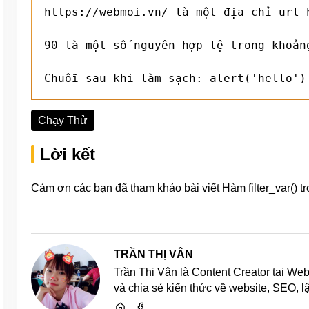
https://webmoi.vn/ là một địa chỉ url h
90 là một số nguyên hợp lệ trong khoảng
Chuỗi sau khi làm sạch: alert('hello')
Chạy Thử
Lời kết
Cảm ơn các bạn đã tham khảo bài viết Hàm filter_var() t
TRẦN THỊ VÂN
Trần Thị Vân là Content Creator tại We
và chia sẻ kiến thức về website, SEO, 