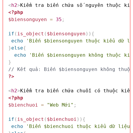
<
h2
>
Kiểm tra biến chứa số nguyên thuộc kiể
<?php
$biensonguyen
=
35
;
if
(
is_object
(
$biensonguyen
)
)
{
echo
'Biến $biensonguyen thuộc kiểu dữ li
}
else
{
echo
'Biến $biensonguyen không thuộc kiể
}
// Kết quả: Biến $biensonguyen không thuộc
?>
<
h2
>
Kiểm tra biến chứa chuỗi có thuộc kiểu
<?php
$bienchuoi
=
"Web Mới"
;
if
(
is_object
(
$bienchuoi
)
)
{
echo
'Biến $bienchuoi thuộc kiểu dữ liệu 