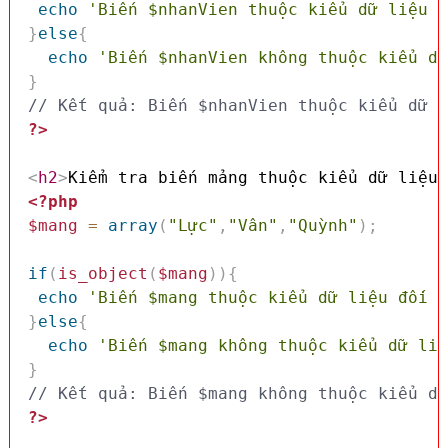
echo
'Biến $nhanVien thuộc kiểu dữ liệu đ
}
else
{
echo
'Biến $nhanVien không thuộc kiểu dữ
}
// Kết quả: Biến $nhanVien thuộc kiểu dữ l
?>
<
h2
>
Kiểm tra biến mảng thuộc kiểu dữ liệu 
<?php
$mang
=
array
(
"Lực"
,
"Vân"
,
"Quỳnh"
)
;
if
(
is_object
(
$mang
)
)
{
echo
'Biến $mang thuộc kiểu dữ liệu đối t
}
else
{
echo
'Biến $mang không thuộc kiểu dữ liệ
}
// Kết quả: Biến $mang không thuộc kiểu dữ
?>