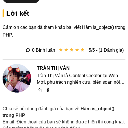
Lời kết
Cảm ơn các bạn đã tham khảo bài viết Hàm is_object() trong
PHP.
★
★
★
★
★
★
★
★
★
★
0 Bình luận
5/5 - (1 Đánh giá)
TRẦN THỊ VÂN
Trần Thị Vân là Content Creator tại Web
Mới, phụ trách nghiên cứu, biên soạn nội
dung và chia sẻ kiến thức về website, SEO,
lập trình cùng các xu hướng công nghệ
Chia sẻ nội dung đánh giá của bạn về
Hàm is_object()
trong PHP
Email, Điện thoại của bạn sẽ không được hiển thị công khai.