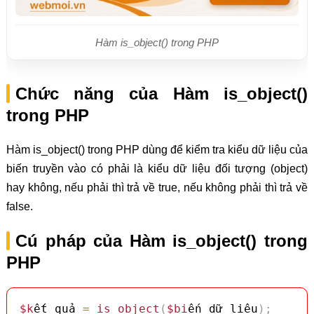
Hàm is_object() trong PHP
Chức năng của Hàm is_object()
trong PHP
Hàm is_object() trong PHP dùng để kiểm tra kiểu dữ liệu của
biến truyền vào có phải là kiểu dữ liệu đối tượng (object)
hay không, nếu phải thì trả về true, nếu không phải thì trả về
false.
Cú pháp của Hàm is_object() trong
PHP
$k
ết_quả 
=
is_object
(
$bi
ến_dữ_liệu
)
;