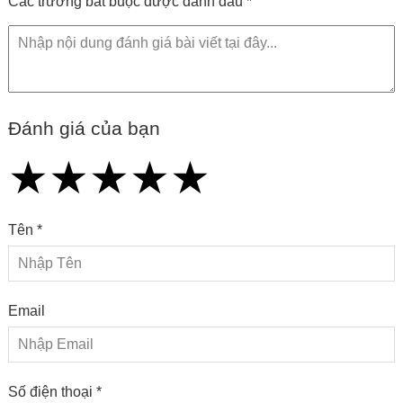
Các trường bắt buộc được đánh dấu *
Đánh giá của bạn
★
★
★
★
★
★
★
★
★
★
★
★
★
★
★
Tên *
Email
Số điện thoại *