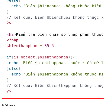
}
else
{
echo
'Biến $bienchuoi không thuộc kiểu d
}
// Kết quả: Biến $bienchuoi không thuộc ki
?>
<
h2
>
Kiểm tra biến chứa số thập phân thuộc 
<?php
$bienthapphan
=
35.5
;
if
(
is_object
(
$bienthapphan
)
)
{
echo
'Biến $bienthapphan thuộc kiểu dữ li
}
else
{
echo
'Biến $bienthapphan không thuộc kiể
}
// Kết quả: Biến $bienthapphan không thuộc
?>
Kết quả: