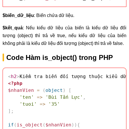
$biến_dữ_liệu
: Biến chứa dữ liệu.
$kết_quả
: Nếu kiểu dữ liệu của biến là kiểu dữ liệu đối
tượng (object) thì trả về true, nếu kiểu dữ liệu của biến
không phải là kiểu dữ liệu đối tượng (object) thì trả về false.
Code Hàm is_object() trong PHP
<
h2
>
Kiểm tra biến đối tượng thuộc kiểu dữ 
<?php
$nhanVien
=
(
object
)
[
'ten'
=>
'Bùi Tấn Lực'
,
'tuoi'
=>
'35'
]
;
if
(
is_object
(
$nhanVien
)
)
{