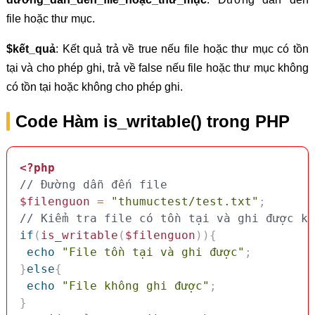
file hoặc thư mục.
$kết_quả
: Kết quả trả về true nếu file hoặc thư mục có tồn
tại và cho phép ghi, trả về false nếu file hoặc thư mục không
có tồn tại hoặc không cho phép ghi.
Code Hàm is_writable() trong PHP
<?php
// Đường dẫn đến file
$filenguon
=
"thumuctest/test.txt"
;
// Kiểm tra file có tồn tại và ghi được kh
if
(
is_writable
(
$filenguon
)
)
{
echo
"File tồn tại và ghi được"
;
}
else
{
echo
"File không ghi được"
;
}