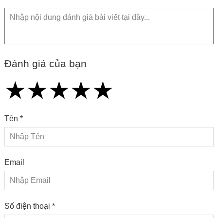
Đánh giá của bạn
★
★
★
★
★
★
★
★
★
★
★
★
★
★
★
Tên *
Email
Số điện thoại *