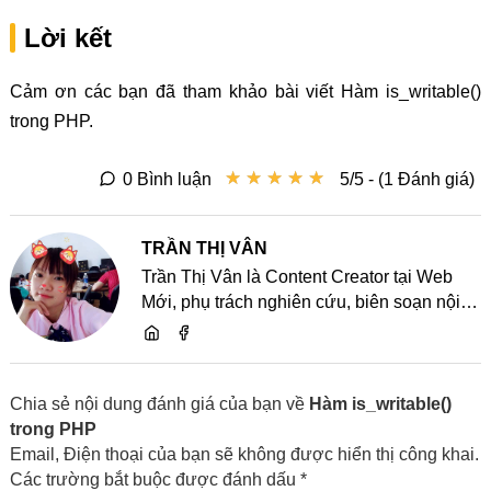
Lời kết
Cảm ơn các bạn đã tham khảo bài viết Hàm is_writable()
trong PHP.
★
★
★
★
★
★
★
★
★
★
0 Bình luận
5/5 - (1 Đánh giá)
TRẦN THỊ VÂN
Trần Thị Vân là Content Creator tại Web
Mới, phụ trách nghiên cứu, biên soạn nội
dung và chia sẻ kiến thức về website, SEO,
lập trình cùng các xu hướng công nghệ
Chia sẻ nội dung đánh giá của bạn về
Hàm is_writable()
trong PHP
Email, Điện thoại của bạn sẽ không được hiển thị công khai.
Các trường bắt buộc được đánh dấu *