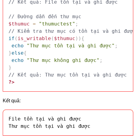
// Kết quả: File tồn tại và ghi được
// Đường dẫn đến thư mục
$thumuc
=
"thumuctest"
;
// Kiểm tra thư mục có tồn tại và ghi được
if
(
is_writable
(
$thumuc
)
)
{
echo
"Thư mục tồn tại và ghi được"
;
}
else
{
echo
"Thư mục không ghi được"
;
}
// Kết quả: Thư mục tồn tại và ghi được
?>
Kết quả:
File tồn tại và ghi được

Thư mục tồn tại và ghi được