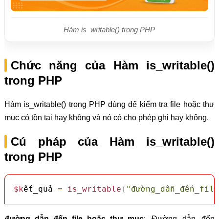
Hàm is_writable() trong PHP
Chức năng của Hàm is_writable()
trong PHP
Hàm is_writable() trong PHP dùng để kiểm tra file hoặc thư
mục có tồn tại hay không và nó có cho phép ghi hay không.
Cú pháp của Hàm is_writable()
trong PHP
$k
ết_quả 
=
is_writable
(
"đường_dẫn_đến_file
đường_dẫn_đến_file_hoặc_thư_mục
: Đường dẫn đến