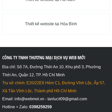
Thiết kế website tại Hòa Bình
CÔNG TY TNHH THƯƠNG MẠI DỊCH VỤ WEB MỚI
Địa chỉ: Số 7A, Đường Thới An 10, Khu phố 3, Phường
Thới An, Quận 12, TP. Hồ Chí Minh
Trụ sở chính: E20/22E6 Hẻm C1, Đường Vĩnh Lộc, Ấp 57,
Xã Tân Vĩnh Lộc, Thành phố Hồ Chí Minh
Email: info@webmoi.vn - tanlucit09@gmail.com
Hotline + Zalo:
0398259259