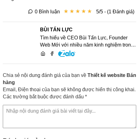
★
★
★
★
★
★
★
★
★
★
0 Bình luận
5/5 - (1 Đánh giá)
BÙI TẤN LỰC
Tìm hiểu về CEO Bùi Tấn Lực, Founder
Web Mới với nhiều năm kinh nghiệm trong
lĩnh vực phát triển website, SEO và chia sẻ
kiến thức công nghệ
Chia sẻ nội dung đánh giá của bạn về
Thiết kế website Bán
hàng
Email, Điện thoại của bạn sẽ không được hiển thị công khai.
Các trường bắt buộc được đánh dấu *