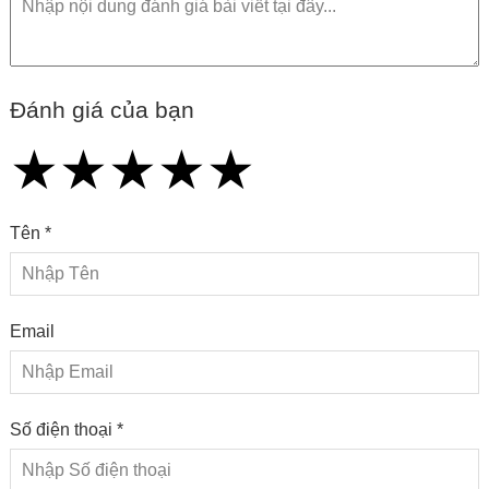
Đánh giá của bạn
★
★
★
★
★
★
★
★
★
★
★
★
★
★
★
Tên *
Email
Số điện thoại *