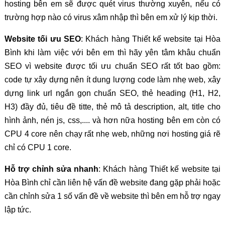
hosting bên em sẽ được quét virus thường xuyên, nếu có
trường hợp nào có virus xâm nhập thì bên em xử lý kịp thời.
Website tối ưu SEO
: Khách hàng Thiết kế website tại Hòa
Bình khi làm việc với bên em thì hãy yên tâm khâu chuẩn
SEO vì website được tối ưu chuẩn SEO rất tốt bao gồm:
code tự xây dựng nên ít dung lượng code làm nhẹ web, xây
dựng link url ngắn gọn chuẩn SEO, thẻ heading (H1, H2,
H3) đầy đủ, tiêu đề titte, thẻ mô tả description, alt, title cho
hình ảnh, nén js, css,.... và hơn nữa hosting bên em còn có
CPU 4 core nên chạy rất nhẹ web, những nơi hosting giá rẽ
chỉ có CPU 1 core.
Hỗ trợ chỉnh sửa nhanh
: Khách hàng Thiết kế website tại
Hòa Bình chỉ cần liên hệ vấn đề website đang gặp phải hoặc
cần chỉnh sửa 1 số vấn đề về website thì bên em hỗ trợ ngay
lập tức.