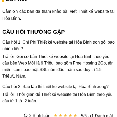
Cảm ơn các bạn đã tham khảo bài viết Thiết kế website tại
Hòa Bình.
CÂU HỎI THƯỜNG GẶP
Câu hỏi 1: Chi Phí Thiết kế website tại Hòa Bình trọn gói bao
nhiêu tiền?
Trả lời: Gói cơ bản Thiết kế website tại Hòa Bình theo yêu
cầu bên Web Mới là 6 Triệu, bao gồm Free Hosting 2Gb, tên
miền .com, bảo mật SSL năm đầu, năm sau duy trì 1.5
Triệu/1 Năm.
Câu hỏi 2: Bao lâu thì thiết kế website tại Hòa Bình xong?
Trả lời: Thời gian để Thiết kế website tại Hòa Bình theo yêu
cầu từ 1 tới 2 tuần.
★
★
★
★
★
★
★
★
★
★
2 Bình luận
5/5 - (1 Đánh giá)