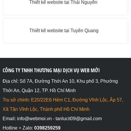
Thiết kế website tại Thái Nguyên
Thiết kế website tại Tuyên Quang
CÔNG TY TNHH THƯƠNG MẠI DỊCH VỤ WEB MỚI
Địa chỉ: Số 7A, Đường Thới An 10, Khu phố 3, Phường
Thới An, Quận 12, TP. Hồ Chí Minh
Trụ sở chính: E20/22E6 Hẻm C1, Đường Vĩnh Lộc, Ấp 57,
Xã Tân Vĩnh Lộc, Thành phố Hồ Chí Minh
Email: info@webmoi.vn - tanlucit09@gmail.com
Hotline + Zalo:
0398259259