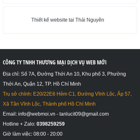
Thiết kế website tại Thái Nguyên
CÔNG TY TNHH THƯƠNG MẠI DỊCH VỤ WEB MỚI
Địa chỉ: Số 7A, Đường Thới An 10, Khu phố 3, Phường
Thới An, Quận 12, TP. Hồ Chí Minh
Trụ sở chính: E20/22E6 Hẻm C1, Đường Vĩnh Lộc, Ấp 57,
Xã Tân Vĩnh Lộc, Thành phố Hồ Chí Minh
Email: info@webmoi.vn - tanlucit09@gmail.com
Hotline + Zalo:
0398259259
Giờ làm việc: 08:00 - 20:00