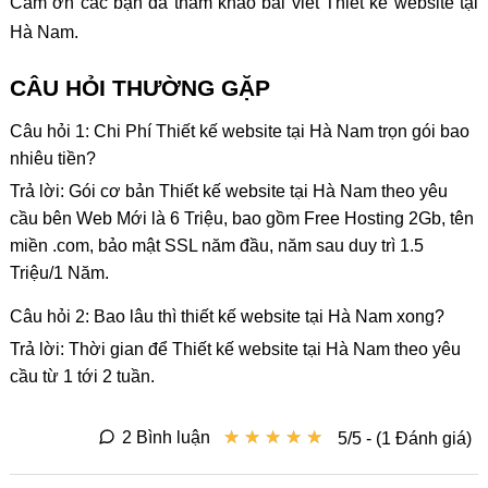
Cảm ơn các bạn đã tham khảo bài viết Thiết kế website tại
Hà Nam.
CÂU HỎI THƯỜNG GẶP
Câu hỏi 1: Chi Phí Thiết kế website tại Hà Nam trọn gói bao
nhiêu tiền?
Trả lời: Gói cơ bản Thiết kế website tại Hà Nam theo yêu
cầu bên Web Mới là 6 Triệu, bao gồm Free Hosting 2Gb, tên
miền .com, bảo mật SSL năm đầu, năm sau duy trì 1.5
Triệu/1 Năm.
Câu hỏi 2: Bao lâu thì thiết kế website tại Hà Nam xong?
Trả lời: Thời gian để Thiết kế website tại Hà Nam theo yêu
cầu từ 1 tới 2 tuần.
★
★
★
★
★
★
★
★
★
★
2 Bình luận
5/5 - (1 Đánh giá)