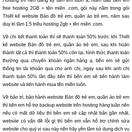
Hosting thì nên đăng ký bên em luôn ạ, Năm đầu bên em
free hosting 2GB + tên miền .com, gói này nằm trong gói
Thiết kế website Bán đồ trẻ em, quần áo trẻ em, năm sau
duy trì tầm 1.5 triệu hosting 2gb + tên miền .com.
Về chi tiết thanh toán thì sẽ thanh toán 50% trước khi Thiết
kế website Bán đồ trẻ em, quần áo trẻ em, sau khi hoàn
thành tất cả thì thanh toán 50% còn lại, hình thức thanh toán
thường qua chuyển khoản ngân hàng ạ, bên em sẽ gửi
thông tin tài khoản qua cho anh chị, ngay sau khi anh chị
thanh toán 50% lần đầu tiên thì bên em sẽ tiến hành làm
website và tiến hành mua tên miền luôn.
Về bảo trì, bảo hành website Bán đồ trẻ em, quần áo trẻ em
thì bên em hỗ trợ backup website trên hosting hàng tuần nên
nếu có mất dữ liệu thì bên em sẽ cập nhật bản gần nhất,
website có vấn đề lỗi gì thì bên em vẫn hỗ trợ chỉnh sửa
website cho quý vị sau này nên hãy yên tâm sử dụng dịch vụ