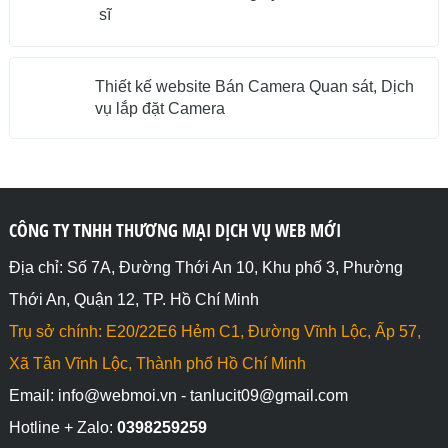
sĩ
Thiết kế website Bán Camera Quan sát, Dịch
vụ lắp đặt Camera
CÔNG TY TNHH THƯƠNG MẠI DỊCH VỤ WEB MỚI
Địa chỉ: Số 7A, Đường Thới An 10, Khu phố 3, Phường
Thới An, Quận 12, TP. Hồ Chí Minh
Trụ sở chính: E20/22E6 Hẻm C1, Đường Vĩnh Lộc, Ấp 57,
Xã Tân Vĩnh Lộc, Thành phố Hồ Chí Minh
Email: info@webmoi.vn - tanlucit09@gmail.com
Hotline + Zalo:
0398259259