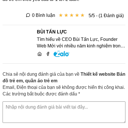
★
★
★
★
★
★
★
★
★
★
0 Bình luận
5/5 - (1 Đánh giá)
BÙI TẤN LỰC
Tìm hiểu về CEO Bùi Tấn Lực, Founder
Web Mới với nhiều năm kinh nghiệm trong
lĩnh vực phát triển website, SEO và chia sẻ
kiến thức công nghệ
Chia sẻ nội dung đánh giá của bạn về
Thiết kế website Bán
đồ trẻ em, quần áo trẻ em
Email, Điện thoại của bạn sẽ không được hiển thị công khai.
Các trường bắt buộc được đánh dấu *