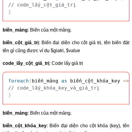
// code_lấy_cột_giá_trị
}
biến_mảng
: Biến của một mảng.
biến_cột_giá_trị
: Biến đại diện cho cột giá trị, tên biến đặt
tên gì cũng được ví dụ $giatri, $value
code_lấy_cột_giá_trị
: Code lấy giá trị
foreach
(
biến_mảng 
as
 biến_cột_khóa_key 
=>
 
// code_lấy_khóa_key_và_giá_trị
}
biến_mảng
: Biến của một mảng.
biến_cột_khóa_key
: Biến đại diện cho cột khóa (key), tên