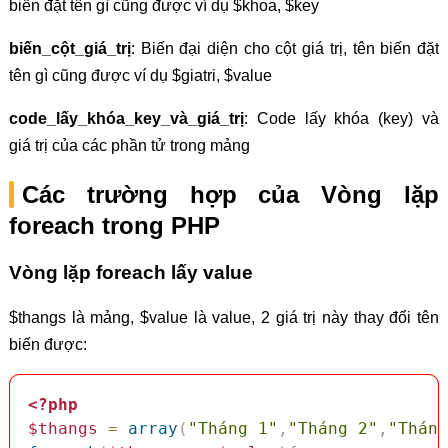
biến đặt tên gì cũng được ví dụ $khoa, $key
biến_cột_giá_trị
: Biến đại diện cho cột giá trị, tên biến đặt
tên gì cũng được ví dụ $giatri, $value
code_lấy_khóa_key_và_giá_trị
: Code lấy khóa (key) và
giá trị của các phần tử trong mảng
Các trường hợp của Vòng lặp
foreach trong PHP
Vòng lặp foreach lấy value
$thangs là mảng, $value là value, 2 giá trị này thay đổi tên
biến được:
<?php
$thangs
=
array
(
"Tháng 1"
,
"Tháng 2"
,
"Tháng