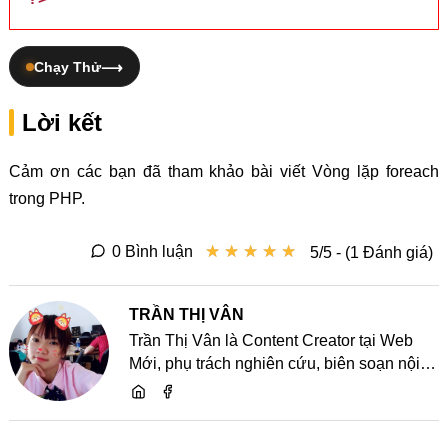
Chạy Thử
Lời kết
Cảm ơn các bạn đã tham khảo bài viết Vòng lặp foreach
trong PHP.
★
★
★
★
★
★
★
★
★
★
0 Bình luận
5/5 - (1 Đánh giá)
TRẦN THỊ VÂN
Trần Thị Vân là Content Creator tại Web
Mới, phụ trách nghiên cứu, biên soạn nội
dung và chia sẻ kiến thức về website, SEO,
lập trình cùng các xu hướng công nghệ