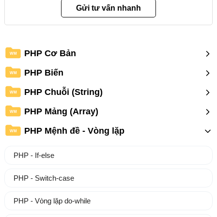
PHP Cơ Bản
WM
PHP Biến
WM
PHP Chuỗi (String)
WM
PHP Mảng (Array)
WM
PHP Mệnh đề - Vòng lặp
WM
PHP - If-else
PHP - Switch-case
PHP - Vòng lặp do-while