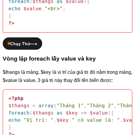
foreach
(
$thangs
as
$value
)
{
echo
$value
.
"<br>"
;
}
?>
Chạy Thử
Vòng lặp foreach lấy value và key
$thangs là mảng, $key là vị trí của giá trị đó nằm trong mảng,
$value là value, 3 giá trị này thay đổi tên biến được:
<?php
$thangs
=
array
(
"Tháng 1"
,
"Tháng 2"
,
"Tháng
foreach
(
$thangs
as
$key
=>
$value
)
{
echo
"Vị trí: "
.
$key
.
" có value là: "
.
$val
}
?>