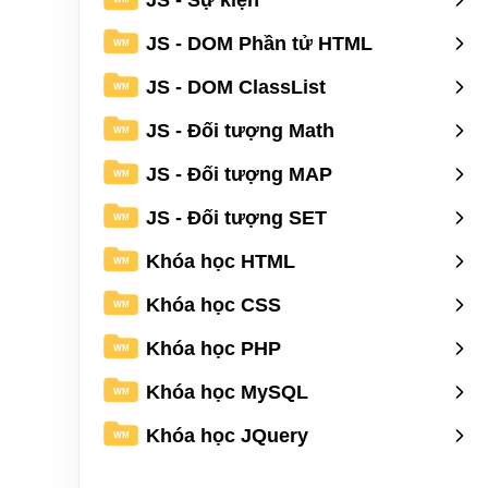
JS - DOM Phần tử HTML
WM
JS - DOM ClassList
WM
JS - Đối tượng Math
WM
JS - Đối tượng MAP
WM
JS - Đối tượng SET
WM
Khóa học HTML
WM
Khóa học CSS
WM
Khóa học PHP
WM
Khóa học MySQL
WM
Khóa học JQuery
WM