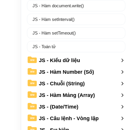
JS - Hàm document.write()
JS - Hàm setInterval()
JS - Hàm setTimeout()
JS - Toán tử
JS - Kiểu dữ liệu
WM
JS - Hàm Number (Số)
WM
JS - Chuỗi (String)
WM
JS - Hàm Mảng (Array)
WM
JS - (Date/Time)
WM
JS - Câu lệnh - Vòng lặp
WM
JS - Sự kiện
WM