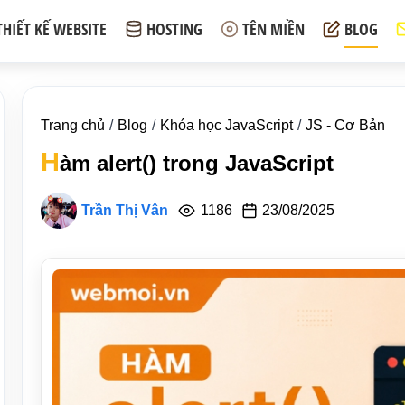
THIẾT KẾ WEBSITE
HOSTING
TÊN MIỀN
BLOG
Trang chủ
Blog
Khóa học JavaScript
JS - Cơ Bản
H
àm alert() trong JavaScript
Trần Thị Vân
1186
23/08/2025