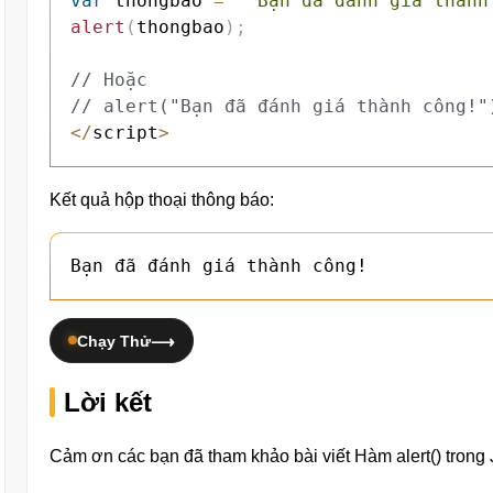
var
 thongbao 
=
"Bạn đã đánh giá thành
alert
(
thongbao
)
;
// Hoặc
// alert("Bạn đã đánh giá thành công!"
<
/
script
>
Kết quả hộp thoại thông báo:
Bạn đã đánh giá thành công!
Chạy Thử
Lời kết
Cảm ơn các bạn đã tham khảo bài viết Hàm alert() trong 