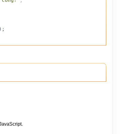
 công!"
;
);
JavaScript.