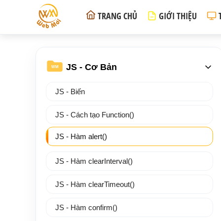
TRANG CHỦ
GIỚI THIỆU
JS - Cơ Bản
WM
JS - Biến
JS - Cách tạo Function()
JS - Hàm alert()
JS - Hàm clearInterval()
JS - Hàm clearTimeout()
JS - Hàm confirm()