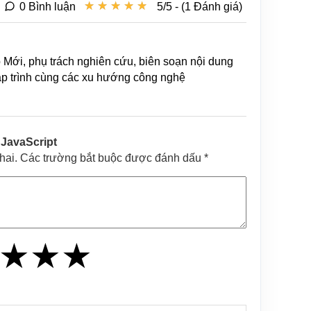
★
★
★
★
★
★
★
★
★
★
0 Bình luận
5/5 - (1 Đánh giá)
b Mới, phụ trách nghiên cứu, biên soạn nội dung
lập trình cùng các xu hướng công nghệ
 JavaScript
khai. Các trường bắt buộc được đánh dấu *
★
★
★
★
★
★