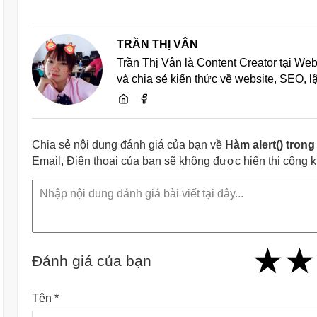
TRẦN THỊ VÂN
Trần Thị Vân là Content Creator tại We
và chia sẻ kiến thức về website, SEO, 
Chia sẻ nội dung đánh giá của bạn về
Hàm alert() trong
Email, Điện thoại của bạn sẽ không được hiển thị công 
★
★
★
★
★
★
★
★
★
Đánh giá của bạn
Tên *