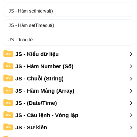
JS - Hàm setInterval()
JS - Hàm setTimeout()
JS - Toán tử
JS - Kiểu dữ liệu
WM
JS - Hàm Number (Số)
WM
JS - Chuỗi (String)
WM
JS - Hàm Mảng (Array)
WM
JS - (Date/Time)
WM
JS - Câu lệnh - Vòng lặp
WM
JS - Sự kiện
WM