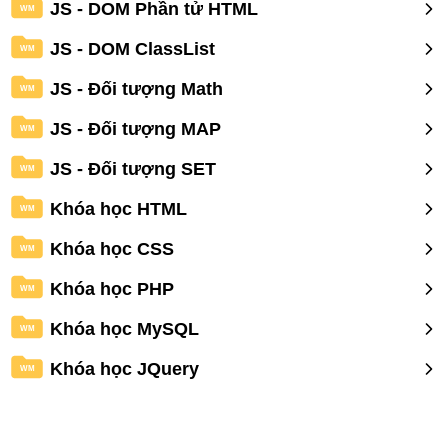
JS - DOM Phần tử HTML
WM
JS - DOM ClassList
WM
JS - Đối tượng Math
WM
JS - Đối tượng MAP
WM
JS - Đối tượng SET
WM
Khóa học HTML
WM
Khóa học CSS
WM
Khóa học PHP
WM
Khóa học MySQL
WM
Khóa học JQuery
WM