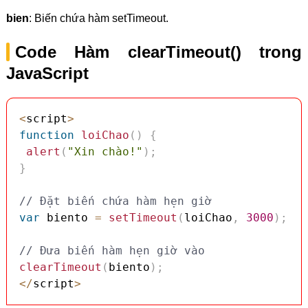
bien
: Biến chứa hàm setTimeout.
Code Hàm clearTimeout() trong
JavaScript
<
script
>
function
loiChao
(
)
{
alert
(
"Xin chào!"
)
;
}
// Đặt biến chứa hàm hẹn giờ
var
 biento 
=
setTimeout
(
loiChao
,
3000
)
;
// Đưa biến hàm hẹn giờ vào
clearTimeout
(
biento
)
;
<
/
script
>