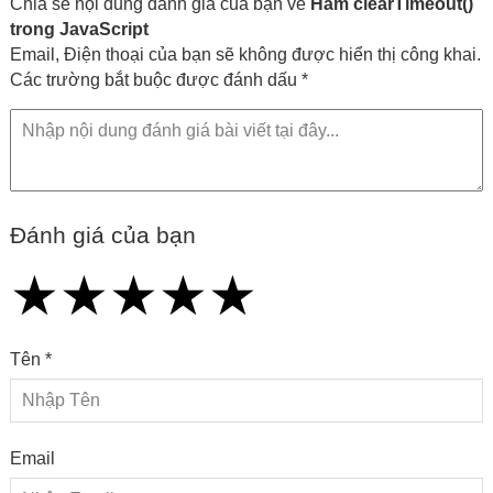
Chia sẻ nội dung đánh giá của bạn về
Hàm clearTimeout()
trong JavaScript
Email, Điện thoại của bạn sẽ không được hiển thị công khai.
Các trường bắt buộc được đánh dấu *
Đánh giá của bạn
★
★
★
★
★
★
★
★
★
★
★
★
★
★
★
Tên *
Email