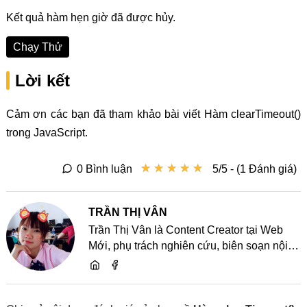
Kết quả hàm hẹn giờ đã được hủy.
Chạy Thử
Lời kết
Cảm ơn các bạn đã tham khảo bài viết Hàm clearTimeout()
trong JavaScript.
★
★
★
★
★
★
★
★
★
★
0 Bình luận
5/5 - (1 Đánh giá)
TRẦN THỊ VÂN
Trần Thị Vân là Content Creator tại Web
Mới, phụ trách nghiên cứu, biên soạn nội
dung và chia sẻ kiến thức về website, SEO,
lập trình cùng các xu hướng công nghệ