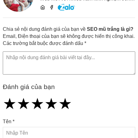
lĩnh vực phát triển website, SEO và chia sẻ
kiến thức công nghệ
Chia sẻ nội dung đánh giá của bạn về
SEO mũ trắng là gì?
Email, Điện thoại của bạn sẽ không được hiển thị công khai.
Các trường bắt buộc được đánh dấu *
Đánh giá của bạn
★
★
★
★
★
★
★
★
★
★
★
★
★
★
★
Tên *