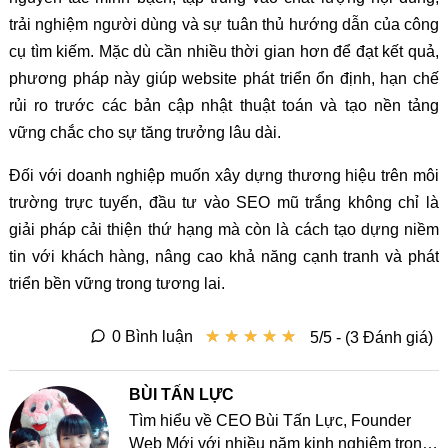
trải nghiệm người dùng và sự tuân thủ hướng dẫn của công
cụ tìm kiếm. Mặc dù cần nhiều thời gian hơn để đạt kết quả,
phương pháp này giúp website phát triển ổn định, hạn chế
rủi ro trước các bản cập nhật thuật toán và tạo nền tảng
vững chắc cho sự tăng trưởng lâu dài.
Đối với doanh nghiệp muốn xây dựng thương hiệu trên môi
trường trực tuyến, đầu tư vào SEO mũ trắng không chỉ là
giải pháp cải thiện thứ hạng mà còn là cách tạo dựng niềm
tin với khách hàng, nâng cao khả năng cạnh tranh và phát
triển bền vững trong tương lai.
★
★
★
★
★
★
★
★
★
★
0 Bình luận
5/5 - (3 Đánh giá)
BÙI TẤN LỰC
Tìm hiểu về CEO Bùi Tấn Lực, Founder
Web Mới với nhiều năm kinh nghiệm trong