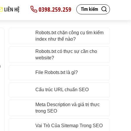
0398.259.259
LIÊN HỆ
Tìm kiếm
Robots.txt chặn công cụ tìm kiếm
index như thế nào?
Robots.txt có thực sự cần cho
website?
File Robots.txt là gì?
n
i
Cấu trúc URL chuẩn SEO
i
Meta Description và giá trị thực
trong SEO
g
i
Vai Trò Của Sitemap Trong SEO