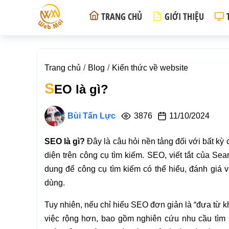
TRANG CHỦ
GIỚI THIỆU
Trang chủ
Blog
Kiến thức về website
S
EO là gì?
Bùi Tấn Lực
3876
11/10/2024
SEO là gì?
Đây là câu hỏi nền tảng đối với bất kỳ
diện trên công cụ tìm kiếm. SEO, viết tắt của Sea
dung để công cụ tìm kiếm có thể hiểu, đánh giá 
dùng.
Tuy nhiên, nếu chỉ hiểu SEO đơn giản là “đưa từ k
việc rộng hơn, bao gồm nghiên cứu nhu cầu tìm k