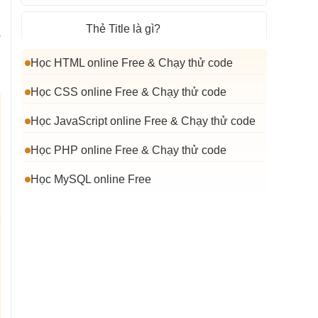
.
Thẻ Title là gì?
ó
ợ
Học HTML online Free & Chạy thử code
Organic Keywords là gì?
Học CSS online Free & Chạy thử code
URL là gì?
Học JavaScript online Free & Chạy thử code
Học PHP online Free & Chạy thử code
Thẻ Meta Description là gì?
Học MySQL online Free
Sitemap XML và vai trò đối với
website
Sitemap là gì?
Cách gửi sitemap lên Google
Search Console