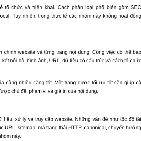
 tổ chức và triển khai. Cách phân loại phổ biến gồm SE
cal. Tuy nhiên, trong thực tế các nhóm này không hoạt độn
n chính website và từng trang nội dung. Công việc có thể ba
n kết nội bộ, hình ảnh, URL, dữ liệu có cấu trúc và cách tổ chứ
a càng nhiều càng tốt. Một trang được tối ưu tốt cần giúp c
ợc chủ đề, phạm vi và giá trị của nội dung.
 liệu, xử lý và truy cập website. Những vấn đề như tốc độ tả
u trúc URL, sitemap, mã trạng thái HTTP, canonical, chuyển hướn
 nhóm này.