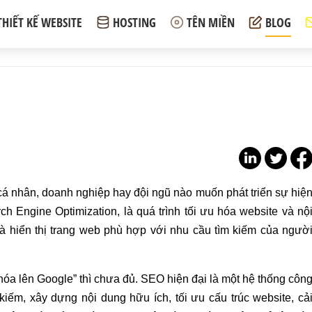
THIẾT KẾ WEBSITE
HOSTING
TÊN MIỀN
BLOG
 cá nhân, doanh nghiệp hay đội ngũ nào muốn phát triển sự hiệ
rch Engine Optimization, là quá trình tối ưu hóa website và nộ
và hiển thị trang web phù hợp với nhu cầu tìm kiếm của ngườ
hóa lên Google” thì chưa đủ. SEO hiện đại là một hệ thống côn
iếm, xây dựng nội dung hữu ích, tối ưu cấu trúc website, cả