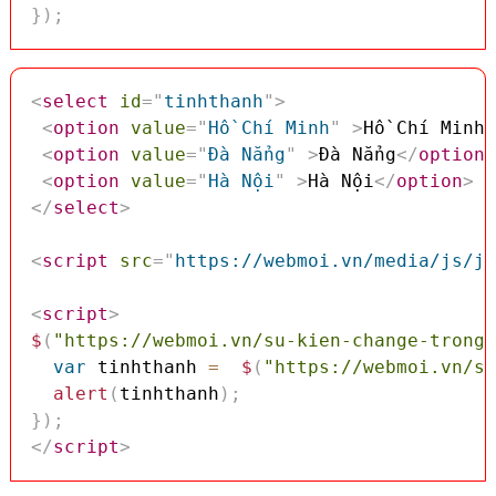
}
)
;
<
select
id
=
"
tinhthanh
"
>
<
option
value
=
"
Hồ Chí Minh
"
>
Hồ Chí Minh
<
<
option
value
=
"
Đà Nẳng
"
>
Đà Nẳng
</
option
>
<
option
value
=
"
Hà Nội
"
>
Hà Nội
</
option
>
</
select
>
<
script
src
=
"
https://webmoi.vn/media/js/jq
<
script
>
$
(
"https://webmoi.vn/su-kien-change-trong-
var
 tinhthanh 
=
$
(
"https://webmoi.vn/su
alert
(
tinhthanh
)
;
}
)
;
</
script
>