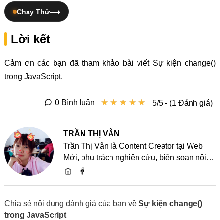
Chạy Thử
Lời kết
Cảm ơn các bạn đã tham khảo bài viết Sự kiện change()
trong JavaScript.
★
★
★
★
★
★
★
★
★
★
0 Bình luận
5/5 - (1 Đánh giá)
TRẦN THỊ VÂN
Trần Thị Vân là Content Creator tại Web
Mới, phụ trách nghiên cứu, biên soạn nội
dung và chia sẻ kiến thức về website, SEO,
lập trình cùng các xu hướng công nghệ
Chia sẻ nội dung đánh giá của bạn về
Sự kiện change()
trong JavaScript