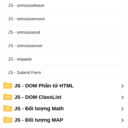
JS - onmouseleave
JS - onmousemove
JS - onmouseout
JS - onmouseover
JS - onpaste
JS - Submit Form
JS - DOM Phần tử HTML
WM
JS - DOM ClassList
WM
JS - Đối tượng Math
WM
JS - Đối tượng MAP
WM