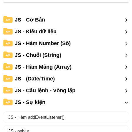
JS - Cơ Bản
WM
JS - Kiểu dữ liệu
WM
JS - Hàm Number (Số)
WM
JS - Chuỗi (String)
WM
JS - Hàm Mảng (Array)
WM
JS - (Date/Time)
WM
JS - Câu lệnh - Vòng lặp
WM
JS - Sự kiện
WM
JS - Hàm addEventListener()
JS - onblur