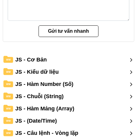
JS - Cơ Bản
WM
JS - Kiểu dữ liệu
WM
JS - Hàm Number (Số)
WM
JS - Chuỗi (String)
WM
JS - Hàm Mảng (Array)
WM
JS - (Date/Time)
WM
JS - Câu lệnh - Vòng lặp
WM