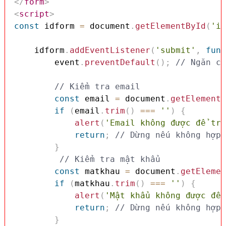
</
form
>
<
script
>
const
 idform 
=
 document
.
getElementById
(
'id
    idform
.
addEventListener
(
'submit'
,
func
        event
.
preventDefault
(
)
;
// Ngăn ch
// Kiểm tra email
const
 email 
=
 document
.
getElementB
if
(
email
.
trim
(
)
===
''
)
{
alert
(
'Email không được để trố
return
;
// Dừng nếu không hợp 
}
// Kiểm tra mật khẩu
const
 matkhau 
=
 document
.
getElemen
if
(
matkhau
.
trim
(
)
===
''
)
{
alert
(
'Mật khẩu không được để 
return
;
// Dừng nếu không hợp 
}