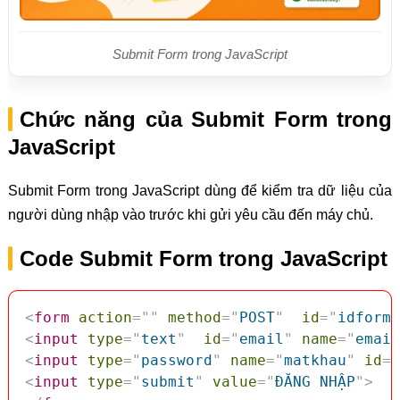
Submit Form trong JavaScript
Chức năng của Submit Form trong
JavaScript
Submit Form trong JavaScript dùng để kiểm tra dữ liệu của
người dùng nhập vào trước khi gửi yêu cầu đến máy chủ.
Code Submit Form trong JavaScript
<
form
action
=
"
"
method
=
"
POST
"
id
=
"
idform
"
<
input
type
=
"
text
"
id
=
"
email
"
name
=
"
email
<
input
type
=
"
password
"
name
=
"
matkhau
"
id
=
"
<
input
type
=
"
submit
"
value
=
"
ĐĂNG NHẬP
"
>