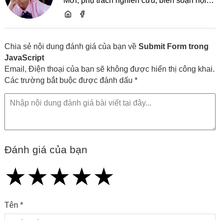
Mới, phụ trách nghiên cứu, biên soạn nội
dung và chia sẻ kiến thức về website, SEO,
lập trình cùng các xu hướng công nghệ
Chia sẻ nội dung đánh giá của bạn về
Submit Form trong
JavaScript
Email, Điện thoại của bạn sẽ không được hiển thị công khai.
Các trường bắt buộc được đánh dấu *
Đánh giá của bạn
★
★
★
★
★
★
★
★
★
★
★
★
★
★
★
Tên *