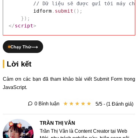
// Dữ liệu sẽ được gửi tới máy chủ
        idform
.
submit
(
)
;
}
)
;
</
script
>
Chạy Thử
Lời kết
Cảm ơn các bạn đã tham khảo bài viết Submit Form trong
JavaScript.
★
★
★
★
★
★
★
★
★
★
0 Bình luận
5/5 - (1 Đánh giá)
TRẦN THỊ VÂN
Trần Thị Vân là Content Creator tại Web