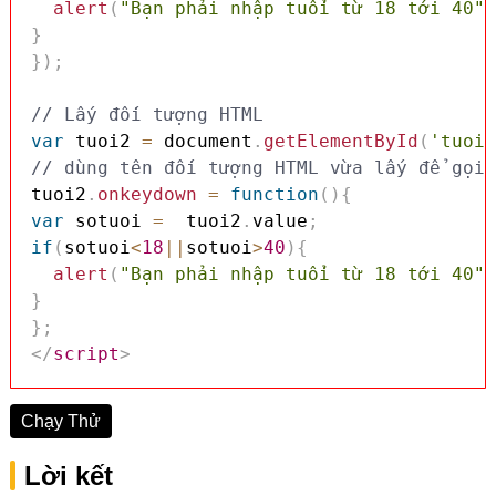
alert
(
"Bạn phải nhập tuổi từ 18 tới 40"
)
}
}
)
;
// Lấy đối tượng HTML
var
 tuoi2 
=
 document
.
getElementById
(
'tuoi2
// dùng tên đối tượng HTML vừa lấy để gọi 
tuoi2
.
onkeydown
=
function
(
)
{
var
 sotuoi 
=
  tuoi2
.
value
;
if
(
sotuoi
<
18
||
sotuoi
>
40
)
{
alert
(
"Bạn phải nhập tuổi từ 18 tới 40"
)
}
}
;
</
script
>
Chạy Thử
Lời kết