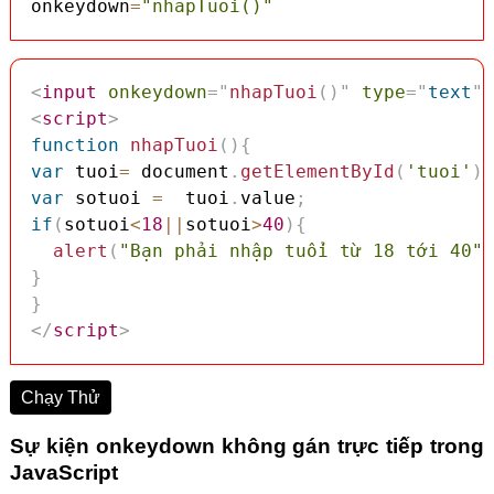
onkeydown
=
"nhapTuoi()"
<
input
onkeydown
=
"
nhapTuoi
(
)
"
type
=
"
text
"
<
script
>
function
nhapTuoi
(
)
{
var
 tuoi
=
 document
.
getElementById
(
'tuoi'
)
;
var
 sotuoi 
=
  tuoi
.
value
;
if
(
sotuoi
<
18
||
sotuoi
>
40
)
{
alert
(
"Bạn phải nhập tuổi từ 18 tới 40"
)
}
}
</
script
>
Chạy Thử
Sự kiện onkeydown không gán trực tiếp trong
JavaScript