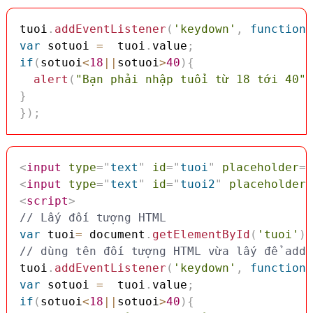
tuoi
.
addEventListener
(
'keydown'
,
function
(
var
 sotuoi 
=
  tuoi
.
value
;
if
(
sotuoi
<
18
||
sotuoi
>
40
)
{
alert
(
"Bạn phải nhập tuổi từ 18 tới 40"
)
}
}
)
;
<
input
type
=
"
text
"
id
=
"
tuoi
"
placeholder
=
"
<
input
type
=
"
text
"
id
=
"
tuoi2
"
placeholder
=
<
script
>
// Lấy đối tượng HTML
var
 tuoi
=
 document
.
getElementById
(
'tuoi'
)
;
// dùng tên đối tượng HTML vừa lấy để addE
tuoi
.
addEventListener
(
'keydown'
,
function
(
var
 sotuoi 
=
  tuoi
.
value
;
if
(
sotuoi
<
18
||
sotuoi
>
40
)
{