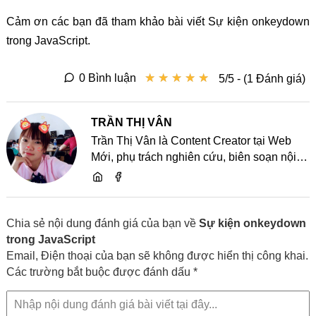
Cảm ơn các bạn đã tham khảo bài viết Sự kiện onkeydown
trong JavaScript.
★
★
★
★
★
★
★
★
★
★
0 Bình luận
5/5 - (1 Đánh giá)
TRẦN THỊ VÂN
Trần Thị Vân là Content Creator tại Web
Mới, phụ trách nghiên cứu, biên soạn nội
dung và chia sẻ kiến thức về website, SEO,
lập trình cùng các xu hướng công nghệ
Chia sẻ nội dung đánh giá của bạn về
Sự kiện onkeydown
trong JavaScript
Email, Điện thoại của bạn sẽ không được hiển thị công khai.
Các trường bắt buộc được đánh dấu *