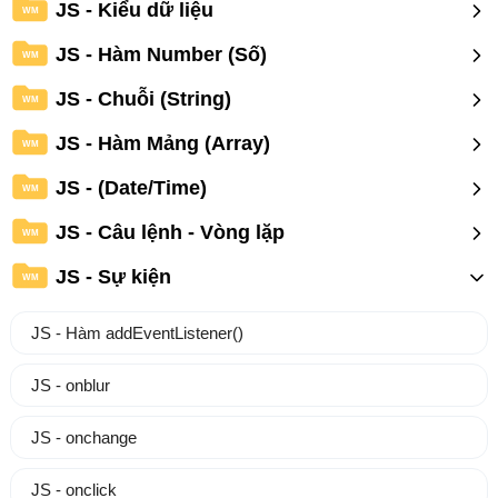
JS - Kiểu dữ liệu
WM
JS - Hàm Number (Số)
WM
JS - Chuỗi (String)
WM
JS - Hàm Mảng (Array)
WM
JS - (Date/Time)
WM
JS - Câu lệnh - Vòng lặp
WM
JS - Sự kiện
WM
JS - Hàm addEventListener()
JS - onblur
JS - onchange
JS - onclick