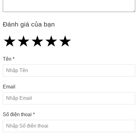
Đánh giá của bạn
★
★
★
★
★
★
★
★
★
★
★
★
★
★
★
Tên *
Email
Số điện thoại *