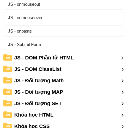
JS - onmouseout
JS - onmouseover
JS - onpaste
JS - Submit Form
JS - DOM Phần tử HTML
WM
JS - DOM ClassList
WM
JS - Đối tượng Math
WM
JS - Đối tượng MAP
WM
JS - Đối tượng SET
WM
Khóa học HTML
WM
Khóa học CSS
WM