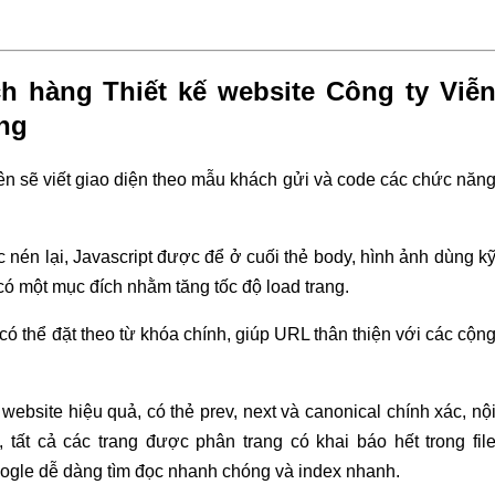
 hàng Thiết kế website Công ty Viễ
ng
viên sẽ viết giao diện theo mẫu khách gửi và code các chức năn
c nén lại, Javascript được để ở cuối thẻ body, hình ảnh dùng k
u có một mục đích nhằm tăng tốc độ load trang.
có thể đặt theo từ khóa chính, giúp URL thân thiện với các cộn
website hiệu quả, có thẻ prev, next và canonical chính xác, nộ
p, tất cả các trang được phân trang có khai báo hết trong fil
oogle dễ dàng tìm đọc nhanh chóng và index nhanh.