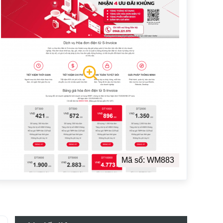
Mã số: WM883