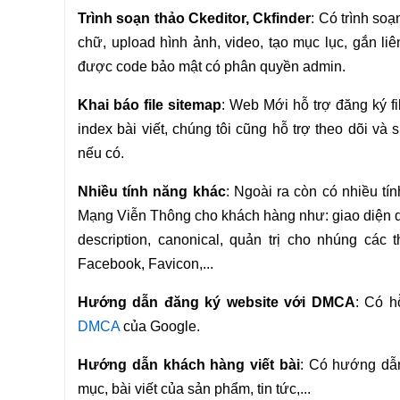
Trình soạn thảo Ckeditor, Ckfinder
: Có trình soạ
chữ, upload hình ảnh, video, tạo mục lục, gắn liên
được code bảo mật có phân quyền admin.
Khai báo file sitemap
: Web Mới hỗ trợ đăng ký f
index bài viết, chúng tôi cũng hỗ trợ theo dõi v
nếu có.
Nhiều tính năng khác
: Ngoài ra còn có nhiều tí
Mạng Viễn Thông cho khách hàng như: giao diện di đ
description, canonical, quản trị cho nhúng các 
Facebook, Favicon,...
Hướng dẫn đăng ký website với DMCA
: Có h
DMCA
của Google.
Hướng dẫn khách hàng viết bài
: Có hướng dẫn
mục, bài viết của sản phẩm, tin tức,...