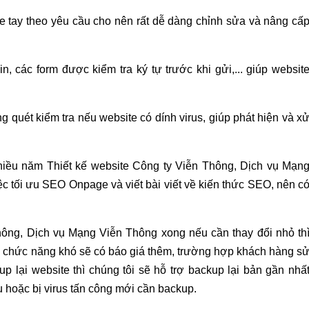
de tay theo yêu cầu cho nên rất dễ dàng chỉnh sửa và nâng cấ
, các form được kiểm tra ký tự trước khi gửi,... giúp websit
g quét kiểm tra nếu website có dính virus, giúp phát hiện và x
nhiều năm Thiết kế website Công ty Viễn Thông, Dịch vụ Mạn
c tối ưu SEO Onpage và viết bài viết về kiến thức SEO, nên c
Thông, Dịch vụ Mạng Viễn Thông xong nếu cần thay đổi nhỏ th
ấp chức năng khó sẽ có báo giá thêm, trường hợp khách hàng s
 lại website thì chúng tôi sẽ hỗ trợ backup lại bản gần nhấ
ệu hoặc bị virus tấn công mới cần backup.