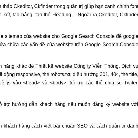
n thảo Ckeditor, Ckfinder trong quản trị giúp bạn canh chỉnh fon
 kết, tạo bảng, tạo thẻ Heading,... Ngoài ra Ckeditor, Ckfinde
ile sitemap của website cho Google Search Console để googl
à sửa chữa các vấn đề của website trên Google Search Consol
nh năng khác để Thiết kế website Công ty Viễn Thông, Dịch v
ộng responsive, thẻ robots.txt, điều hướng 301, 404, thẻ title
thẻ js vào <head> và <body>, tối ưu các thẻ chia sẽ Twiter
ỗ trợ hướng dẫn khách hàng nếu muốn đăng ký website vớ
 khách hàng cách viết bài chuẩn SEO và cách quản trị dan