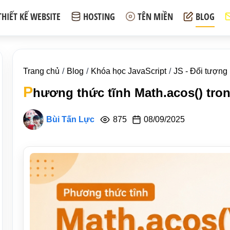
THIẾT KẾ WEBSITE
HOSTING
TÊN MIỀN
BLOG
Trang chủ
Blog
Khóa học JavaScript
JS - Đối tượng
P
hương thức tĩnh Math.acos() tron
Bùi Tấn Lực
875
08/09/2025