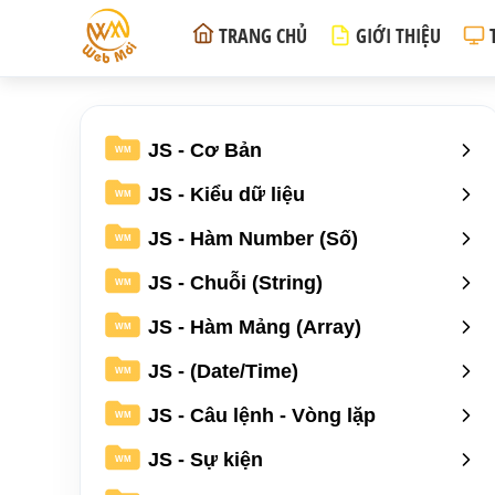
TRANG CHỦ
GIỚI THIỆU
JS - Cơ Bản
WM
JS - Kiểu dữ liệu
WM
JS - Hàm Number (Số)
WM
JS - Chuỗi (String)
WM
JS - Hàm Mảng (Array)
WM
JS - (Date/Time)
WM
JS - Câu lệnh - Vòng lặp
WM
JS - Sự kiện
WM