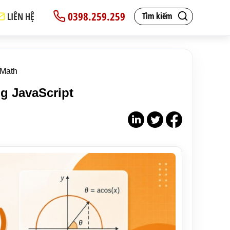
0398.259.259
LIÊN HỆ
Tìm kiếm
 Math
g JavaScript