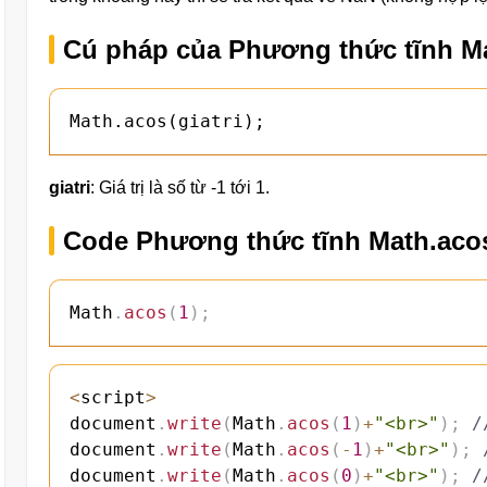
Cú pháp của Phương thức tĩnh Ma
Math.acos(giatri);
giatri
: Giá trị là số từ -1 tới 1.
Code Phương thức tĩnh Math.acos
Math
.
acos
(
1
)
;
<
script
>
document
.
write
(
Math
.
acos
(
1
)
+
"<br>"
)
;
/
document
.
write
(
Math
.
acos
(
-
1
)
+
"<br>"
)
;
document
.
write
(
Math
.
acos
(
0
)
+
"<br>"
)
;
/