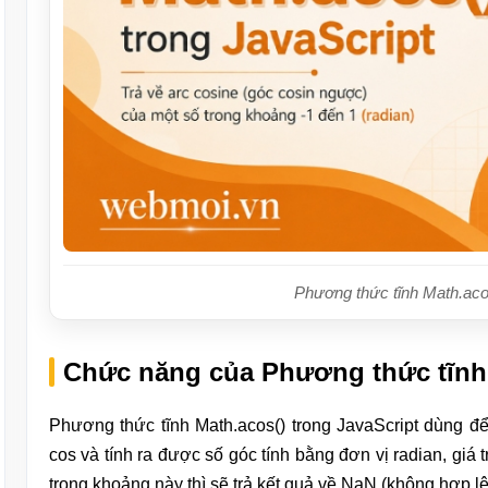
Phương thức tĩnh Math.acos
Chức năng của Phương thức tĩnh 
Phương thức tĩnh Math.acos() trong JavaScript dùng để 
cos và tính ra được số góc tính bằng đơn vị radian, giá tr
trong khoảng này thì sẽ trả kết quả về NaN (không hợp lệ