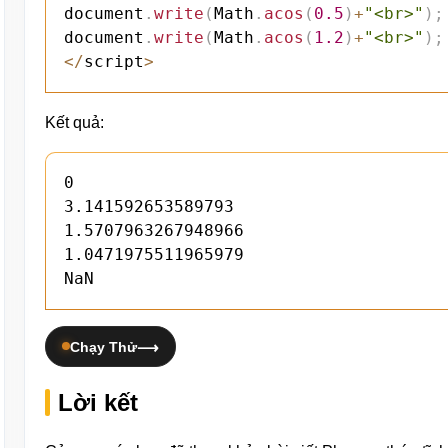
document
.
write
(
Math
.
acos
(
0.5
)
+
"<br>"
)
;
document
.
write
(
Math
.
acos
(
1.2
)
+
"<br>"
)
;
<
/
script
>
Kết quả:
0

3.141592653589793

1.5707963267948966

1.0471975511965979

NaN
Chạy Thử
Lời kết