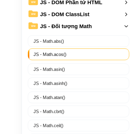
JS - DOM Phần tử HTML
WM
JS - DOM ClassList
WM
JS - Đối tượng Math
WM
JS - Math.abs()
JS - Math.acos()
JS - Math.asin()
JS - Math.asinh()
JS - Math.atan()
JS - Math.cbrt()
JS - Math.ceil()