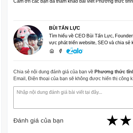
Cảm ơn các bạn đã tham khảo bài viết Phương thức tĩnh 
BÙI TẤN LỰC
Tìm hiểu về CEO Bùi Tấn Lực, Founder 
vực phát triển website, SEO và chia sẻ
Chia sẻ nội dung đánh giá của bạn về
Phương thức tĩnh
Email, Điện thoại của bạn sẽ không được hiển thị công 
★
★
★
★
★
★
★
★
★
Đánh giá của bạn