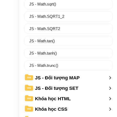
JS - Math.sqrt()
JS - Math.SQRT1_2
JS - Math.SQRT2
JS - Math.tan()
JS - Math.tanh()
JS - Math.trunc()
JS - Đối tượng MAP
WM
JS - Đối tượng SET
WM
Khóa học HTML
WM
Khóa học CSS
WM