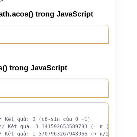
th.acos() trong JavaScript
() trong JavaScript
/ Kết quả: 0 (cô-sin của 0 =1)
// Kết quả: 3.141592653589793 (≈ π (pi))
/ Kết quả: 1.5707963267948966 (≈ π/2 (pi/2))