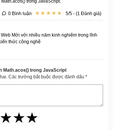
Math.acos() trong JavaScript.
★
★
★
★
★
★
★
★
★
★
0 Bình luận
5/5 - (1 Đánh giá)
Web Mới với nhiều năm kinh nghiệm trong lĩnh
 kiến thức công nghệ
 Math.acos() trong JavaScript
khai. Các trường bắt buộc được đánh dấu *
★
★
★
★
★
★