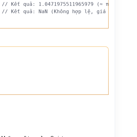
// Kết quả: 1.0471975511965979 (≈ π/3 (pi/3)
// Kết quả: NaN (Không hợp lệ, giá trị phải 