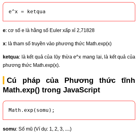
e^x = ketqua
e
: cơ số e là hằng số Euler xấp xỉ 2,71828
x
: là tham số truyền vào phương thức Math.exp(x)
ketqua
: là kết quả của lũy thừa e^x mang lại, là kết quả của
phương thức Math.exp(x).
Cú pháp của Phương thức tĩnh
Math.exp() trong JavaScript
Math.exp(somu);
somu
: Số mũ (Ví dụ: 1, 2, 3, ....)