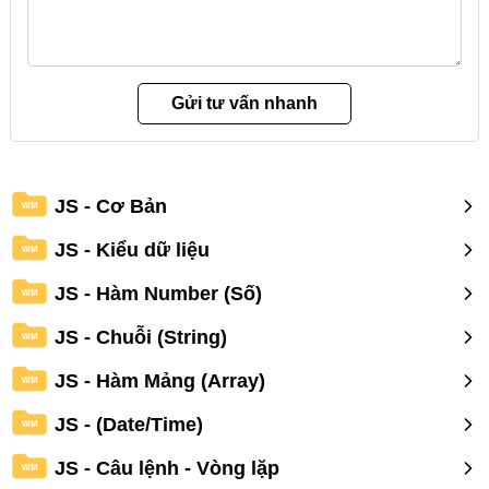
JS - Cơ Bản
WM
JS - Kiểu dữ liệu
WM
JS - Hàm Number (Số)
WM
JS - Chuỗi (String)
WM
JS - Hàm Mảng (Array)
WM
JS - (Date/Time)
WM
JS - Câu lệnh - Vòng lặp
WM