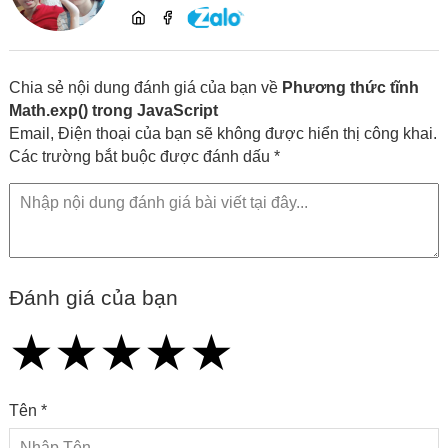
lĩnh vực phát triển website, SEO và chia sẻ
kiến thức công nghệ
Chia sẻ nội dung đánh giá của bạn về
Phương thức tĩnh
Math.exp() trong JavaScript
Email, Điện thoại của bạn sẽ không được hiển thị công khai.
Các trường bắt buộc được đánh dấu *
Đánh giá của bạn
★
★
★
★
★
★
★
★
★
★
★
★
★
★
★
Tên *