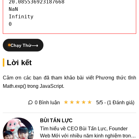
20.085536923187668

NaN

Infinity

0
Chạy Thử
Lời kết
Cảm ơn các bạn đã tham khảo bài viết Phương thức tĩnh
Math.exp() trong JavaScript.
★
★
★
★
★
★
★
★
★
★
0 Bình luận
5/5 - (1 Đánh giá)
BÙI TẤN LỰC
Tìm hiểu về CEO Bùi Tấn Lực, Founder
Web Mới với nhiều năm kinh nghiệm trong