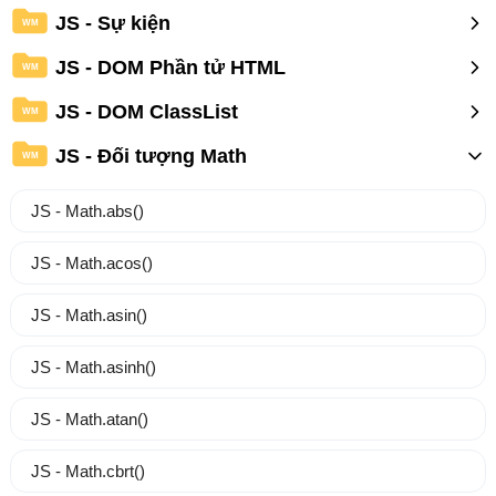
JS - Sự kiện
WM
JS - DOM Phần tử HTML
WM
JS - DOM ClassList
WM
JS - Đối tượng Math
WM
JS - Math.abs()
JS - Math.acos()
JS - Math.asin()
JS - Math.asinh()
JS - Math.atan()
JS - Math.cbrt()