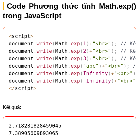
Code Phương thức tĩnh Math.exp()
trong JavaScript
<
script
>
document
.
write
(
Math
.
exp
(
1
)
+
"<br>"
)
;
// Kết
document
.
write
(
Math
.
exp
(
2
)
+
"<br>"
)
;
// Kết
document
.
write
(
Math
.
exp
(
3
)
+
"<br>"
)
;
// Kết
document
.
write
(
Math
.
exp
(
"abc"
)
+
"<br>"
)
;
//
document
.
write
(
Math
.
exp
(
Infinity
)
+
"<br>"
)
;
document
.
write
(
Math
.
exp
(
-
Infinity
)
+
"<br>"
)
<
/
script
>
Kết quả:
2.718281828459045

7.38905609893065
