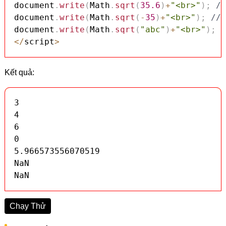
document
.
write
(
Math
.
sqrt
(
35.6
)
+
"<br>"
)
;
//
document
.
write
(
Math
.
sqrt
(
-
35
)
+
"<br>"
)
;
// 
document
.
write
(
Math
.
sqrt
(
"abc"
)
+
"<br>"
)
;
/
<
/
script
>
Kết quả:
3

4

6

0

5.966573556070519

NaN

NaN
Chạy Thử