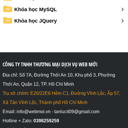
Khóa học MySQL
WM
Khóa học JQuery
WM
CÔNG TY TNHH THƯƠNG MẠI DỊCH VỤ WEB MỚI
Địa chỉ: Số 7A, Đường Thới An 10, Khu phố 3, Phường
Thới An, Quận 12, TP. Hồ Chí Minh
Trụ sở chính: E20/22E6 Hẻm C1, Đường Vĩnh Lộc, Ấp 57,
Xã Tân Vĩnh Lộc, Thành phố Hồ Chí Minh
Email: info@webmoi.vn - tanlucit09@gmail.com
Hotline + Zalo:
0398259259