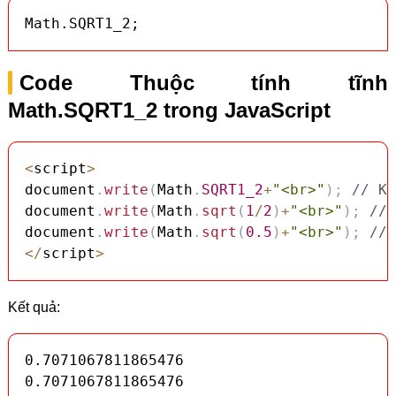
Math.SQRT1_2;
Code Thuộc tính tĩnh
Math.SQRT1_2 trong JavaScript
<
script
>
document
.
write
(
Math
.
SQRT1_2
+
"<br>"
)
;
// Kế
document
.
write
(
Math
.
sqrt
(
1
/
2
)
+
"<br>"
)
;
// 
document
.
write
(
Math
.
sqrt
(
0.5
)
+
"<br>"
)
;
// 
<
/
script
>
Kết quả:
0.7071067811865476

0.7071067811865476
