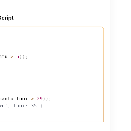
cript
ntu 
>
5
)
)
;
hantu
.
tuoi 
>
29
)
)
;
ực', tuoi: 35 }