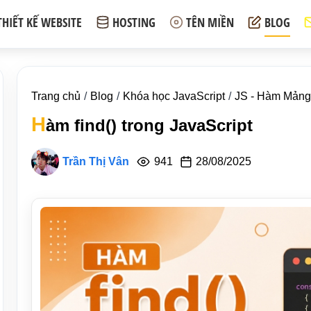
THIẾT KẾ WEBSITE
HOSTING
TÊN MIỀN
BLOG
Trang chủ
Blog
Khóa học JavaScript
JS - Hàm Mảng 
H
àm find() trong JavaScript
Trần Thị Vân
941
28/08/2025