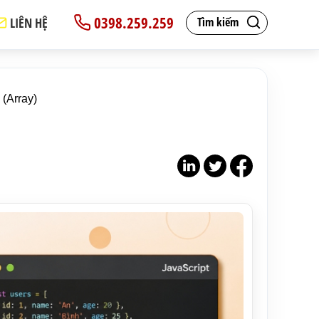
0398.259.259
LIÊN HỆ
Tìm kiếm
(Array)