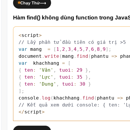
Chạy Thử
Hàm find() không dùng function trong JavaS
<
script
>
// Lấy phần tử đầu tiên có giá trị >5
var
 mang  
=
[
1
,
2
,
3
,
4
,
5
,
7
,
6
,
8
,
9
]
;
document
.
write
(
mang
.
find
(
phantu
=>
 pha
var
  khachhang 
=
[
{
ten
:
'Vân'
,
tuoi
:
29
}
,
{
ten
:
'Lực'
,
tuoi
:
35
}
,
{
ten
:
'Dung'
,
tuoi
:
30
}
]
;
console
.
log
(
khachhang
.
find
(
phantu
=>
 p
// Kết quả xem dưới console: { ten: 'L
<
/
script
>