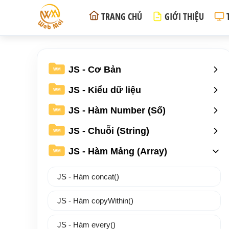
TRANG CHỦ
GIỚI THIỆU
JS - Cơ Bản
WM
JS - Kiểu dữ liệu
WM
JS - Hàm Number (Số)
WM
JS - Chuỗi (String)
WM
JS - Hàm Mảng (Array)
WM
JS - Hàm concat()
JS - Hàm copyWithin()
JS - Hàm every()