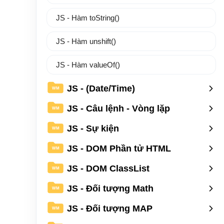
JS - Hàm toString()
JS - Hàm unshift()
JS - Hàm valueOf()
JS - (Date/Time)
WM
JS - Câu lệnh - Vòng lặp
WM
JS - Sự kiện
WM
JS - DOM Phần tử HTML
WM
JS - DOM ClassList
WM
JS - Đối tượng Math
WM
JS - Đối tượng MAP
WM