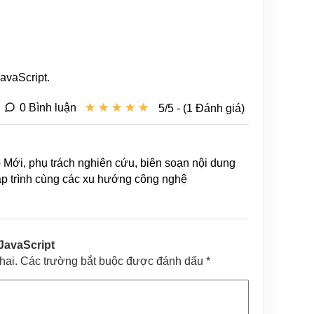
avaScript.
★
★
★
★
★
★
★
★
★
★
0 Bình luận
5/5 - (1 Đánh giá)
b Mới, phụ trách nghiên cứu, biên soạn nội dung
lập trình cùng các xu hướng công nghệ
 JavaScript
khai. Các trường bắt buộc được đánh dấu *