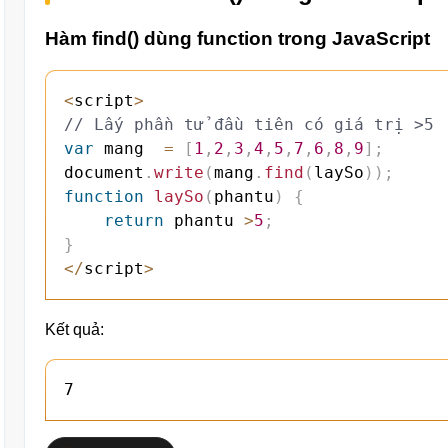
Hàm find() dùng function trong JavaScript
<
script
>
// Lấy phần tử đầu tiên có giá trị >5
var
 mang  
=
[
1
,
2
,
3
,
4
,
5
,
7
,
6
,
8
,
9
]
;
document
.
write
(
mang
.
find
(
laySo
)
)
;
function
laySo
(
phantu
)
{
return
 phantu 
>
5
;
}
<
/
script
>
Kết quả:
7