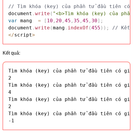
// Tìm khóa (key) của phần tử đầu tiên có 
document
.
write
(
"<b>Tìm khóa (key) của phần
var
 mang  
=
[
10
,
20
,
45
,
35
,
45
,
30
]
;
document
.
write
(
mang
.
indexOf
(
455
)
)
;
// Kết 
<
/
script
>
Kết quả:
Tìm khóa (key) của phần tử đầu tiên có giá
2

Tìm khóa (key) của phần tử đầu tiên có giá
4

Tìm khóa (key) của phần tử đầu tiên có giá
2

Tìm khóa (key) của phần tử đầu tiên có giá
-1