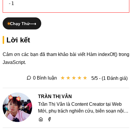
-1
Chạy Thử
Lời kết
Cảm ơn các bạn đã tham khảo bài viết Hàm indexOf() trong
JavaScript.
★
★
★
★
★
★
★
★
★
★
0 Bình luận
5/5 - (1 Đánh giá)
TRẦN THỊ VÂN
Trần Thị Vân là Content Creator tại Web
Mới, phụ trách nghiên cứu, biên soạn nội
dung và chia sẻ kiến thức về website, SEO,
lập trình cùng các xu hướng công nghệ