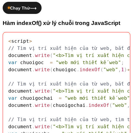
Chạy Thử
Hàm indexOf() xử lý chuỗi trong JavaScript
<
script
>
// Tìm vị trí xuất hiện của từ web, bắt đầ
document
.
write
(
"<b>Tìm vị trí xuất hiện củ
var
 chuoigoc  
=
"web mới thiết kế web"
;
document
.
write
(
chuoigoc
.
indexOf
(
"web"
,
1
)
+
"
// Tìm vị trí xuất hiện của từ web, bắt đầ
document
.
write
(
"<b>Tìm vị trí xuất hiện củ
var
 chuoigochai  
=
"web mới thiết kế web"
;
document
.
write
(
chuoigochai
.
indexOf
(
"web"
,
0
// Tìm vị trí xuất hiện của từ web, tìm to
document
.
write
(
"<b>Tìm vị trí xuất hiện củ