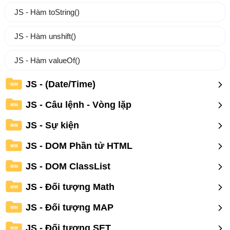
JS - Hàm toString()
JS - Hàm unshift()
JS - Hàm valueOf()
JS - (Date/Time)
WM
JS - Câu lệnh - Vòng lặp
WM
JS - Sự kiện
WM
JS - DOM Phần tử HTML
WM
JS - DOM ClassList
WM
JS - Đối tượng Math
WM
JS - Đối tượng MAP
WM
JS - Đối tượng SET
WM