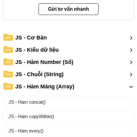
JS - Cơ Bản
WM
JS - Kiểu dữ liệu
WM
JS - Hàm Number (Số)
WM
JS - Chuỗi (String)
WM
JS - Hàm Mảng (Array)
WM
JS - Hàm concat()
JS - Hàm copyWithin()
JS - Hàm every()