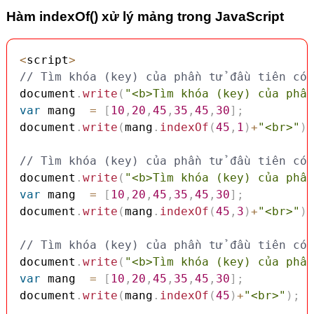
Hàm indexOf() xử lý mảng trong JavaScript
<
script
>
// Tìm khóa (key) của phần tử đầu tiên có 
document
.
write
(
"<b>Tìm khóa (key) của phần
var
 mang  
=
[
10
,
20
,
45
,
35
,
45
,
30
]
;
document
.
write
(
mang
.
indexOf
(
45
,
1
)
+
"<br>"
)
;
// Tìm khóa (key) của phần tử đầu tiên có 
document
.
write
(
"<b>Tìm khóa (key) của phần
var
 mang  
=
[
10
,
20
,
45
,
35
,
45
,
30
]
;
document
.
write
(
mang
.
indexOf
(
45
,
3
)
+
"<br>"
)
;
// Tìm khóa (key) của phần tử đầu tiên có 
document
.
write
(
"<b>Tìm khóa (key) của phần
var
 mang  
=
[
10
,
20
,
45
,
35
,
45
,
30
]
;
document
.
write
(
mang
.
indexOf
(
45
)
+
"<br>"
)
;
/