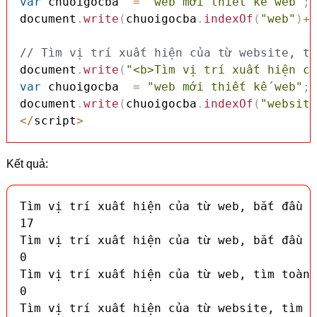
var
 chuoigocba  
=
"web mới thiết kế web"
;
document
.
write
(
chuoigocba
.
indexOf
(
"web"
)
+
"
// Tìm vị trí xuất hiện của từ website, tì
document
.
write
(
"<b>Tìm vị trí xuất hiện củ
var
 chuoigocba  
=
"web mới thiết kế web"
;
document
.
write
(
chuoigocba
.
indexOf
(
"website
<
/
script
>
Kết quả:
Tìm vị trí xuất hiện của từ web, bắt đầu t
17

Tìm vị trí xuất hiện của từ web, bắt đầu t
0

Tìm vị trí xuất hiện của từ web, tìm toàn 
0

Tìm vị trí xuất hiện của từ website, tìm t