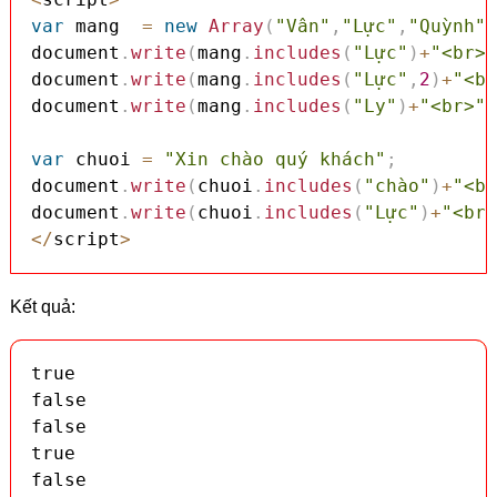
var
 mang  
=
new
Array
(
"Vân"
,
"Lực"
,
"Quỳnh"
,
document
.
write
(
mang
.
includes
(
"Lực"
)
+
"<br>"
document
.
write
(
mang
.
includes
(
"Lực"
,
2
)
+
"<br
document
.
write
(
mang
.
includes
(
"Ly"
)
+
"<br>"
)
var
 chuoi 
=
"Xin chào quý khách"
;
document
.
write
(
chuoi
.
includes
(
"chào"
)
+
"<br
document
.
write
(
chuoi
.
includes
(
"Lực"
)
+
"<br>
<
/
script
>
Kết quả:
true

false

false

true

false