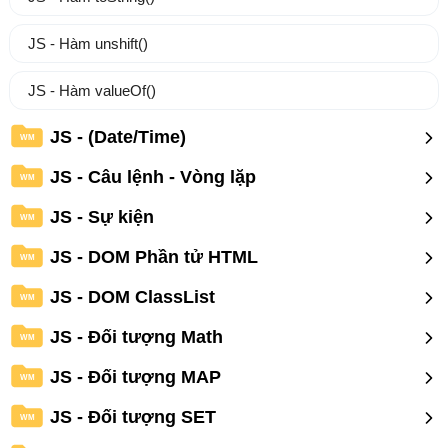
JS - Hàm unshift()
JS - Hàm valueOf()
JS - (Date/Time)
WM
JS - Câu lệnh - Vòng lặp
WM
JS - Sự kiện
WM
JS - DOM Phần tử HTML
WM
JS - DOM ClassList
WM
JS - Đối tượng Math
WM
JS - Đối tượng MAP
WM
JS - Đối tượng SET
WM