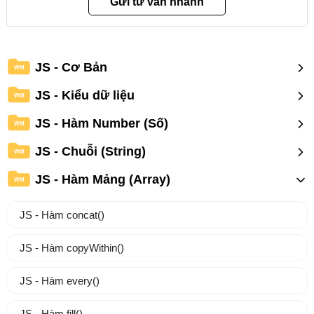
JS - Cơ Bản
WM
JS - Kiểu dữ liệu
WM
JS - Hàm Number (Số)
WM
JS - Chuỗi (String)
WM
JS - Hàm Mảng (Array)
WM
JS - Hàm concat()
JS - Hàm copyWithin()
JS - Hàm every()
JS - Hàm fill()