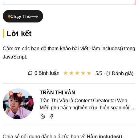
Chạy Thử
Lời kết
Cảm ơn các bạn đã tham khảo bài viết Hàm includes() trong
JavaScript.
★
★
★
★
★
★
★
★
★
★
0 Bình luận
5/5 - (1 Đánh giá)
TRẦN THỊ VÂN
Trần Thị Vân là Content Creator tại Web
Mới, phụ trách nghiên cứu, biên soạn nội
dung và chia sẻ kiến thức về website, SEO,
lập trình cùng các xu hướng công nghệ
Chia sẻ nội dung đánh giá của bạn về
Hàm includes()