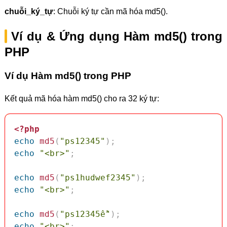
chuỗi_ký_tự
: Chuỗi ký tự cần mã hóa md5().
Ví dụ & Ứng dụng Hàm md5() trong
PHP
Ví dụ Hàm md5() trong PHP
Kết quả mã hóa hàm md5() cho ra 32 ký tự:
<?php
echo
md5
(
"ps12345"
)
;
echo
"<br>"
;
echo
md5
(
"ps1hudwef2345"
)
;
echo
"<br>"
;
echo
md5
(
"ps12345ề"
)
;
echo
"<br>"
;