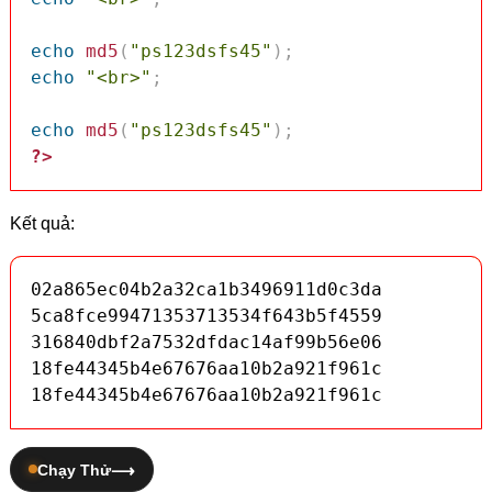
echo
md5
(
"ps123dsfs45"
)
;
echo
"<br>"
;
echo
md5
(
"ps123dsfs45"
)
;
?>
Kết quả:
02a865ec04b2a32ca1b3496911d0c3da

5ca8fce99471353713534f643b5f4559

316840dbf2a7532dfdac14af99b56e06

18fe44345b4e67676aa10b2a921f961c

18fe44345b4e67676aa10b2a921f961c
Chạy Thử