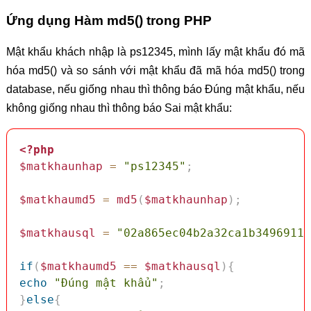
Ứng dụng Hàm md5() trong PHP
Mật khẩu khách nhập là ps12345, mình lấy mật khẩu đó mã
hóa md5() và so sánh với mật khẩu đã mã hóa md5() trong
database, nếu giống nhau thì thông báo Đúng mật khẩu, nếu
không giống nhau thì thông báo Sai mật khẩu:
<?php
$matkhaunhap
=
"ps12345"
;
$matkhaumd5
=
md5
(
$matkhaunhap
)
;
$matkhausql
=
"02a865ec04b2a32ca1b3496911d
if
(
$matkhaumd5
==
$matkhausql
)
{
echo
"Đúng mật khẩu"
;
}
else
{