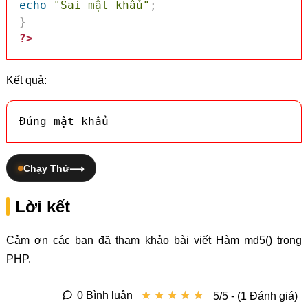
echo
"Sai mật khẩu"
;
}
?>
Kết quả:
Đúng mật khẩu
Chạy Thử
Lời kết
Cảm ơn các bạn đã tham khảo bài viết Hàm md5() trong
PHP.
★
★
★
★
★
★
★
★
★
★
0 Bình luận
5/5 - (1 Đánh giá)