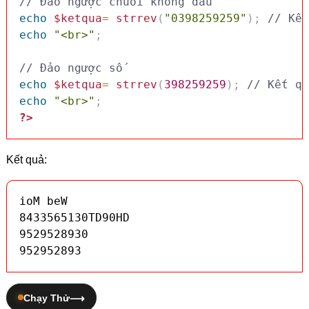
// Đảo ngược chuỗi không dấu
echo
$ketqua
=
strrev
(
"0398259259"
)
;
// Kết
echo
"<br>"
;
// Đảo ngược số
echo
$ketqua
=
strrev
(
398259259
)
;
// Kết qu
echo
"<br>"
;
?>
Kết quả:
ioM beW

8433565130TD90HD

9529528930

952952893
Chạy Thử