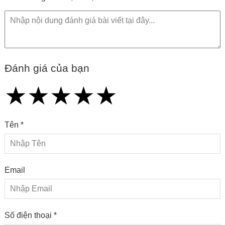
Đánh giá của bạn
★
★
★
★
★
★
★
★
★
★
★
★
★
★
★
Tên *
Email
Số điện thoại *