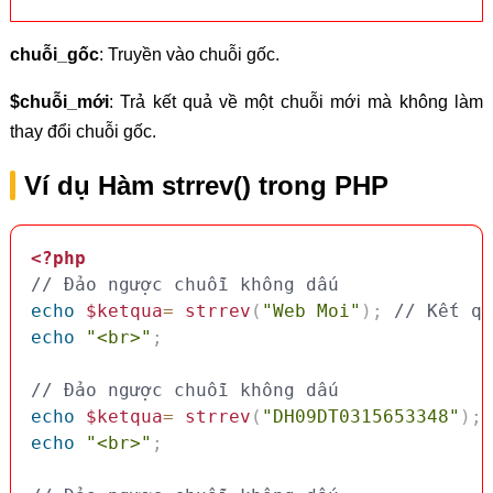
chuỗi_gốc
: Truyền vào chuỗi gốc.
$chuỗi_mới
: Trả kết quả về một chuỗi mới mà không làm
thay đổi chuỗi gốc.
Ví dụ Hàm strrev() trong PHP
<?php
// Đảo ngược chuỗi không dấu
echo
$ketqua
=
strrev
(
"Web Moi"
)
;
// Kết qu
echo
"<br>"
;
// Đảo ngược chuỗi không dấu
echo
$ketqua
=
strrev
(
"DH09DT0315653348"
)
;
echo
"<br>"
;