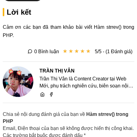
Lời kết
Cảm ơn các bạn đã tham khảo bài viết Hàm strrev() trong
PHP.
★
★
★
★
★
★
★
★
★
★
0 Bình luận
5/5 - (1 Đánh giá)
TRẦN THỊ VÂN
Trần Thị Vân là Content Creator tại Web
Mới, phụ trách nghiên cứu, biên soạn nội
dung và chia sẻ kiến thức về website, SEO,
lập trình cùng các xu hướng công nghệ
Chia sẻ nội dung đánh giá của bạn về
Hàm strrev() trong
PHP
Email, Điện thoại của bạn sẽ không được hiển thị công khai.
Các trường bắt buộc được đánh dấu *