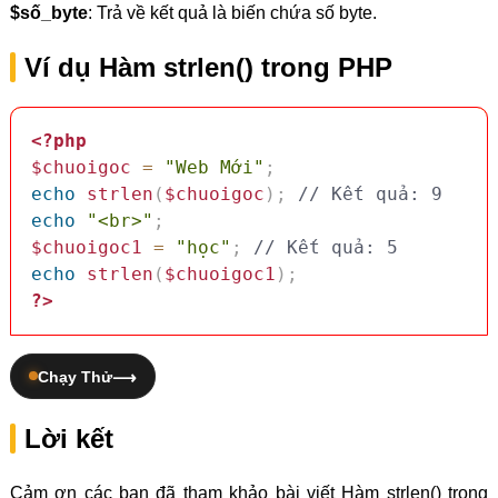
$số_byte
: Trả về kết quả là biến chứa số byte.
Ví dụ Hàm strlen() trong PHP
<?php
$chuoigoc
=
"Web Mới"
;
echo
strlen
(
$chuoigoc
)
;
// Kết quả: 9
echo
"<br>"
;
$chuoigoc1
=
"học"
;
// Kết quả: 5
echo
strlen
(
$chuoigoc1
)
;
?>
Chạy Thử
Lời kết
Cảm ơn các bạn đã tham khảo bài viết Hàm strlen() trong