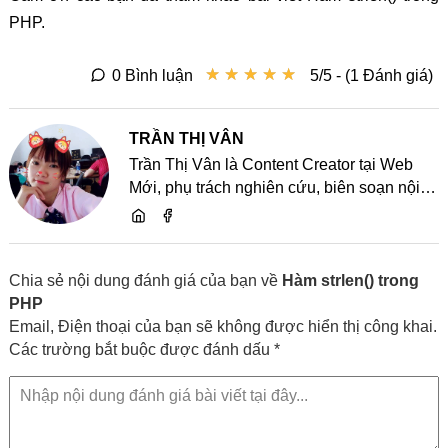
PHP.
★
★
★
★
★
★
★
★
★
★
0 Bình luận
5/5 - (1 Đánh giá)
TRẦN THỊ VÂN
Trần Thị Vân là Content Creator tại Web
Mới, phụ trách nghiên cứu, biên soạn nội
dung và chia sẻ kiến thức về website, SEO,
lập trình cùng các xu hướng công nghệ
Chia sẻ nội dung đánh giá của bạn về
Hàm strlen() trong
PHP
Email, Điện thoại của bạn sẽ không được hiển thị công khai.
Các trường bắt buộc được đánh dấu *