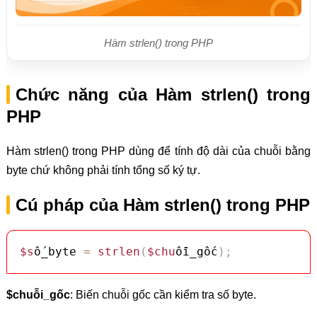
Hàm strlen() trong PHP
Chức năng của Hàm strlen() trong
PHP
Hàm strlen() trong PHP dùng để tính độ dài của chuỗi bằng
byte chứ không phải tính tổng số ký tự.
Cú pháp của Hàm strlen() trong PHP
$s
ố_byte 
=
strlen
(
$chu
ỗi_gốc
)
;
$chuỗi_gốc
: Biến chuỗi gốc cần kiểm tra số byte.