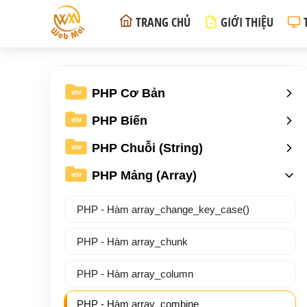
TRANG CHỦ
GIỚI THIỆU
PHP Cơ Bản
WM
PHP Biến
WM
PHP Chuỗi (String)
WM
PHP Mảng (Array)
WM
PHP - Hàm array_change_key_case()
PHP - Hàm array_chunk
PHP - Hàm array_column
PHP - Hàm array_combine