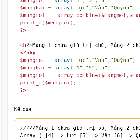
$mangmot
=
array
(
"4"
,
"5"
,
"6"
)
;
$manghai
=
array
(
"Lực"
,
"Vân"
,
"Quỳnh"
)
;
$mangmoi
=
array_combine
(
$mangmot
,
$ma
print_r
(
$mangmoi
)
;
?>
<
h2
>
Mảng 1 chứa giá trị chữ, Mảng 2 ch
<?php
$mangmot
=
array
(
"Lực"
,
"Vân"
,
"Quỳnh"
)
;
$manghai
=
array
(
"4"
,
"5"
,
"6"
)
;
$mangmoi
=
array_combine
(
$mangmot
,
$ma
print_r
(
$mangmoi
)
;
?>
Kết quả:
/////Mảng 1 chứa giá trị số, Mảng 2 chứ
Array ( [4] => Lực [5] => Vân [6] => Qu