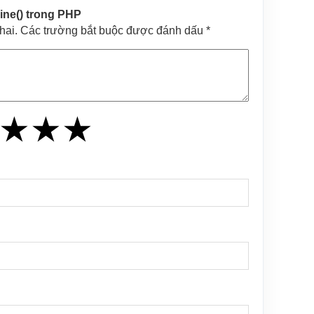
ne() trong PHP
khai. Các trường bắt buộc được đánh dấu *
★
★
★
★
★
★