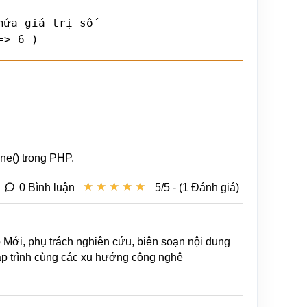
ứa giá trị số

=> 6 )
ne() trong PHP.
★
★
★
★
★
★
★
★
★
★
0 Bình luận
5/5 - (1 Đánh giá)
b Mới, phụ trách nghiên cứu, biên soạn nội dung
lập trình cùng các xu hướng công nghệ