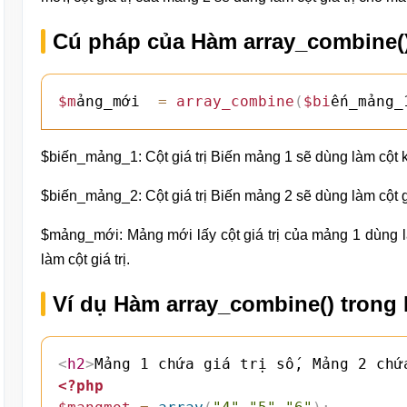
Cú pháp của Hàm array_combine(
$m
ảng_mới  
=
array_combine
(
$bi
ến_mảng_
$biến_mảng_1: Cột giá trị Biến mảng 1 sẽ dùng làm cột 
$biến_mảng_2: Cột giá trị Biến mảng 2 sẽ dùng làm cột g
$mảng_mới: Mảng mới lấy cột giá trị của mảng 1 dùng là
làm cột giá trị.
Ví dụ Hàm array_combine() trong
<
h2
>
Mảng 1 chứa giá trị số, Mảng 2 chứ
<?php