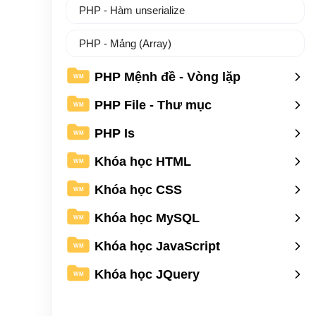
PHP - Hàm unserialize
PHP - Mảng (Array)
PHP Mệnh đề - Vòng lặp
WM
PHP File - Thư mục
WM
PHP Is
WM
Khóa học HTML
WM
Khóa học CSS
WM
Khóa học MySQL
WM
Khóa học JavaScript
WM
Khóa học JQuery
WM