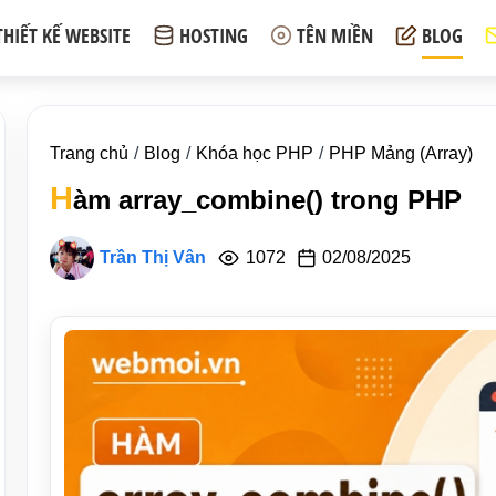
THIẾT KẾ WEBSITE
HOSTING
TÊN MIỀN
BLOG
Trang chủ
Blog
Khóa học PHP
PHP Mảng (Array)
H
àm array_combine() trong PHP
Trần Thị Vân
1072
02/08/2025