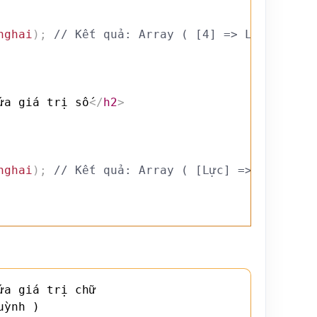
nghai
)
;
// Kết quả: Array ( [4] => Lực [5] =>
ứa giá trị số
</
h2
>
nghai
)
;
// Kết quả: Array ( [Lực] => 4 [Vân] 
a giá trị chữ

ỳnh )
