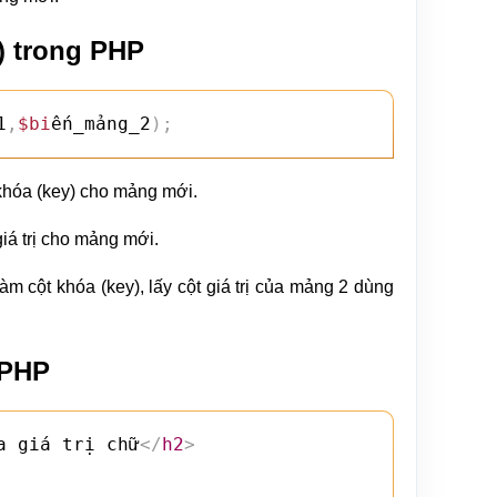
) trong PHP
1
,
$bi
ến_mảng_2
)
;
khóa (key) cho mảng mới.
iá trị cho mảng mới.
m cột khóa (key), lấy cột giá trị của mảng 2 dùng
 PHP
a giá trị chữ
</
h2
>