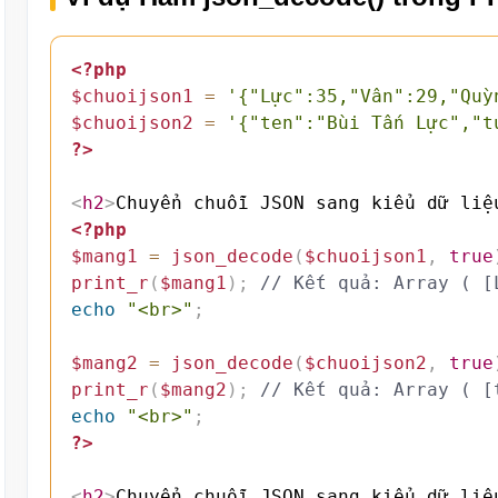
<?php
$chuoijson1
=
'{"Lực":35,"Vân":29,"Quỳ
$chuoijson2
=
'{"ten":"Bùi Tấn Lực","t
?>
<
h2
>
Chuyển chuỗi JSON sang kiểu dữ liệ
<?php
$mang1
=
json_decode
(
$chuoijson1
,
true
print_r
(
$mang1
)
;
// Kết quả: Array ( [
echo
"<br>"
;
$mang2
=
json_decode
(
$chuoijson2
,
true
print_r
(
$mang2
)
;
// Kết quả: Array ( [
echo
"<br>"
;
?>
<
h2
>
Chuyển chuỗi JSON sang kiểu dữ liệ