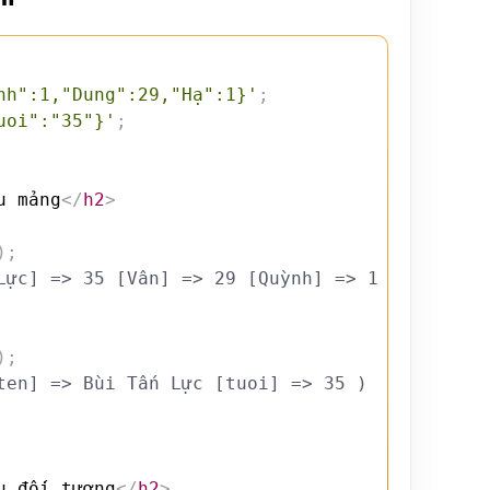
nh":1,"Dung":29,"Hạ":1}'
;
uoi":"35"}'
;
u mảng
</
h2
>
)
;
Lực] => 35 [Vân] => 29 [Quỳnh] => 1 [Dung] =>
)
;
ten] => Bùi Tấn Lực [tuoi] => 35 )
u đối tượng
</
h2
>