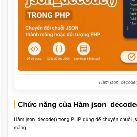
Hàm json_decode(
Chức năng của Hàm json_decode(
Hàm json_decode() trong PHP dùng để chuyển chuỗi jso
mảng.