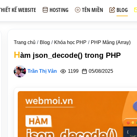
THIẾT KẾ WEBSITE
HOSTING
TÊN MIỀN
BLOG
Trang chủ
Blog
Khóa học PHP
PHP Mảng (Array)
H
àm json_decode() trong PHP
Trần Thị Vân
1199
05/08/2025