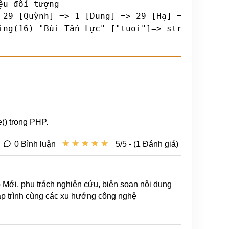
u đối tượng

 29 [Quỳnh] => 1 [Dung] => 29 [Hạ] => 1 )

ing(16) "Bùi Tấn Lực" ["tuoi"]=> string(2) "35
() trong PHP.
★
★
★
★
★
★
★
★
★
★
0 Bình luận
5/5 - (1 Đánh giá)
b Mới, phụ trách nghiên cứu, biên soạn nội dung
lập trình cùng các xu hướng công nghệ