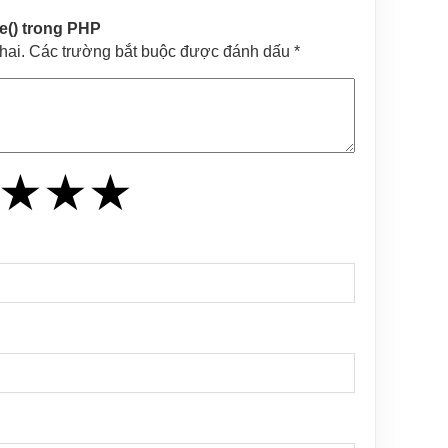
() trong PHP
khai. Các trường bắt buộc được đánh dấu *
★
★
★
★
★
★