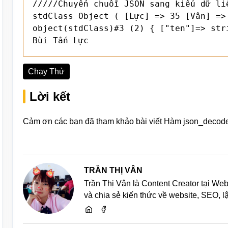
/////Chuyển chuỗi JSON sang kiểu dữ liệ
stdClass Object ( [Lực] => 35 [Vân] =>
object(stdClass)#3 (2) { ["ten"]=> str
Bùi Tấn Lực
Chạy Thử
Lời kết
Cảm ơn các bạn đã tham khảo bài viết Hàm json_decode
TRẦN THỊ VÂN
Trần Thị Vân là Content Creator tại We
và chia sẻ kiến thức về website, SEO, 