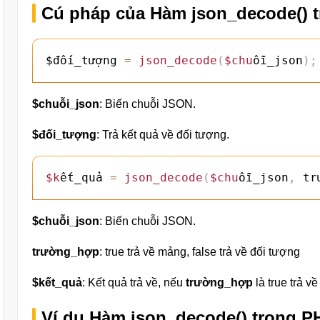
Cú pháp của Hàm json_decode() 
$đối_tượng 
=
json_decode
(
$chu
ỗi_json
)
;
$chuỗi_json
: Biến chuỗi JSON.
$đối_tượng
: Trả kết quả về đối tượng.
$k
ết_quả 
=
json_decode
(
$chu
ỗi_json
,
 tr
$chuỗi_json
: Biến chuỗi JSON.
trường_hợp
: true trả về mảng, false trả về đối tượng
$kết_quả
: Kết quả trả về, nếu
trường_hợp
là true trả 
Ví dụ Hàm json_decode() trong P