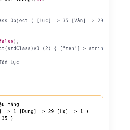
ass Object ( [Lực] => 35 [Vân] => 29 [Quỳnh] 
false
)
;
ct(stdClass)#3 (2) { ["ten"]=> string(16) "Bù
Tấn Lực
u mảng

] => 1 [Dung] => 29 [Hạ] => 1 )

35 )
