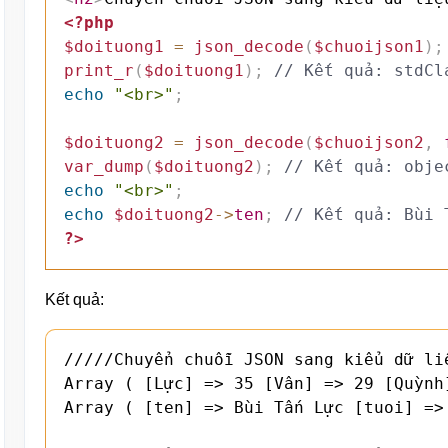
<?php
$doituong1
=
json_decode
(
$chuoijson1
)
;
print_r
(
$doituong1
)
;
// Kết quả: stdCl
echo
"<br>"
;
$doituong2
=
json_decode
(
$chuoijson2
,
var_dump
(
$doituong2
)
;
// Kết quả: obje
echo
"<br>"
;
echo
$doituong2
->
ten
;
// Kết quả: Bùi 
?>
Kết quả:
/////Chuyển chuỗi JSON sang kiểu dữ liệ
Array ( [Lực] => 35 [Vân] => 29 [Quỳnh
Array ( [ten] => Bùi Tấn Lực [tuoi] => 