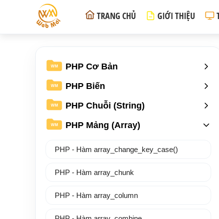
TRANG CHỦ
GIỚI THIỆU
PHP Cơ Bản
WM
PHP Biến
WM
PHP Chuỗi (String)
WM
PHP Mảng (Array)
WM
PHP - Hàm array_change_key_case()
PHP - Hàm array_chunk
PHP - Hàm array_column
PHP - Hàm array_combine