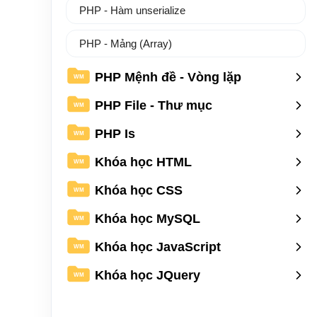
PHP - Hàm unserialize
PHP - Mảng (Array)
PHP Mệnh đề - Vòng lặp
WM
PHP File - Thư mục
WM
PHP Is
WM
Khóa học HTML
WM
Khóa học CSS
WM
Khóa học MySQL
WM
Khóa học JavaScript
WM
Khóa học JQuery
WM