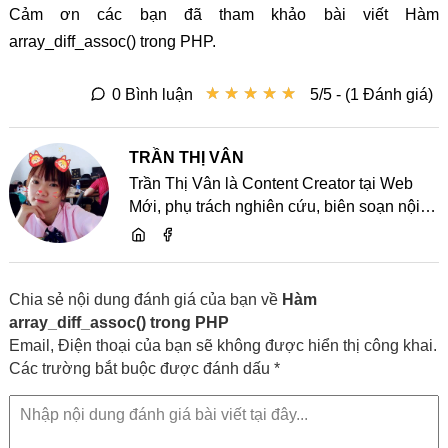
Cảm ơn các bạn đã tham khảo bài viết Hàm
array_diff_assoc() trong PHP.
★
★
★
★
★
★
★
★
★
★
0 Bình luận
5/5 - (1 Đánh giá)
TRẦN THỊ VÂN
Trần Thị Vân là Content Creator tại Web
Mới, phụ trách nghiên cứu, biên soạn nội
dung và chia sẻ kiến thức về website, SEO,
lập trình cùng các xu hướng công nghệ
Chia sẻ nội dung đánh giá của bạn về
Hàm
array_diff_assoc() trong PHP
Email, Điện thoại của bạn sẽ không được hiển thị công khai.
Các trường bắt buộc được đánh dấu *