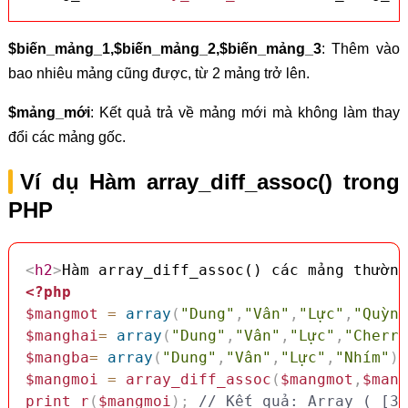
$biến_mảng_1,$biến_mảng_2,$biến_mảng_3
: Thêm vào
bao nhiêu mảng cũng được, từ 2 mảng trở lên.
$mảng_mới
: Kết quả trả về mảng mới mà không làm thay
đổi các mảng gốc.
Ví dụ Hàm array_diff_assoc() trong
PHP
<
h2
>
Hàm array_diff_assoc() các mảng thường
<?php
$mangmot
=
array
(
"Dung"
,
"Vân"
,
"Lực"
,
"Quỳnh
$manghai
=
array
(
"Dung"
,
"Vân"
,
"Lực"
,
"Cherry
$mangba
=
array
(
"Dung"
,
"Vân"
,
"Lực"
,
"Nhím"
)
;
$mangmoi
=
array_diff_assoc
(
$mangmot
,
$mang
print_r
(
$mangmoi
)
;
// Kết quả: Array ( [3]