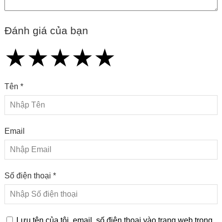
Đánh giá của bạn
★
★
★
★
★
★
★
★
★
★
★
★
★
★
★
Tên *
Email
Số điện thoại *
Lưu tên của tôi, email, số điện thoại vào trang web trong