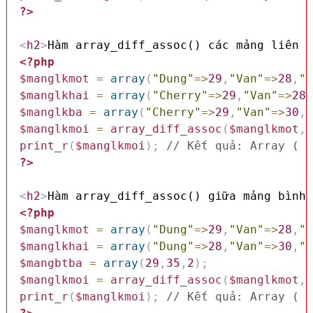
?>
<
h2
>
Hàm array_diff_assoc() các mảng liên k
<?php
$manglkmot
=
array
(
"Dung"
=>
29
,
"Van"
=>
28
,
"N
$manglkhai
=
array
(
"Cherry"
=>
29
,
"Van"
=>
28
,
$manglkba
=
array
(
"Cherry"
=>
29
,
"Van"
=>
30
,
"
$manglkmoi
=
array_diff_assoc
(
$manglkmot
,
$
print_r
(
$manglkmoi
)
;
// Kết quả: Array ( [
?>
<
h2
>
Hàm array_diff_assoc() giữa mảng bình 
<?php
$manglkmot
=
array
(
"Dung"
=>
29
,
"Van"
=>
28
,
"N
$manglkhai
=
array
(
"Dung"
=>
28
,
"Van"
=>
30
,
"Q
$mangbtba
=
array
(
29
,
35
,
2
)
;
$manglkmoi
=
array_diff_assoc
(
$manglkmot
,
$
print_r
(
$manglkmoi
)
;
// Kết quả: Array ( [