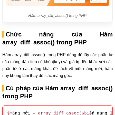
Hàm array_diff_assoc() trong PHP
Chức năng của Hàm
array_diff_assoc() trong PHP
Hàm array_diff_assoc() trong PHP dùng để lấy các phần tử
của mảng đầu tiên có khóa(key) và giá trị đều khác với các
phần tử ở các mảng khác để tách vô một mảng mới, hàm
này không làm thay đổi các mảng gốc.
Cú pháp của Hàm array_diff_assoc()
trong PHP
$m
ảng_mới 
=
array_diff_assoc
(
$bi
ến_mảng_1
,