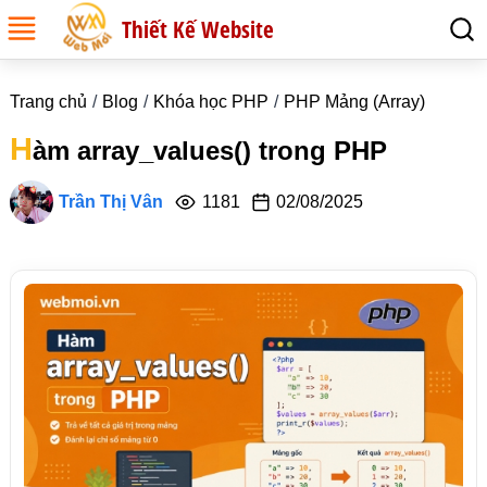
Thiết Kế Website
Trang chủ
Blog
Khóa học PHP
PHP Mảng (Array)
H
àm array_values() trong PHP
Trần Thị Vân
1181
02/08/2025