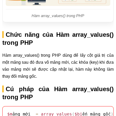
Hàm array_values() trong PHP
Chức năng của Hàm array_values()
trong PHP
Hàm array_values() trong PHP dùng để lấy cột giá trị của
một mảng sau đó đưa vô mảng mới, các khóa (key) khi đưa
vào mảng mới sẽ được cập nhật lại, hàm này không làm
thay đổi mảng gốc.
Cú pháp của Hàm array_values()
trong PHP
$m
ảng_mới  
=
array_values
(
$bi
ến_mảng_gốc
)
;