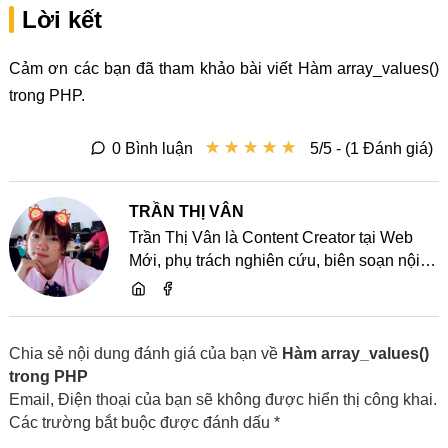
Lời kết
Cảm ơn các bạn đã tham khảo bài viết Hàm array_values()
trong PHP.
★
★
★
★
★
★
★
★
★
★
0 Bình luận
5/5 - (1 Đánh giá)
TRẦN THỊ VÂN
Trần Thị Vân là Content Creator tại Web
Mới, phụ trách nghiên cứu, biên soạn nội
dung và chia sẻ kiến thức về website, SEO,
lập trình cùng các xu hướng công nghệ
Chia sẻ nội dung đánh giá của bạn về
Hàm array_values()
trong PHP
Email, Điện thoại của bạn sẽ không được hiển thị công khai.
Các trường bắt buộc được đánh dấu *