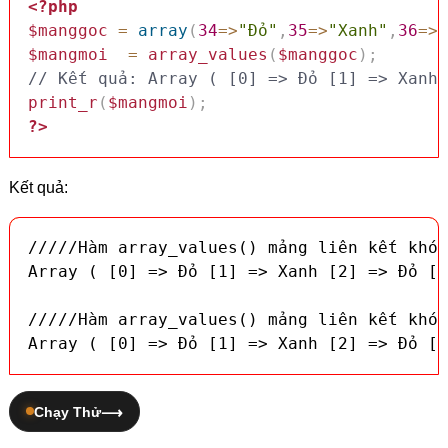
<?php
$manggoc
=
array
(
34
=>
"Đỏ"
,
35
=>
"Xanh"
,
36
=>
"
$mangmoi
=
array_values
(
$manggoc
)
;
// Kết quả: Array ( [0] => Đỏ [1] => Xanh 
print_r
(
$mangmoi
)
;
?>
Kết quả:
/////Hàm array_values() mảng liên kết khóa
Array ( [0] => Đỏ [1] => Xanh [2] => Đỏ [3
/////Hàm array_values() mảng liên kết khóa
Array ( [0] => Đỏ [1] => Xanh [2] => Đỏ [3
Chạy Thử