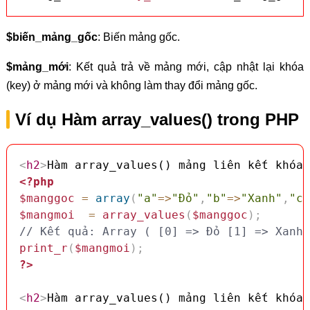
$biến_mảng_gốc
: Biến mảng gốc.
$mảng_mới
: Kết quả trả về mảng mới, cập nhật lại khóa
(key) ở mảng mới và không làm thay đổi mảng gốc.
Ví dụ Hàm array_values() trong PHP
<
h2
>
Hàm array_values() mảng liên kết khóa 
<?php
$manggoc
=
array
(
"a"
=>
"Đỏ"
,
"b"
=>
"Xanh"
,
"c"
$mangmoi
=
array_values
(
$manggoc
)
;
// Kết quả: Array ( [0] => Đỏ [1] => Xanh 
print_r
(
$mangmoi
)
;
?>
<
h2
>
Hàm array_values() mảng liên kết khóa 