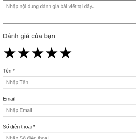
Đánh giá của bạn
★
★
★
★
★
★
★
★
★
★
★
★
★
★
★
Tên *
Email
Số điện thoại *