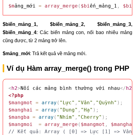
$m
ảng_mới 
=
array_merge
(
$bi
ến_mảng_1
,
$bi
ế
$biến_mảng_1, $biến_mảng_2, $biến_mảng_3,
$biến_mảng_4
: Các biến mảng con, nối bao nhiêu mảng
cũng được, từ 2 mảng trở lên.
$mảng_mới
: Trả kết quả về mảng mới.
Ví dụ Hàm array_merge() trong PHP
<
h2
>
Nối các mảng bình thường với nhau
</
h2
>
<?php
$mangmot
=
array
(
"Lực"
,
"Vân"
,
"Quỳnh"
)
;
$manghai
=
array
(
"Dung"
,
"Hạ"
)
;
$mangba
=
array
(
"Nhím"
,
"Cherry"
)
;
$mangmoi
=
array_merge
(
$mangmot
,
$manghai
// Kết quả: Array ( [0] => Lực [1] => Vân 