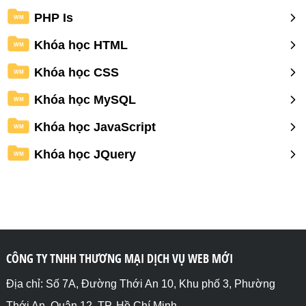
PHP Is
WM
Khóa học HTML
WM
Khóa học CSS
WM
Khóa học MySQL
WM
Khóa học JavaScript
WM
Khóa học JQuery
WM
CÔNG TY TNHH THƯƠNG MẠI DỊCH VỤ WEB MỚI
Địa chỉ: Số 7A, Đường Thới An 10, Khu phố 3, Phường
Thới An, Quận 12, TP. Hồ Chí Minh