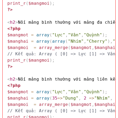
print_r
(
$mangmoi
)
;
?>
<
h2
>
Nối mảng bình thường với mảng đa chiều
<?php
$mangmot
=
array
(
"Lực"
,
"Vân"
,
"Quỳnh"
)
;
$manghai
=
array
(
array
(
"Nhím"
,
"Cherry"
)
,
"D
$mangmoi
=
array_merge
(
$mangmot
,
$manghai
)
// Kết quả: Array ( [0] => Lực [1] => Vân 
print_r
(
$mangmoi
)
;
?>
<
h2
>
Nối mảng bình thường với mảng liên kết
<?php
$mangmot
=
array
(
"Lực"
,
"Vân"
,
"Quỳnh"
)
;
$manghai
=
array
(
35
=>
"Dung"
,
2
=>
"Nhím"
,
2
$mangmoi
=
array_merge
(
$mangmot
,
$manghai
)
// Kết quả: Array ( [0] => Lực [1] => Vân 
print_r
(
$mangmoi
)
;