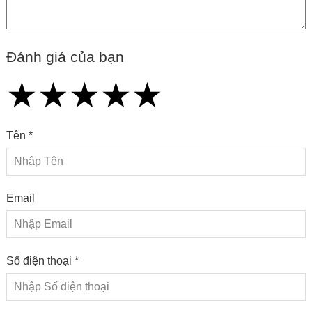
Đánh giá của bạn
★
★
★
★
★
★
★
★
★
★
★
★
★
★
★
Tên *
Email
Số điện thoại *