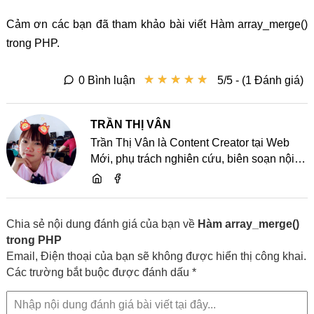
Cảm ơn các bạn đã tham khảo bài viết Hàm array_merge()
trong PHP.
★
★
★
★
★
★
★
★
★
★
0 Bình luận
5/5 - (1 Đánh giá)
TRẦN THỊ VÂN
Trần Thị Vân là Content Creator tại Web
Mới, phụ trách nghiên cứu, biên soạn nội
dung và chia sẻ kiến thức về website, SEO,
lập trình cùng các xu hướng công nghệ
Chia sẻ nội dung đánh giá của bạn về
Hàm array_merge()
trong PHP
Email, Điện thoại của bạn sẽ không được hiển thị công khai.
Các trường bắt buộc được đánh dấu *