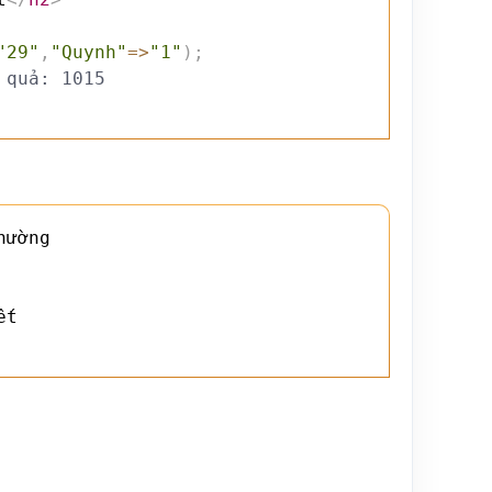
"29"
,
"Quynh"
=>
"1"
)
;
 quả: 1015
ường

t
