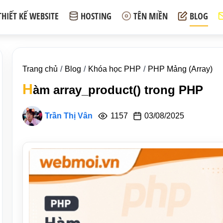
THIẾT KẾ WEBSITE
HOSTING
TÊN MIỀN
BLOG
Trang chủ
Blog
Khóa học PHP
PHP Mảng (Array)
H
àm array_product() trong PHP
Trần Thị Vân
1157
03/08/2025