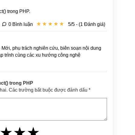
t() trong PHP.
★
★
★
★
★
★
★
★
★
★
0 Bình luận
5/5 - (1 Đánh giá)
b Mới, phụ trách nghiên cứu, biên soạn nội dung
lập trình cùng các xu hướng công nghệ
ct() trong PHP
khai. Các trường bắt buộc được đánh dấu *
★
★
★
★
★
★