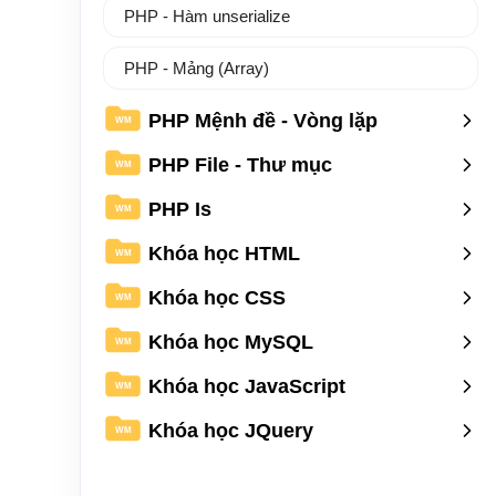
PHP - Hàm unserialize
PHP - Mảng (Array)
PHP Mệnh đề - Vòng lặp
WM
PHP File - Thư mục
WM
PHP Is
WM
Khóa học HTML
WM
Khóa học CSS
WM
Khóa học MySQL
WM
Khóa học JavaScript
WM
Khóa học JQuery
WM