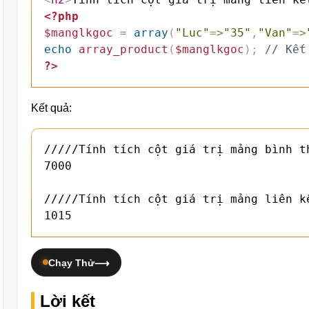
<?php
$manglkgoc
=
array
(
"Luc"
=>
"35"
,
"Van"
=>
echo
array_product
(
$manglkgoc
)
;
// Kết
?>
Kết quả:
/////Tính tích cột giá trị mảng bình th
7000

/////Tính tích cột giá trị mảng liên kế
1015
Chạy Thử
Lời kết