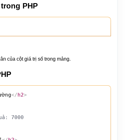
 trong PHP
nhân của cột giá trị số trong mảng.
PHP
ường
</
h2
>
uả: 7000
t
</
h2
>