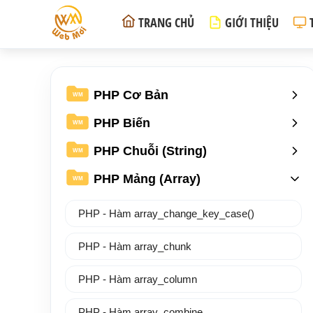
TRANG CHỦ
GIỚI THIỆU
PHP Cơ Bản
WM
PHP Biến
WM
PHP Chuỗi (String)
WM
PHP Mảng (Array)
WM
PHP - Hàm array_change_key_case()
PHP - Hàm array_chunk
PHP - Hàm array_column
PHP - Hàm array_combine