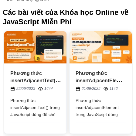
Các bài viết của Khóa học Online về
JavaScript Miễn Phí
Phương thức
Phương thức
insertAdjacentText()
insertAdjacentElement
trong JavaScript
trong JavaScript
22/09/2025
1644
21/09/2025
1142
Phương thức
Phương thức
insertAdjacentText() trong
insertAdjacentElement
JavaScript dùng để chèn
trong JavaScript dùng để
văn bản vào trước hoặc
di chuyển một phần tử
vào sau các phần tử con
HTML hoặc chèn một nút
của một phần tử HTML
phần tử đến một vị trí so