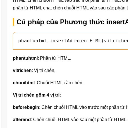
HTML, chèn chuỗi HTML vào sau một phần tử HTML, chè
phần tử HTML cha, chèn chuỗi HTML vào sau các phần t
Cú pháp của Phương thức insert
phantuhtml.insertAdjacentHTML(vitriche
phantuhtml
: Phần tử HTML.
vitrichen
: Vị trí chèn,
chuoihtml
: Chuỗi HTML cần chèn.
Vị trí chèn gồm 4 vị trí:
beforebegin
: Chèn chuỗi HTML vào trước một phần tử
afterend
: Chèn chuỗi HTML vào sau một phần tử HTML.