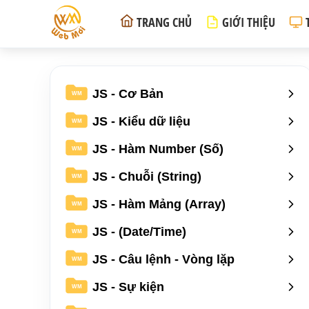
TRANG CHỦ
GIỚI THIỆU
JS - Cơ Bản
WM
JS - Kiểu dữ liệu
WM
JS - Hàm Number (Số)
WM
JS - Chuỗi (String)
WM
JS - Hàm Mảng (Array)
WM
JS - (Date/Time)
WM
JS - Câu lệnh - Vòng lặp
WM
JS - Sự kiện
WM