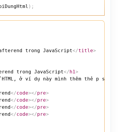
oiDungHtml
)
;
afterend trong JavaScript
</
title
>
erend trong JavaScript
</
h1
>
 HTML, ở ví dụ này mình thêm thẻ p sau thẻ pr
rend
</
code
>
</
pre
>
rend
</
code
>
</
pre
>
rend
</
code
>
</
pre
>
rend
</
code
>
</
pre
>