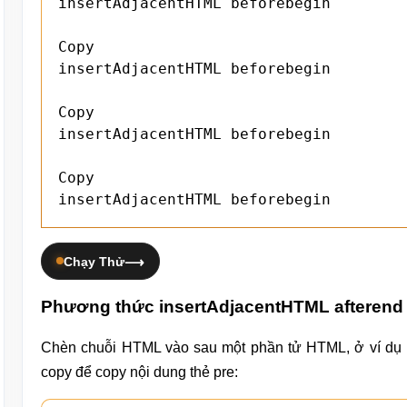
insertAdjacentHTML beforebegin

Copy

insertAdjacentHTML beforebegin

Copy

insertAdjacentHTML beforebegin

Copy

insertAdjacentHTML beforebegin
Chạy Thử
Phương thức insertAdjacentHTML afterend 
Chèn chuỗi HTML vào sau một phần tử HTML, ở ví dụ n
copy để copy nội dung thẻ pre: