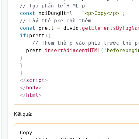
// Tạo phần tử HTML p
const
 noiDungHtml 
=
"<p>Copy</p>"
;
// Lấy thẻ pre cần thêm
const
 prett 
=
 divid
.
getElementsByTagNa
if
(
prett
)
{
// Thêm thẻ p vào phía trước thẻ p
	prett
.
insertAdjacentHTML
(
'beforebegi
}
}
}
</
script
>
</
body
>
</
html
>
Kết quả:
Copy
