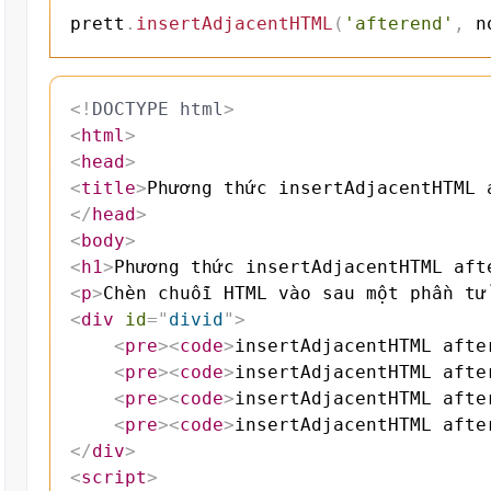
prett
.
insertAdjacentHTML
(
'afterend'
,
 n
<!
DOCTYPE
html
>
<
html
>
<
head
>
<
title
>
Phương thức insertAdjacentHTML 
</
head
>
<
body
>
<
h1
>
Phương thức insertAdjacentHTML aft
<
p
>
Chèn chuỗi HTML vào sau một phần tử
<
div
id
=
"
divid
"
>
<
pre
>
<
code
>
insertAdjacentHTML afte
<
pre
>
<
code
>
insertAdjacentHTML afte
<
pre
>
<
code
>
insertAdjacentHTML afte
<
pre
>
<
code
>
insertAdjacentHTML afte
</
div
>
<
script
>