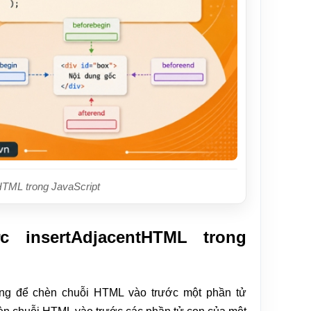
HTML trong JavaScript
insertAdjacentHTML trong
ùng để chèn chuỗi HTML vào trước một phần tử