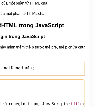
n của một phần tử HTML cha.
của một phần tử HTML cha.
tHTML trong JavaScript
in trong JavaScript
ày mình thêm thẻ p trước thẻ pre, thẻ p chứa chữ
,
 noiDungHtml
)
;
beforebegin trong JavaScript
</
title
>