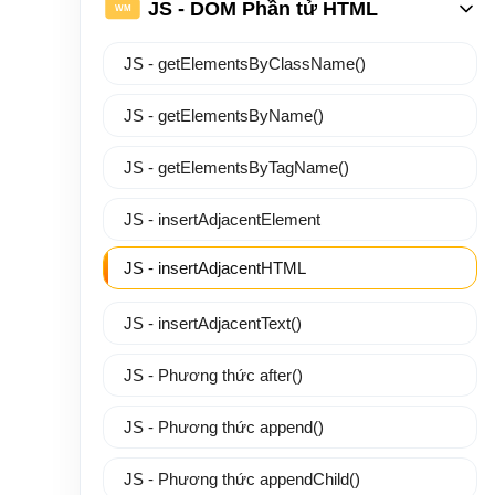
JS - DOM Phần tử HTML
WM
JS - getElementsByClassName()
JS - getElementsByName()
JS - getElementsByTagName()
JS - insertAdjacentElement
JS - insertAdjacentHTML
JS - insertAdjacentText()
JS - Phương thức after()
JS - Phương thức append()
JS - Phương thức appendChild()