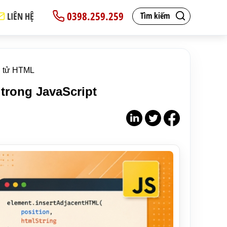
0398.259.259
LIÊN HỆ
Tìm kiếm
n tử HTML
trong JavaScript