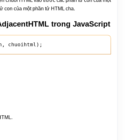
n chuỗi HTML vào trước các phần tử con của một
ử con của một phần tử HTML cha.
AdjacentHTML trong JavaScript
n, chuoihtml);
 HTML.