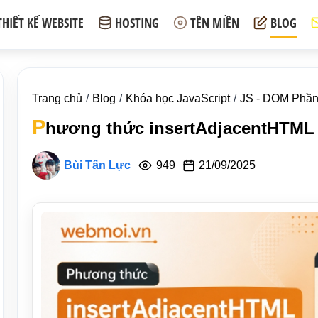
THIẾT KẾ WEBSITE
HOSTING
TÊN MIỀN
BLOG
Trang chủ
Blog
Khóa học JavaScript
JS - DOM Phầ
P
hương thức insertAdjacentHTML 
Bùi Tấn Lực
949
21/09/2025