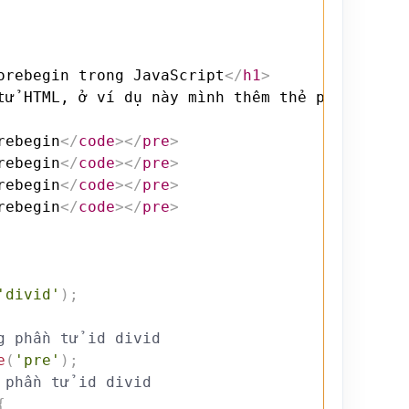
orebegin trong JavaScript
</
h1
>
tử HTML, ở ví dụ này mình thêm thẻ p trước th
rebegin
</
code
>
</
pre
>
rebegin
</
code
>
</
pre
>
rebegin
</
code
>
</
pre
>
rebegin
</
code
>
</
pre
>
'divid'
)
;
g phần tử id divid
e
(
'pre'
)
;
 phần tử id divid
{