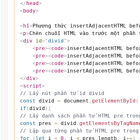
</
head
>
<
body
>
<
h1
>
Phương thức insertAdjacentHTML bef
<
p
>
Chèn chuỗi HTML vào trước một phần 
<
div
id
=
"
divid
"
>
<
pre
>
<
code
>
insertAdjacentHTML befo
<
pre
>
<
code
>
insertAdjacentHTML befo
<
pre
>
<
code
>
insertAdjacentHTML befo
<
pre
>
<
code
>
insertAdjacentHTML befo
</
div
>
<
script
>
// Lấy nút phần tử id divid
const
 divid 
=
 document
.
getElementById
(
if
(
divid
)
{
// Lấy danh sách phần tử HTML pre tron
const
 pres 
=
 divid
.
getElementsByTagNam
// Lặp qua từng phần tử HTML pre trong
for
(
let
 i 
=
0
;
 i 
<
 pres
.
length
;
 i
++
)