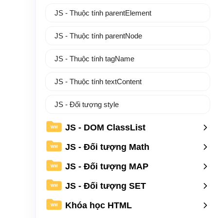
JS - Thuộc tính parentElement
JS - Thuộc tính parentNode
JS - Thuộc tính tagName
JS - Thuộc tính textContent
JS - Đối tượng style
JS - DOM ClassList
WM
JS - Đối tượng Math
WM
JS - Đối tượng MAP
WM
JS - Đối tượng SET
WM
Khóa học HTML
WM