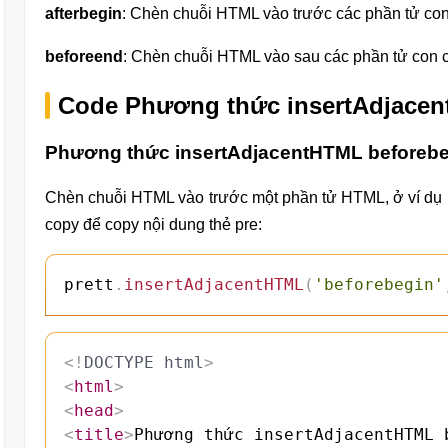
afterbegin
: Chèn chuỗi HTML vào trước các phần tử co
beforeend
: Chèn chuỗi HTML vào sau các phần tử con 
Code Phương thức insertAdjacen
Phương thức insertAdjacentHTML beforebeg
Chèn chuỗi HTML vào trước một phần tử HTML, ở ví dụ n
copy để copy nội dung thẻ pre:
prett
.
insertAdjacentHTML
(
'beforebegin'
<!
DOCTYPE
html
>
<
html
>
<
head
>
<
title
>
Phương thức insertAdjacentHTML 