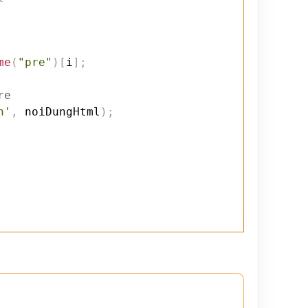
me
(
"pre"
)
[
i
]
;
re
n'
,
 noiDungHtml
)
;