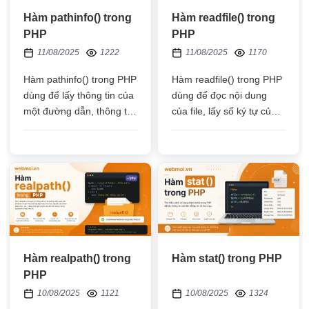
Hàm pathinfo() trong
Hàm readfile() trong
PHP
PHP
11/08/2025
1222
11/08/2025
1170
Hàm pathinfo() trong PHP
Hàm readfile() trong PHP
dùng để lấy thông tin của
dùng để đọc nội dung
một đường dẫn, thông tin
của file, lấy số ký tự của
trả về trong mảng bao
file, hoặc dùng để tải file
gồm: thư mục, tên file có
đuôi, loại file, tên file
Hàm realpath() trong
Hàm stat() trong PHP
PHP
10/08/2025
1121
10/08/2025
1324