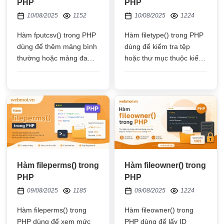
PHP
PHP
10/08/2025
1152
10/08/2025
1224
Hàm fputcsv() trong PHP
Hàm filetype() trong PHP
dùng để thêm mảng bình
dùng để kiểm tra tệp
thường hoặc mảng đa
hoặc thư mục thuộc kiểu
chiều vào file .csv, mỗi
nào, thuộc kiểu file bình
mảng con là một dòng
thường (file) hay thư mục
(dir)
Hàm fileperms() trong
Hàm fileowner() trong
PHP
PHP
09/08/2025
1185
09/08/2025
1224
Hàm fileperms() trong
Hàm fileowner() trong
PHP dùng để xem mức
PHP dùng để lấy ID