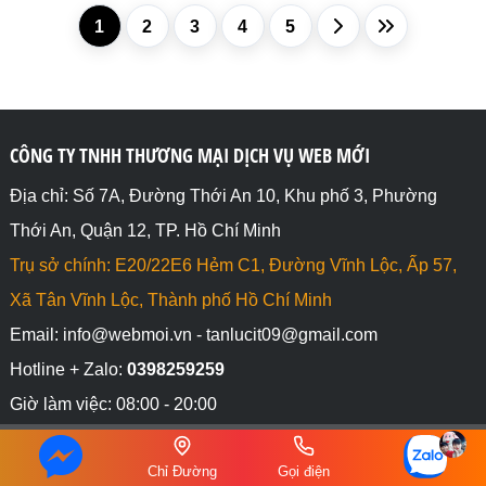
1
2
3
4
5
CÔNG TY TNHH THƯƠNG MẠI DỊCH VỤ WEB MỚI
Địa chỉ: Số 7A, Đường Thới An 10, Khu phố 3, Phường
Thới An, Quận 12, TP. Hồ Chí Minh
Trụ sở chính: E20/22E6 Hẻm C1, Đường Vĩnh Lộc, Ấp 57,
Xã Tân Vĩnh Lộc, Thành phố Hồ Chí Minh
Email: info@webmoi.vn - tanlucit09@gmail.com
Hotline + Zalo:
0398259259
Giờ làm việc: 08:00 - 20:00
Website chính: https://webmoi.vn/
Chỉ Đường
Gọi điện