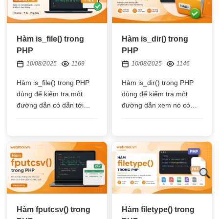
Hàm is_file() trong
Hàm is_dir() trong
PHP
PHP
10/08/2025
1169
10/08/2025
1146
Hàm is_file() trong PHP
Hàm is_dir() trong PHP
dùng để kiểm tra một
dùng để kiểm tra một
đường dẫn có dẫn tới
đường dẫn xem nó có
một tệp tin hay không, và
dẫn tới một thư mục hay
tệp tin đó có tồn tại hay
không, thư mục đó có tồn
không
tại hay không
Hàm fputcsv() trong
Hàm filetype() trong