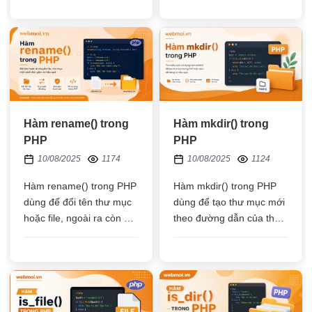
thời gian lần đầu tiên một
thực thi
file được dùng code để
xem thông tin
Hàm rename() trong
Hàm mkdir() trong
PHP
PHP
10/08/2025
1174
10/08/2025
1124
Hàm rename() trong PHP
Hàm mkdir() trong PHP
dùng để đổi tên thư mục
dùng để tạo thư mục mới
hoặc file, ngoài ra còn có
theo đường dẫn của thư
thể di chuyển file từ thư
mục mới, nếu tạo mới thư
mục này tới thư mục khác
mục thành công sẽ trả về
true