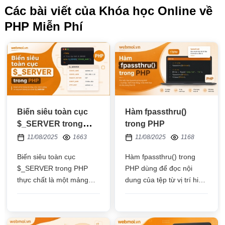
Các bài viết của Khóa học Online về
PHP Miễn Phí
Biến siêu toàn cục
Hàm fpassthru()
$_SERVER trong
trong PHP
PHP
11/08/2025
1663
11/08/2025
1168
Biến siêu toàn cục
Hàm fpassthru() trong
$_SERVER trong PHP
PHP dùng để đọc nội
thực chất là một mảng
dung của tệp từ vị trí hiện
chứa các thông tin về
tại của con trỏ tệp đến
đường dẫn, IP,....
cuối tệp và in ra số byte