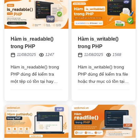
Hàm is_readable()
Hàm is_writable()
trong PHP
trong PHP
11/08/2025
1247
11/08/2025
1568
Hàm is_readable() trong
Hàm is_writable() trong
PHP dùng để kiểm tra
PHP dùng để kiểm tra file
một tệp có tồn tại hay
hoặc thư mục có tồn tại
không và có quyền đọc
hay không và nó có cho
file hay không, nếu có trả
phép ghi hay không
về true, ngược lại trả về
false