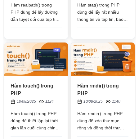
Hàm realpath() trong
Hàm stat() trong PHP
PHP dùng để lấy đường
dùng để lấy rất nhiều
dẫn tuyệt đối của tệp tin
thông tin về tập tin, bao
hoặc đường dẫn tuyệt đối
gồm: kích thước file, thời
của thư mục trên máy
gian chỉnh sửa cuối
chủ website
cùng,...
Hàm touch() trong
Hàm rmdir() trong
PHP
PHP
10/08/2025
1124
10/08/2025
1140
Hàm touch() trong PHP
Hàm rmdir() trong PHP
dùng để thiết lập lại thời
dùng để xóa thư mục
gian lần cuối cùng chỉnh
rỗng và đồng thời thư
sửa nội dung của file và
mục đó có cấp quyền