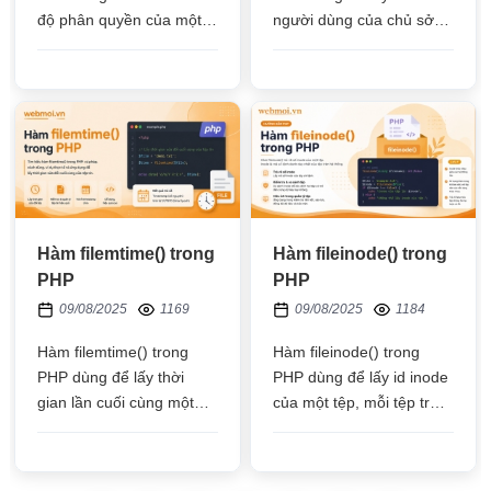
độ phân quyền của một
người dùng của chủ sở
tệp hoặc thư mục, hàm
hữu một tệp
trả về giá trị số nguyên
biểu thị các quyền đó
Hàm filemtime() trong
Hàm fileinode() trong
PHP
PHP
09/08/2025
1169
09/08/2025
1184
Hàm filemtime() trong
Hàm fileinode() trong
PHP dùng để lấy thời
PHP dùng để lấy id inode
gian lần cuối cùng một
của một tệp, mỗi tệp trên
tệp được thay đổi nội
hệ thống sẽ có 1 id inode
dung, kết quả trả về số
duy nhất
mili giây