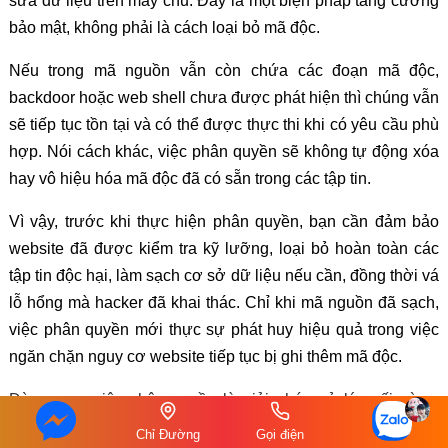
sửa dữ liệu trên máy chủ. Đây là một biện pháp tăng cường
bảo mật, không phải là cách loại bỏ mã độc.
Nếu trong mã nguồn vẫn còn chứa các đoạn mã độc,
backdoor hoặc web shell chưa được phát hiện thì chúng vẫn
sẽ tiếp tục tồn tại và có thể được thực thi khi có yêu cầu phù
hợp. Nói cách khác, việc phân quyền sẽ không tự động xóa
hay vô hiệu hóa mã độc đã có sẵn trong các tập tin.
Vì vậy, trước khi thực hiện phân quyền, bạn cần đảm bảo
website đã được kiểm tra kỹ lưỡng, loại bỏ hoàn toàn các
tập tin độc hại, làm sạch cơ sở dữ liệu nếu cần, đồng thời vá
lỗ hổng mà hacker đã khai thác. Chỉ khi mã nguồn đã sạch,
việc phân quyền mới thực sự phát huy hiệu quả trong việc
ngăn chặn nguy cơ website tiếp tục bị ghi thêm mã độc.
Đừng xem việc phân quyền là giải pháp xử lý cuối cùng.
Nếu website vẫn còn một backdoor hoặc một đoạn mã PHP
Chỉ Đường
Gọi điện