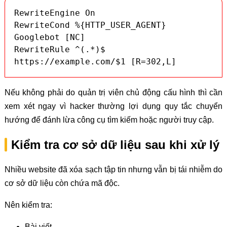
RewriteEngine On

RewriteCond %{HTTP_USER_AGENT} 
Googlebot [NC]

RewriteRule ^(.*)$ 
https://example.com/$1 [R=302,L]
Nếu không phải do quản trị viên chủ động cấu hình thì cần
xem xét ngay vì hacker thường lợi dụng quy tắc chuyển
hướng để đánh lừa công cụ tìm kiếm hoặc người truy cập.
Kiểm tra cơ sở dữ liệu sau khi xử lý
Nhiều website đã xóa sạch tập tin nhưng vẫn bị tái nhiễm do
cơ sở dữ liệu còn chứa mã độc.
Nên kiểm tra:
Bài viết.