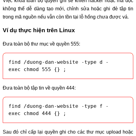
Việc khóa toàn bộ quyền ghi sẽ khiến hacker hoặc mã độc
không thể dễ dàng tạo mới, chỉnh sửa hoặc ghi đè tập tin
trong mã nguồn nếu vẫn còn tồn tại lỗ hổng chưa được vá.
Ví dụ thực hiện trên Linux
Đưa toàn bộ thư mục về quyền 555:
find /duong-dan-website -type d -
exec chmod 555 {} ;
Đưa toàn bộ tập tin về quyền 444:
find /duong-dan-website -type f -
exec chmod 444 {} ;
Sau đó chỉ cấp lại quyền ghi cho các thư mục upload hoặc