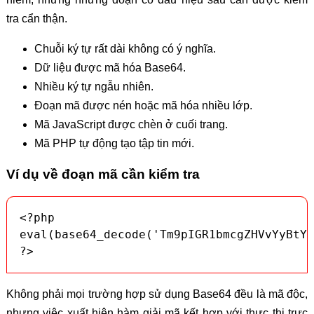
tra cẩn thận.
Chuỗi ký tự rất dài không có ý nghĩa.
Dữ liệu được mã hóa Base64.
Nhiều ký tự ngẫu nhiên.
Đoạn mã được nén hoặc mã hóa nhiều lớp.
Mã JavaScript được chèn ở cuối trang.
Mã PHP tự động tạo tập tin mới.
Ví dụ về đoạn mã cần kiểm tra
<?php

eval(base64_decode('Tm9pIGR1bmcgZHVvYyBtYS
?>
Không phải mọi trường hợp sử dụng Base64 đều là mã độc,
nhưng việc xuất hiện hàm giải mã kết hợp với thực thi trực