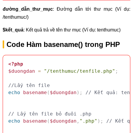
đường_dẫn_thư_mục
: Đường dẫn tới thư mục (Ví dụ:
/tenthumuc/)
$kết_quả
: Kết quả trả về tên thư mục (Ví dụ: tenthumuc)
Code Hàm basename() trong PHP
<?php
$duongdan
=
"/tenthumuc/tenfile.php"
;
//Lấy tên file
echo
basename
(
$duongdan
)
;
// Kết quả: tenf
// Lấy tên file bỏ đuôi .php
echo
basename
(
$duongdan
,
".php"
)
;
// Kết qu