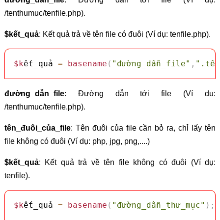
/tenthumuc/tenfile.php).
$kết_quả
: Kết quả trả về tên file có đuôi (Ví dụ: tenfile.php).
$k
ết_quả 
=
basename
(
"đường_dẫn_file"
,
".tên
đường_dẫn_file
: Đường dẫn tới file (Ví dụ:
/tenthumuc/tenfile.php).
tên_đuôi_của_file
: Tên đuôi của file cần bỏ ra, chỉ lấy tên
file không có đuôi (Ví dụ: php, jpg, png,....)
$kết_quả
: Kết quả trả về tên file không có đuôi (Ví dụ:
tenfile).
$k
ết_quả 
=
basename
(
"đường_dẫn_thư_mục"
)
;