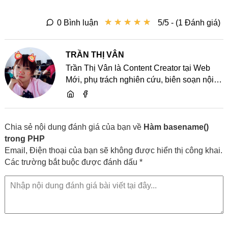
★
★
★
★
★
★
★
★
★
★
0 Bình luận
5/5 - (1 Đánh giá)
TRẦN THỊ VÂN
Trần Thị Vân là Content Creator tại Web
Mới, phụ trách nghiên cứu, biên soạn nội
dung và chia sẻ kiến thức về website, SEO,
lập trình cùng các xu hướng công nghệ
Chia sẻ nội dung đánh giá của bạn về
Hàm basename()
trong PHP
Email, Điện thoại của bạn sẽ không được hiển thị công khai.
Các trường bắt buộc được đánh dấu *