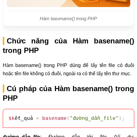
Hàm basename() trong PHP
Chức năng của Hàm basename()
trong PHP
Hàm basename() trong PHP dùng để lấy tên file có đuôi
hoặc tên file không có đuôi, ngoài ra có thể lấy tên thư mục.
Cú pháp của Hàm basename() trong
PHP
$k
ết_quả 
=
basename
(
"đường_dẫn_file"
)
;
đường_dẫn_file
: Đường dẫn tới file (Ví dụ: