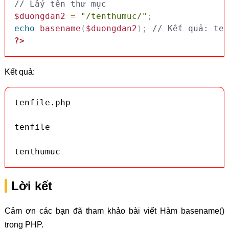
// Lấy tên thư mục
$duongdan2
=
"/tenthumuc/"
;
echo
basename
(
$duongdan2
)
;
// Kết quả: ten
?>
Kết quả:
tenfile.php

tenfile

tenthumuc
Lời kết
Cảm ơn các bạn đã tham khảo bài viết Hàm basename()
trong PHP.