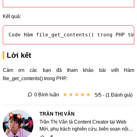
Kết quả:
Code Hàm file_get_contents() trong PHP từ 
Lời kết
Cảm ơn các bạn đã tham khảo bài viết Hàm
file_get_contents() trong PHP.
★
★
★
★
★
★
★
★
★
★
0 Bình luận
5/5 - (1 Đánh giá)
TRẦN THỊ VÂN
Trần Thị Vân là Content Creator tại Web
Mới, phụ trách nghiên cứu, biên soạn nội
dung và chia sẻ kiến thức về website, SEO,