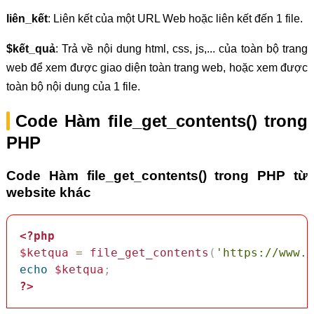
liên_kết
: Liên kết của một URL Web hoặc liên kết đến 1 file.
$kết_quả
: Trả về nội dung html, css, js,... của toàn bộ trang
web để xem được giao diện toàn trang web, hoặc xem được
toàn bộ nội dung của 1 file.
Code Hàm file_get_contents() trong
PHP
Code Hàm file_get_contents() trong PHP từ
website khác
<?php
$ketqua
=
file_get_contents
(
'https://www.2
echo
$ketqua
;
?>