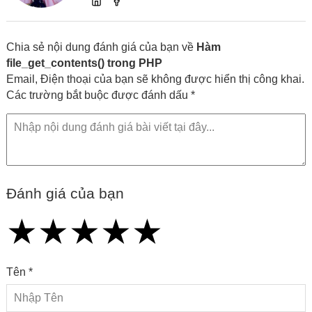
lập trình cùng các xu hướng công nghệ
Chia sẻ nội dung đánh giá của bạn về
Hàm
file_get_contents() trong PHP
Email, Điện thoại của bạn sẽ không được hiển thị công khai.
Các trường bắt buộc được đánh dấu *
Đánh giá của bạn
★
★
★
★
★
★
★
★
★
★
★
★
★
★
★
Tên *