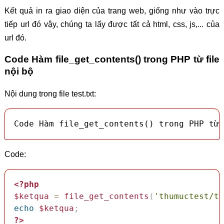
Kết quả in ra giao diện của trang web, giống như vào trực
tiếp url đó vậy, chúng ta lấy được tất cả html, css, js,... của
url đó.
Code Hàm file_get_contents() trong PHP từ file
nội bộ
Nội dung trong file test.txt:
Code Hàm file_get_contents() trong PHP từ 
Code:
<?php
$ketqua
=
file_get_contents
(
'thumuctest/te
echo
$ketqua
;
?>