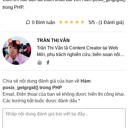
trong PHP.
★
★
★
★
★
★
★
★
★
★
0 Bình luận
5/5 - (1 Đánh giá)
TRẦN THỊ VÂN
Trần Thị Vân là Content Creator tại Web
Mới, phụ trách nghiên cứu, biên soạn nội
dung và chia sẻ kiến thức về website, SEO,
lập trình cùng các xu hướng công nghệ
Chia sẻ nội dung đánh giá của bạn về
Hàm
posix_getgrgid() trong PHP
Email, Điện thoại của bạn sẽ không được hiển thị công khai.
Các trường bắt buộc được đánh dấu *