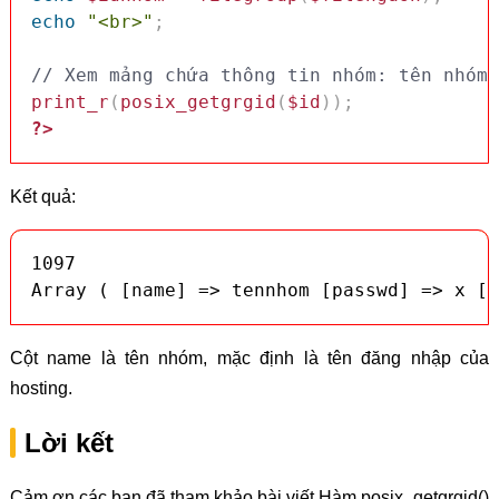
echo
"<br>"
;
// Xem mảng chứa thông tin nhóm: tên nhóm,
print_r
(
posix_getgrgid
(
$id
)
)
;
?>
Kết quả:
1097

Array ( [name] => tennhom [passwd] => x [m
Cột name là tên nhóm, mặc định là tên đăng nhập của
hosting.
Lời kết
Cảm ơn các bạn đã tham khảo bài viết Hàm posix_getgrgid()