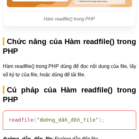
Hàm readfile() trong PHP
Chức năng của Hàm readfile() trong
PHP
Hàm readfile() trong PHP dùng để đọc nội dung của file, lấy
số ký tự của file, hoặc dùng để tải file.
Cú pháp của Hàm readfile() trong
PHP
readfile
(
"đường_dẫn_đến_file"
)
;
đường_dẫn_đến_file
: Đường dẫn đến file.