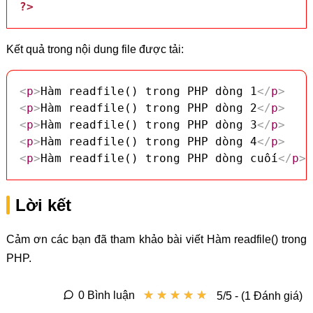
?>
Kết quả trong nội dung file được tải:
<
p
>
Hàm readfile() trong PHP dòng 1
</
p
>
<
p
>
Hàm readfile() trong PHP dòng 2
</
p
>
<
p
>
Hàm readfile() trong PHP dòng 3
</
p
>
<
p
>
Hàm readfile() trong PHP dòng 4
</
p
>
<
p
>
Hàm readfile() trong PHP dòng cuối
</
p
>
Lời kết
Cảm ơn các bạn đã tham khảo bài viết Hàm readfile() trong
PHP.
★
★
★
★
★
★
★
★
★
★
0 Bình luận
5/5 - (1 Đánh giá)