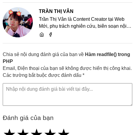
TRẦN THỊ VÂN
Trần Thị Vân là Content Creator tại Web
Mới, phụ trách nghiên cứu, biên soạn nội
dung và chia sẻ kiến thức về website, SEO,
lập trình cùng các xu hướng công nghệ
Chia sẻ nội dung đánh giá của bạn về
Hàm readfile() trong
PHP
Email, Điện thoại của bạn sẽ không được hiển thị công khai.
Các trường bắt buộc được đánh dấu *
Đánh giá của bạn
★
★
★
★
★
★
★
★
★
★
★
★
★
★
★