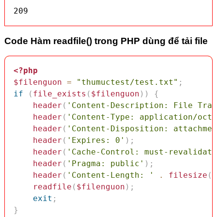
209
Code Hàm readfile() trong PHP dùng để tải file
<?php
$filenguon
=
"thumuctest/test.txt"
;
if
(
file_exists
(
$filenguon
)
)
{
header
(
'Content-Description: File Tran
header
(
'Content-Type: application/octe
header
(
'Content-Disposition: attachmen
header
(
'Expires: 0'
)
;
header
(
'Cache-Control: must-revalidate
header
(
'Pragma: public'
)
;
header
(
'Content-Length: '
.
filesize
(
$
readfile
(
$filenguon
)
;
exit
;
}