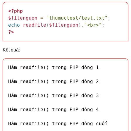
<?php
$filenguon
=
"thumuctest/test.txt"
;
echo
readfile
(
$filenguon
)
.
"<br>"
;
?>
Kết quả:
Hàm readfile() trong PHP dòng 1

Hàm readfile() trong PHP dòng 2

Hàm readfile() trong PHP dòng 3

Hàm readfile() trong PHP dòng 4

Hàm readfile() trong PHP dòng cuối
