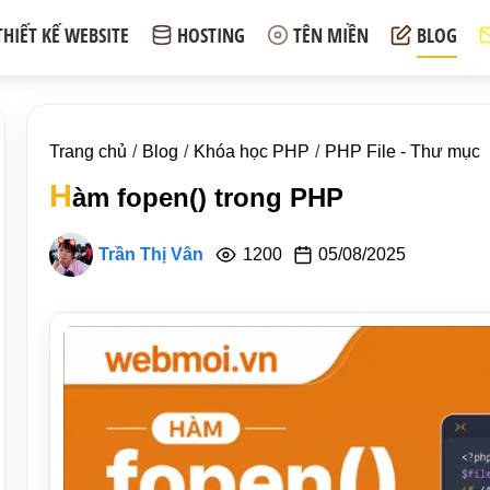
THIẾT KẾ WEBSITE
HOSTING
TÊN MIỀN
BLOG
Trang chủ
Blog
Khóa học PHP
PHP File - Thư mục
H
àm fopen() trong PHP
Trần Thị Vân
1200
05/08/2025