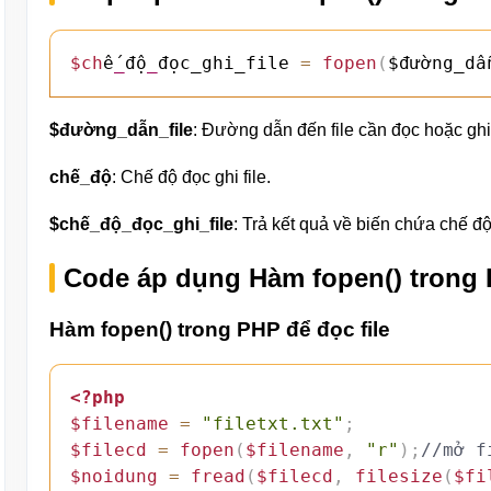
$ch
ế
_
độ
_
đọc_ghi_file 
=
fopen
(
$đường_dẫ
$đường_dẫn_file
: Đường dẫn đến file cần đọc hoặc ghi (V
chế_độ
: Chế độ đọc ghi file.
$chế_độ_đọc_ghi_file
: Trả kết quả về biến chứa chế độ
Code áp dụng Hàm fopen() trong
Hàm fopen() trong PHP để đọc file
<?php
$filename
=
"filetxt.txt"
;
$filecd
=
fopen
(
$filename
,
"r"
)
;
//mở f
$noidung
=
fread
(
$filecd
,
filesize
(
$fi