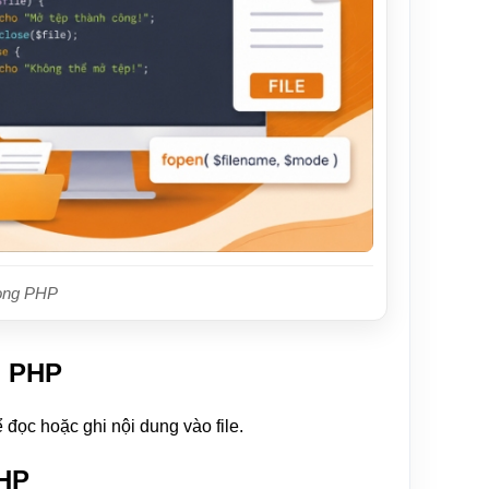
rong PHP
g PHP
đọc hoặc ghi nội dung vào file.
PHP