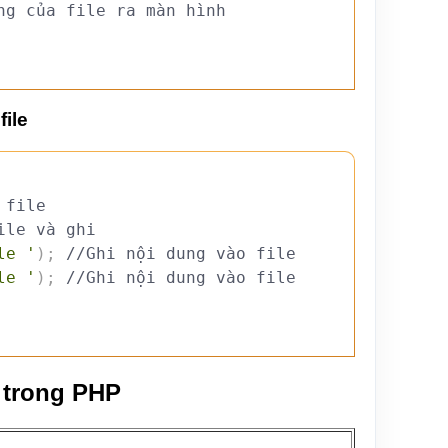
ng của file ra màn hình
ile
 file
ile và ghi
le '
)
;
//Ghi nội dung vào file
le '
)
;
//Ghi nội dung vào file
 trong PHP