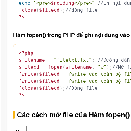
echo
"<pre>
$noidung
</pre>"
;
//in nội du
fclose
(
$filecd
)
;
//đóng file
?>
Hàm fopen() trong PHP để ghi nội dung vào f
<?php
$filename
=
"filetxt.txt"
;
//Đường dẫn
$filecd
=
fopen
(
$filename
,
"w"
)
;
//Mở f
fwrite
(
$filecd
,
'fwrite vào toàn bộ fi
fwrite
(
$filecd
,
'fwrite vào toàn bộ fi
fclose
(
$filecd
)
;
//Đóng file
?>
Các cách mở file của Hàm fopen()