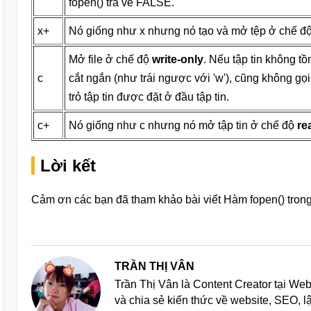
fopen() trả về FALSE.
x+
Nó giống như x nhưng nó tạo và mở tệp ở chế đ
Mở file ở chế độ
write-only
. Nếu tập tin không tồ
c
cắt ngắn (như trái ngược với 'w'), cũng không gọi
trỏ tập tin được đặt ở đầu tập tin.
c+
Nó giống như c nhưng nó mở tập tin ở chế độ
re
Lời kết
Cảm ơn các bạn đã tham khảo bài viết Hàm fopen() tron
TRẦN THỊ VÂN
Trần Thị Vân là Content Creator tại We
và chia sẻ kiến thức về website, SEO, 