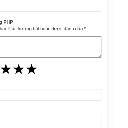
ng PHP
khai. Các trường bắt buộc được đánh dấu *
★
★
★
★
★
★