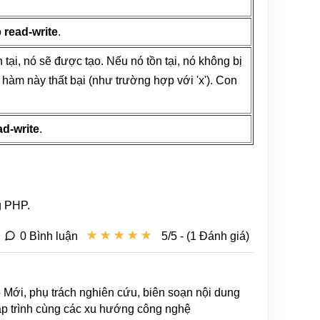
ộ
read-write
.
n tại, nó sẽ được tạo. Nếu nó tồn tại, nó không bị
 hàm này thất bại (như trường hợp với 'x'). Con
ad-write
.
g PHP.
★
★
★
★
★
★
★
★
★
★
0 Bình luận
5/5 - (1 Đánh giá)
b Mới, phụ trách nghiên cứu, biên soạn nội dung
lập trình cùng các xu hướng công nghệ