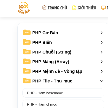
TRANG CHỦ
GIỚI THIỆU
PHP Cơ Bản
WM
PHP Biến
WM
PHP Chuỗi (String)
WM
PHP Mảng (Array)
WM
PHP Mệnh đề - Vòng lặp
WM
PHP File - Thư mục
WM
PHP - Hàm basename
PHP - Hàm chmod