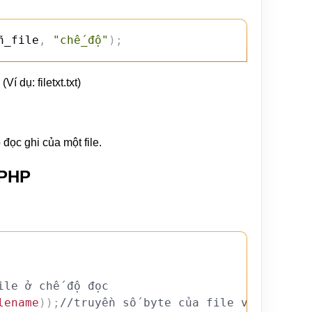
n_file
,
"chế_độ"
)
;
í dụ: filetxt.txt)
 đọc ghi của một file.
 PHP
ile ở chế độ đọc
lename
)
)
;
//truyền số byte của file và tiến hà