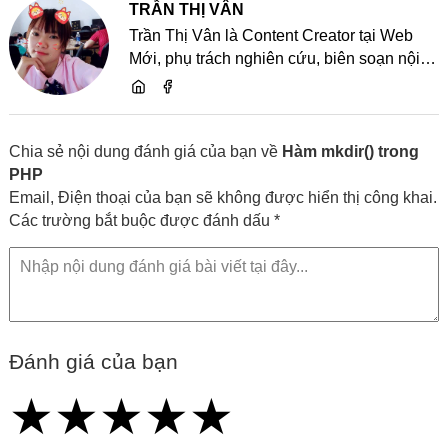
TRẦN THỊ VÂN
Trần Thị Vân là Content Creator tại Web
Mới, phụ trách nghiên cứu, biên soạn nội
dung và chia sẻ kiến thức về website, SEO,
lập trình cùng các xu hướng công nghệ
Chia sẻ nội dung đánh giá của bạn về
Hàm mkdir() trong
PHP
Email, Điện thoại của bạn sẽ không được hiển thị công khai.
Các trường bắt buộc được đánh dấu *
Đánh giá của bạn
★
★
★
★
★
★
★
★
★
★
★
★
★
★
★