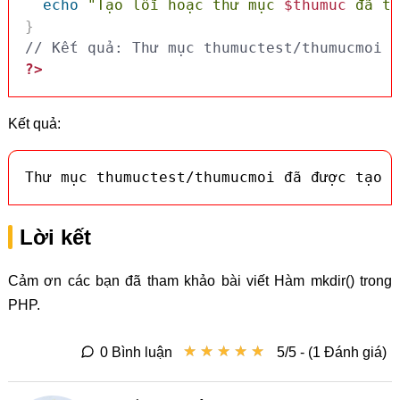
echo
"Tạo lỗi hoặc thư mục 
$thumuc
 đã tồ
}
// Kết quả: Thư mục thumuctest/thumucmoi đ
?>
Kết quả:
Thư mục thumuctest/thumucmoi đã được tạo t
Lời kết
Cảm ơn các bạn đã tham khảo bài viết Hàm mkdir() trong
PHP.
★
★
★
★
★
★
★
★
★
★
0 Bình luận
5/5 - (1 Đánh giá)