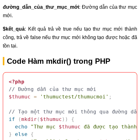
đường_dẫn_của_thư_mục_mới
: Đường dẫn của thư mục
mới.
$kết_quả
: Kết quả trả về true nếu tạo thư mục mới thành
công, trả về false nếu thư mục mới không tạo được hoặc đã
tồn tại.
Code Hàm mkdir() trong PHP
<?php
// Đường dẫn của thư mục mới
$thumuc
=
'thumuctest/thumucmoi'
;
// Tạo một thư mục mới thông qua đường dẫn
if
(
mkdir
(
$thumuc
)
)
{
echo
"Thư mục 
$thumuc
 đã được tạo thành 
}
else
{