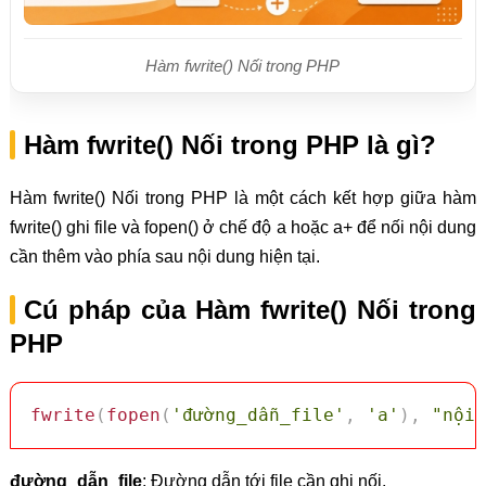
Hàm fwrite() Nối trong PHP
Hàm fwrite() Nối trong PHP là gì?
Hàm fwrite() Nối trong PHP là một cách kết hợp giữa hàm
fwrite() ghi file và fopen() ở chế độ a hoặc a+ để nối nội dung
cần thêm vào phía sau nội dung hiện tại.
Cú pháp của Hàm fwrite() Nối trong
PHP
fwrite
(
fopen
(
'đường_dẫn_file'
,
'a'
)
,
"nội_
đường_dẫn_file
: Đường dẫn tới file cần ghi nối.