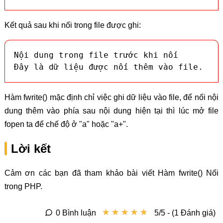
Kết quả sau khi nối trong file được ghi:
​Nội dung trong file trước khi nối

Đây là dữ liệu được nối thêm vào file.
Hàm fwrite() mặc định chỉ việc ghi dữ liệu vào file, để nối nội
dung thêm vào phía sau nội dung hiện tại thì lúc mở file
fopen ta để chế độ ở "a" hoặc "a+".
Lời kết
Cảm ơn các bạn đã tham khảo bài viết Hàm fwrite() Nối
trong PHP.
★
★
★
★
★
★
★
★
★
★
0 Bình luận
5/5 - (1 Đánh giá)