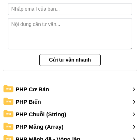
PHP Cơ Bản
WM
PHP Biến
WM
PHP Chuỗi (String)
WM
PHP Mảng (Array)
WM
PHP Mệnh đề - Vòng lặp
WM