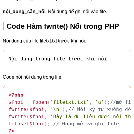
nội_dung_cần_nối
: Nội dung để ghi nối vào file.
Code Hàm fwrite() Nối trong PHP
Nội dung của file filetxt.txt trước khi nối:
Nội dung trong file trước khi nối
Code nối nội dung trong file:
<?php
$fnoi
=
fopen
(
'filetxt.txt'
,
'a'
)
;
//mở fil
fwrite
(
$fnoi
,
"\n"
)
;
// Nối ký tự xuống dòn
fwrite
(
$fnoi
,
'Đây là dữ liệu được nối thê
fclose
(
$fnoi
)
;
// Đóng mở và ghi file
?>