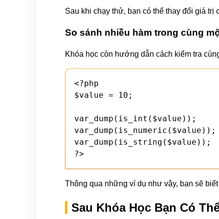
Sau khi chạy thử, bạn có thể thay đổi giá trị
So sánh nhiều hàm trong cùng một
Khóa học còn hướng dẫn cách kiểm tra cùng
<?php

$value = 10;

var_dump(is_int($value));

var_dump(is_numeric($value));

var_dump(is_string($value));

?>
Thông qua những ví dụ như vậy, bạn sẽ biết 
Sau Khóa Học Bạn Có Th