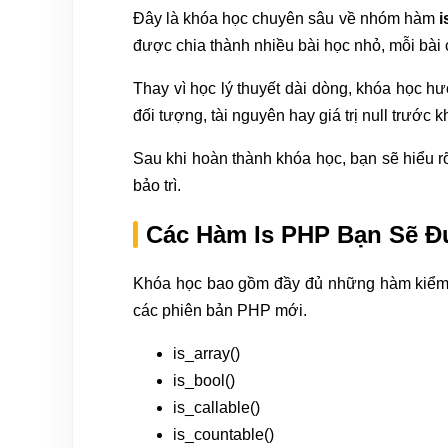
Đây là khóa học chuyên sâu về nhóm hàm
i
được chia thành nhiều bài học nhỏ, mỗi bài 
Thay vì học lý thuyết dài dòng, khóa học h
đối tượng, tài nguyên hay giá trị null trước kh
Sau khi hoàn thành khóa học, bạn sẽ hiểu r
bảo trì.
Các Hàm Is PHP Bạn Sẽ 
Khóa học bao gồm đầy đủ những hàm kiểm tr
các phiên bản PHP mới.
is_array()
is_bool()
is_callable()
is_countable()