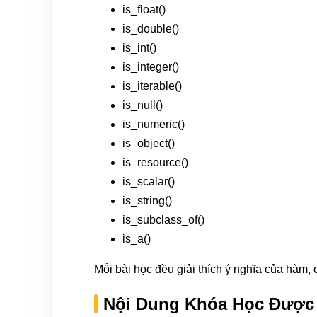
is_float()
is_double()
is_int()
is_integer()
is_iterable()
is_null()
is_numeric()
is_object()
is_resource()
is_scalar()
is_string()
is_subclass_of()
is_a()
Mỗi bài học đều giải thích ý nghĩa của hàm, c
Nội Dung Khóa Học Được