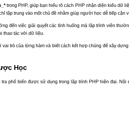
s_*
trong PHP, giúp bạn hiểu rõ cách PHP nhận diện kiểu dữ liệu 
chỉ tập trung vào một chủ đề nhằm giúp người học dễ tiếp cận v
ướng đến việc giải quyết các tình huống mà lập trình viên thườ
i thao tác với dữ liệu.
õ vai trò của từng hàm và biết cách kết hợp chúng để xây dự
Được Học
a phổ biến được sử dụng trong lập trình PHP hiện đại. Nội 