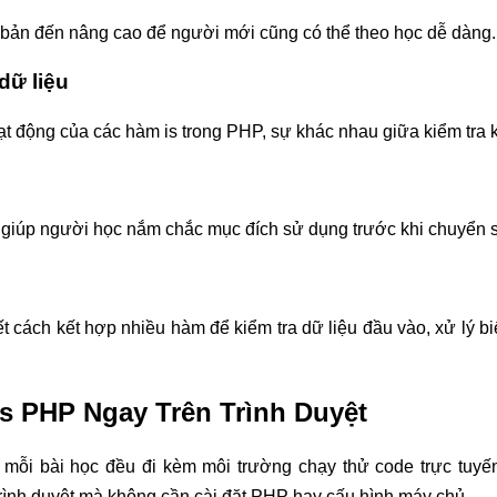
 bản đến nâng cao để người mới cũng có thể theo học dễ dàng.
dữ liệu
 động của các hàm is trong PHP, sự khác nhau giữa kiểm tra kiểu
, giúp người học nắm chắc mục đích sử dụng trước khi chuyển s
ết cách kết hợp nhiều hàm để kiểm tra dữ liệu đầu vào, xử lý 
s PHP Ngay Trên Trình Duyệt
 mỗi bài học đều đi kèm môi trường chạy thử code trực tuyến
trình duyệt mà không cần cài đặt PHP hay cấu hình máy chủ.