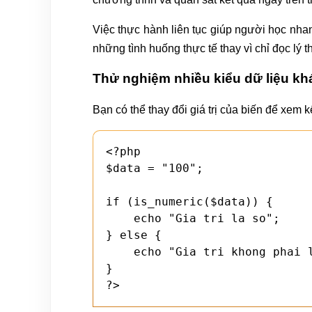
Việc thực hành liên tục giúp người học nha
những tình huống thực tế thay vì chỉ đọc lý t
Thử nghiệm nhiều kiểu dữ liệu k
Bạn có thể thay đổi giá trị của biến để xem 
<?php

$data = "100";

if (is_numeric($data)) {

    echo "Gia tri la so";

} else {

    echo "Gia tri khong phai la so";

}

?>