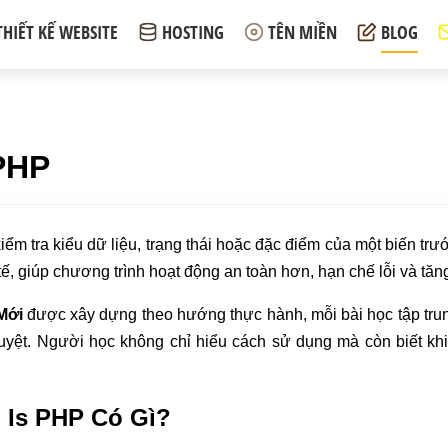
THIẾT KẾ WEBSITE
HOSTING
TÊN MIỀN
BLOG
 PHP
m tra kiểu dữ liệu, trạng thái hoặc đặc điểm của một biến trư
tế, giúp chương trình hoạt động an toàn hơn, hạn chế lỗi và tăn
Mới
được xây dựng theo hướng thực hành, mỗi bài học tập trun
duyệt. Người học không chỉ hiểu cách sử dụng mà còn biết kh
 Is PHP Có Gì?