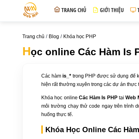
TRANG CHỦ
GIỚI THIỆU
Trang chủ
Blog
Khóa học PHP
H
ọc online Các Hàm Is
Các hàm
is_*
trong PHP được sử dụng để kiể
hiện rất thường xuyên trong các dự án thực 
Khóa học online
Các Hàm Is PHP
tại
Web 
môi trường chạy thử code ngay trên trình 
huống thực tế.
Khóa Học Online Các Hàm