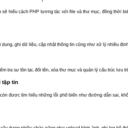
n sẽ hiểu cách PHP tương tác với file và thư mục, đồng thời 
ội dung, ghi dữ liệu, cập nhật thông tin cũng như xử lý nhiều đị
 tra sự tồn tại, đổi tên, xóa thư mục và quản lý cấu trúc lưu tr
 tập tin
còn được tìm hiểu những lỗi phổ biến như đường dẫn sai, khôn
 xây dựng nhiều chức năng như upload hình ảnh, ghi log hệ thố