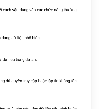
biết cách vận dụng vào các chức năng thường
nh dạng dữ liệu phổ biến.
ữ dữ liệu trong dự án.
g đủ quyền truy cập hoặc tập tin không tồn
ng, xuất báo cáo, đọc dữ liệu cấu hình hoặc