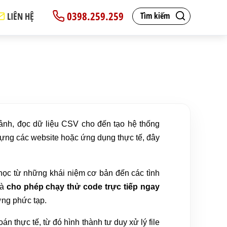
0398.259.259
LIÊN HỆ
Tìm kiếm
 ảnh, đọc dữ liệu CSV cho đến tạo hệ thống
y dựng các website hoặc ứng dụng thực tế, đây
 học từ những khái niệm cơ bản đến các tình
là
cho phép chạy thử code trực tiếp ngay
ờng phức tạp.
n thực tế, từ đó hình thành tư duy xử lý file