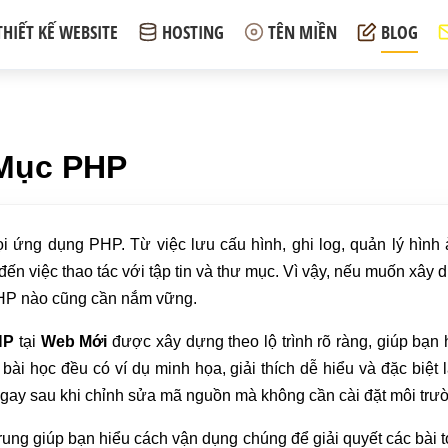
THIẾT KẾ WEBSITE
HOSTING
TÊN MIỀN
BLOG
 Mục PHP
ọi ứng dụng PHP. Từ việc lưu cấu hình, ghi log, quản lý hình
ếp đến việc thao tác với tập tin và thư mục. Vì vậy, nếu muốn xâ
 PHP nào cũng cần nắm vững.
HP
tại
Web Mới
được xây dựng theo lộ trình rõ ràng, giúp bạn
ài học đều có ví dụ minh họa, giải thích dễ hiểu và đặc biệt 
 ngay sau khi chỉnh sửa mã nguồn mà không cần cài đặt môi trư
rung giúp bạn hiểu cách vận dụng chúng để giải quyết các bài toá