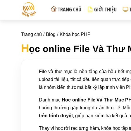
TRANG CHỦ
GIỚI THIỆU
Trang chủ
Blog
Khóa học PHP
H
ọc online File Và Thư
File và thư mục là nền tảng của hầu hết m
upload tài liệu, tất cả đều liên quan trực ti
là nhóm kiến thức mà bất kỳ lập trình viên
Danh mục
Học online File Và Thư Mục P
huống thường gặp trong dự án thực tế. Mỗi b
trên trình duyệt
, giúp bạn kiểm tra kết quả
Thay vì học rời rạc từng hàm, khóa học tập t