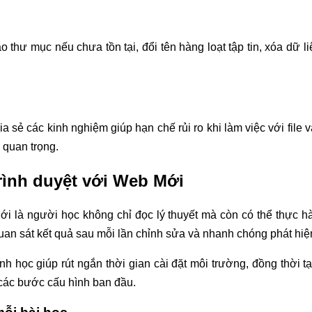
 thư mục nếu chưa tồn tại, đổi tên hàng loạt tập tin, xóa dữ l
a sẻ các kinh nghiệm giúp hạn chế rủi ro khi làm việc với file
u quan trọng.
trình duyệt với Web Mới
 là người học không chỉ đọc lý thuyết mà còn có thể thực hà
n sát kết quả sau mỗi lần chỉnh sửa và nhanh chóng phát hiện l
nh học giúp rút ngắn thời gian cài đặt môi trường, đồng thời t
 các bước cấu hình ban đầu.