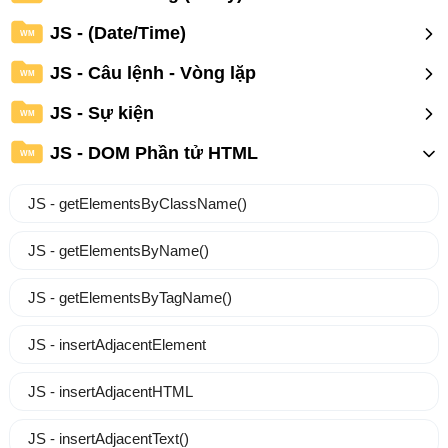
JS - (Date/Time)
WM
JS - Câu lệnh - Vòng lặp
WM
JS - Sự kiện
WM
JS - DOM Phần tử HTML
WM
JS - getElementsByClassName()
JS - getElementsByName()
JS - getElementsByTagName()
JS - insertAdjacentElement
JS - insertAdjacentHTML
JS - insertAdjacentText()