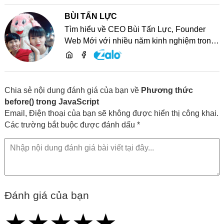
BÙI TẤN LỰC
Tìm hiểu về CEO Bùi Tấn Lực, Founder
Web Mới với nhiều năm kinh nghiệm trong
lĩnh vực phát triển website, SEO và chia sẻ
kiến thức công nghệ
Chia sẻ nội dung đánh giá của bạn về
Phương thức
before() trong JavaScript
Email, Điện thoại của bạn sẽ không được hiển thị công khai.
Các trường bắt buộc được đánh dấu *
Đánh giá của bạn
★
★
★
★
★
★
★
★
★
★
★
★
★
★
★