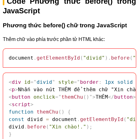
Code Phương thức before() trong
JavaScript
Phương thức before() chữ trong JavaScript
Thêm chữ vào phía trước phần tử HTML khác:
document
.
getElementById
(
"divid"
)
.
before
(
"X
<
div
id
=
"
divid
"
style
=
"
border
:
 1px solid r
<
p
>
Nhấn vào nút THÊM để thêm chữ "Xin chào
<
button
onclick
=
"
themChu
(
)
"
>
THÊM
</
button
>
<
script
>
function
themChu
(
)
{
const
 divid 
=
 document
.
getElementById
(
"div
divid
.
before
(
"Xin chào!."
)
;
}