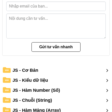
JS - Cơ Bản
WM
JS - Kiểu dữ liệu
WM
JS - Hàm Number (Số)
WM
JS - Chuỗi (String)
WM
JS - Hàm Mảng (Array)
WM