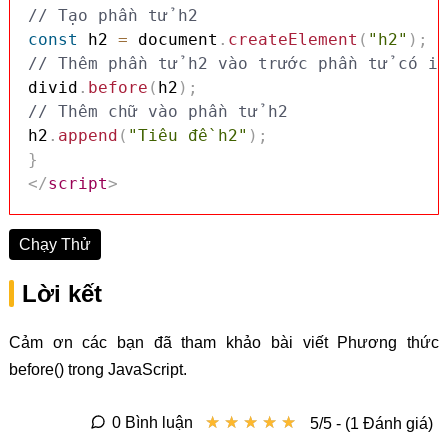
// Tạo phần tử h2
const
 h2 
=
 document
.
createElement
(
"h2"
)
;
// Thêm phần tử h2 vào trước phần tử có id
divid
.
before
(
h2
)
;
// Thêm chữ vào phần tử h2
h2
.
append
(
"Tiêu đề h2"
)
;
}
</
script
>
Chạy Thử
Lời kết
Cảm ơn các bạn đã tham khảo bài viết Phương thức
before() trong JavaScript.
★
★
★
★
★
★
★
★
★
★
0 Bình luận
5/5 - (1 Đánh giá)