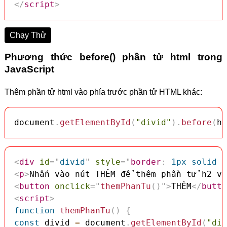
</
script
>
Chạy Thử
Phương thức before() phần tử html trong
JavaScript
Thêm phần tử html vào phía trước phần tử HTML khác:
document
.
getElementById
(
"divid"
)
.
before
(
h2
<
div
id
=
"
divid
"
style
=
"
border
:
 1px solid r
<
p
>
Nhấn vào nút THÊM để thêm phần tử h2 và
<
button
onclick
=
"
themPhanTu
(
)
"
>
THÊM
</
butto
<
script
>
function
themPhanTu
(
)
{
const
 divid 
=
 document
.
getElementById
(
"div