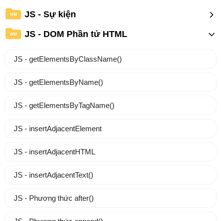
JS - Sự kiện
WM
JS - DOM Phần tử HTML
WM
JS - getElementsByClassName()
JS - getElementsByName()
JS - getElementsByTagName()
JS - insertAdjacentElement
JS - insertAdjacentHTML
JS - insertAdjacentText()
JS - Phương thức after()