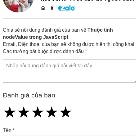
lĩnh vực phát triển website, SEO và chia sẻ
kiến thức công nghệ
Chia sẻ nội dung đánh giá của bạn về
Thuộc tính
nodeValue trong JavaScript
Email, Điện thoại của bạn sẽ không được hiển thị công khai.
Các trường bắt buộc được đánh dấu *
Đánh giá của bạn
★
★
★
★
★
★
★
★
★
★
★
★
★
★
★
Tên *