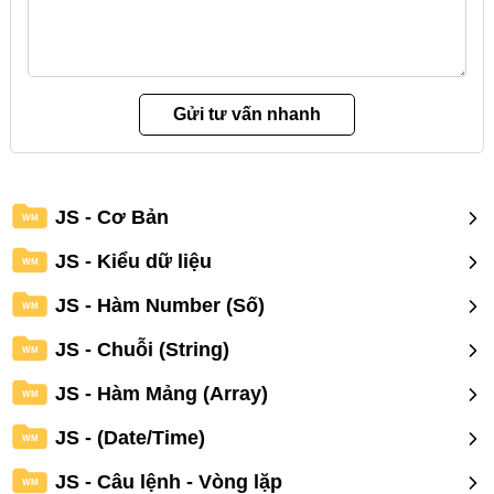
JS - Cơ Bản
WM
JS - Kiểu dữ liệu
WM
JS - Hàm Number (Số)
WM
JS - Chuỗi (String)
WM
JS - Hàm Mảng (Array)
WM
JS - (Date/Time)
WM
JS - Câu lệnh - Vòng lặp
WM