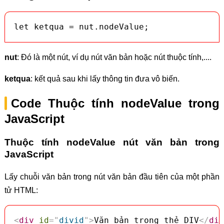
let ketqua = nut.nodeValue;
nut
: Đó là một nút, ví dụ nút văn bản hoặc nút thuộc tính,....
ketqua
: kết quả sau khi lấy thông tin đưa vô biến.
Code Thuộc tính nodeValue trong
JavaScript
Thuộc tính nodeValue nút văn bản trong
JavaScript
Lấy chuỗi văn bản trong nút văn bản đầu tiên của một phần
tử HTML:
<
div
id
=
"
divid
"
>
Văn bản trong thẻ DIV
</
div