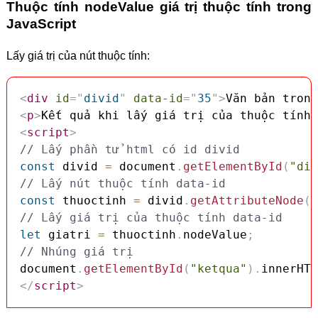
Thuộc tính nodeValue giá trị thuộc tính trong
JavaScript
Lấy giá trị của nút thuộc tính:
<
div
id
=
"
divid
"
data-id
=
"
35
"
>
Văn bản trong
<
p
>
Kết quả khi lấy giá trị của thuộc tính 
<
script
>
// Lấy phần tử html có id divid
const
 divid 
=
 document
.
getElementById
(
"div
// Lấy nút thuộc tính data-id
const
 thuoctinh 
=
 divid
.
getAttributeNode
(
'
// Lấy giá trị của thuộc tính data-id
let
 giatri 
=
 thuoctinh
.
nodeValue
;
// Nhúng giá trị
document
.
getElementById
(
"ketqua"
)
.
innerHTM
</
script
>