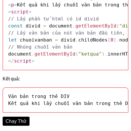
<
p
>
Kết quả khi lấy chuỗi văn bản trong thẻ
<
script
>
// Lấy phần tử html có id divid
const
 divid 
=
 document
.
getElementById
(
"div
// Lấy văn bản của nút văn bản đầu tiên, b
let
 chuoivanban 
=
 divid
.
childNodes
[
0
]
.
node
// Nhúng chuỗi văn bản
document
.
getElementById
(
"ketqua"
)
.
innerHTM
</
script
>
Kết quả:
Văn bản trong thẻ DIV

Kết quả khi lấy chuỗi văn bản trong thẻ DI
Chạy Thử