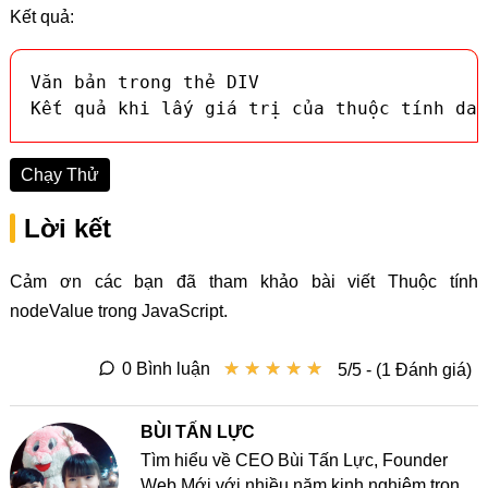
Kết quả:
Văn bản trong thẻ DIV

Kết quả khi lấy giá trị của thuộc tính dat
Chạy Thử
Lời kết
Cảm ơn các bạn đã tham khảo bài viết Thuộc tính
nodeValue trong JavaScript.
★
★
★
★
★
★
★
★
★
★
0 Bình luận
5/5 - (1 Đánh giá)
BÙI TẤN LỰC
Tìm hiểu về CEO Bùi Tấn Lực, Founder
Web Mới với nhiều năm kinh nghiệm trong