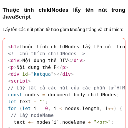
Thuộc tính childNodes lấy tên nút trong
JavaScript
Lấy tên các nút phần tử bao gồm khoảng trắng và chú thích:
<
h1
>
Thuộc tính childNodes lấy tên nút tron
<!--Chú thích childNodes-->
<
div
>
Nội dung thẻ DIV
</
div
>
<
p
>
Nội dung thẻ P
</
p
>
<
div
id
=
"
ketqua
"
>
</
div
>
<
script
>
// Lấy tất cả các nút của các phần tử HTML
const
 nodes 
=
 document
.
body
.
childNodes
;
let
 text 
=
""
;
for
(
let
 i 
=
0
;
 i 
<
 nodes
.
length
;
 i
++
)
{
// Lấy nodeName
  text 
+=
 nodes
[
i
]
.
nodeName 
+
"<br>"
;