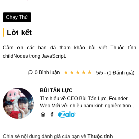
Chạy Thử
Lời kết
Cảm ơn các bạn đã tham khảo bài viết Thuộc tính
childNodes trong JavaScript.
★
★
★
★
★
★
★
★
★
★
0 Bình luận
5/5 - (1 Đánh giá)
BÙI TẤN LỰC
Tìm hiểu về CEO Bùi Tấn Lực, Founder
Web Mới với nhiều năm kinh nghiệm trong
lĩnh vực phát triển website, SEO và chia sẻ
kiến thức công nghệ
Chia sẻ nội dung đánh giá của bạn về
Thuộc tính