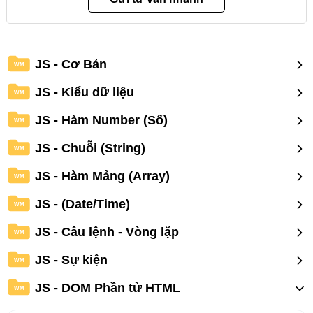
JS - Cơ Bản
WM
JS - Kiểu dữ liệu
WM
JS - Hàm Number (Số)
WM
JS - Chuỗi (String)
WM
JS - Hàm Mảng (Array)
WM
JS - (Date/Time)
WM
JS - Câu lệnh - Vòng lặp
WM
JS - Sự kiện
WM
JS - DOM Phần tử HTML
WM