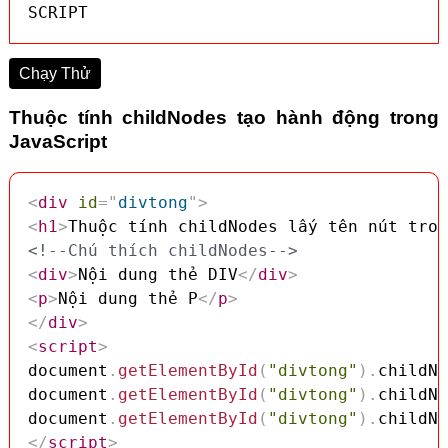
SCRIPT
Chạy Thử
Thuộc tính childNodes tạo hành động trong
JavaScript
<
div
id
=
"
divtong
"
>
<
h1
>
Thuộc tính childNodes lấy tên nút tron
<!--Chú thích childNodes-->
<
div
>
Nội dung thẻ DIV
</
div
>
<
p
>
Nội dung thẻ P
</
p
>
</
div
>
<
script
>
document
.
getElementById
(
"divtong"
)
.
childNo
document
.
getElementById
(
"divtong"
)
.
childNo
document
.
getElementById
(
"divtong"
)
.
childNo
</
script
>