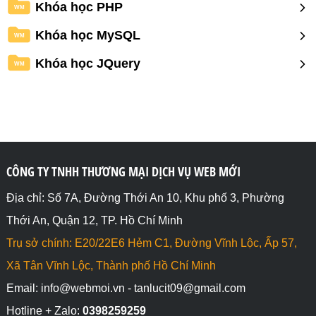
Khóa học PHP
WM
Khóa học MySQL
WM
Khóa học JQuery
WM
CÔNG TY TNHH THƯƠNG MẠI DỊCH VỤ WEB MỚI
Địa chỉ: Số 7A, Đường Thới An 10, Khu phố 3, Phường
Thới An, Quận 12, TP. Hồ Chí Minh
Trụ sở chính: E20/22E6 Hẻm C1, Đường Vĩnh Lộc, Ấp 57,
Xã Tân Vĩnh Lộc, Thành phố Hồ Chí Minh
Email: info@webmoi.vn - tanlucit09@gmail.com
Hotline + Zalo:
0398259259