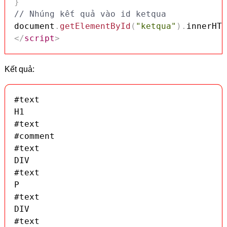
}
// Nhúng kết quả vào id ketqua
document
.
getElementById
(
"ketqua"
)
.
innerHTM
</
script
>
Kết quả:
#text

H1

#text

#comment

#text

DIV

#text

P

#text

DIV

#text
