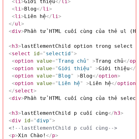
<
li
>
Giới thiệu
</
li
>
<
li
>
Blog
</
li
>
<
li
>
Liên hệ
</
li
>
</
ul
>
<
div
>
Phần tử HTML cuối cùng của thẻ ul (HT
<
h3
>
lastElementChild option trong select c
<
select
id
=
"
selectid
"
>
<
option
value
=
"
Trang chủ
"
>
Trang chủ
</
opt
<
option
value
=
"
Giới thiệu
"
>
Giới thiệu
</
o
<
option
value
=
"
Blog
"
>
Blog
</
option
>
<
option
value
=
"
Liên hệ
"
>
Liên hệ
</
option
>
</
select
>
<
div
>
Phần tử HTML cuối cùng của thẻ select
<
h3
>
lastElementChild p cuối cùng
</
h3
>
<
div
id
=
"
divp
"
>
<!--lastElementChild p cuối cùng-->
<
p
>
Xin Chào!
</
p
>