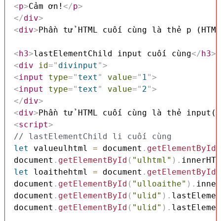
<
p
>
Cảm ơn!
</
p
>
</
div
>
<
div
>
Phần tử HTML cuối cùng là thẻ p (HTML
<
h3
>
lastElementChild input cuối cùng
</
h3
>
<
div
id
=
"
divinput
"
>
<
input
type
=
"
text
"
value
=
"
1
"
>
<
input
type
=
"
text
"
value
=
"
2
"
>
</
div
>
<
div
>
Phần tử HTML cuối cùng là thẻ input(V
<
script
>
// lastElementChild li cuối cùng
let
 valueulhtml 
=
 document
.
getElementById
(
document
.
getElementById
(
"ulhtml"
)
.
innerHTM
let
 loaithehtml 
=
 document
.
getElementById
(
document
.
getElementById
(
"ulloaithe"
)
.
inner
document
.
getElementById
(
"ulid"
)
.
lastElemen
document
.
getElementById
(
"ulid"
)
.
lastElemen