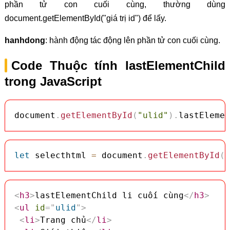
phần tử con cuối cùng, thường dùng
document.getElementById("giá trị id") để lấy.
hanhdong
: hành động tác động lên phần tử con cuối cùng.
Code Thuộc tính lastElementChild
trong JavaScript
document
.
getElementById
(
"ulid"
)
.
lastElemen
let
 selecthtml 
=
 document
.
getElementById
(
"
<
h3
>
lastElementChild li cuối cùng
</
h3
>
<
ul
id
=
"
ulid
"
>
<
li
>
Trang chủ
</
li
>