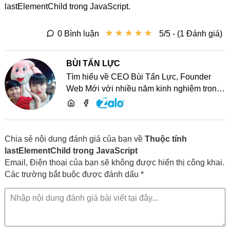
lastElementChild trong JavaScript.
★
★
★
★
★
★
★
★
★
★
0 Bình luận
5/5 - (1 Đánh giá)
BÙI TẤN LỰC
Tìm hiểu về CEO Bùi Tấn Lực, Founder
Web Mới với nhiều năm kinh nghiệm trong
lĩnh vực phát triển website, SEO và chia sẻ
kiến thức công nghệ
Chia sẻ nội dung đánh giá của bạn về
Thuộc tính
lastElementChild trong JavaScript
Email, Điện thoại của bạn sẽ không được hiển thị công khai.
Các trường bắt buộc được đánh dấu *