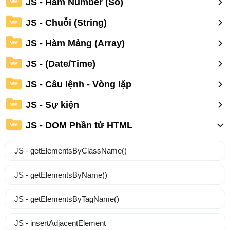
JS - Hàm Number (Số)
WM
JS - Chuỗi (String)
WM
JS - Hàm Mảng (Array)
WM
JS - (Date/Time)
WM
JS - Câu lệnh - Vòng lặp
WM
JS - Sự kiện
WM
JS - DOM Phần tử HTML
WM
JS - getElementsByClassName()
JS - getElementsByName()
JS - getElementsByTagName()
JS - insertAdjacentElement