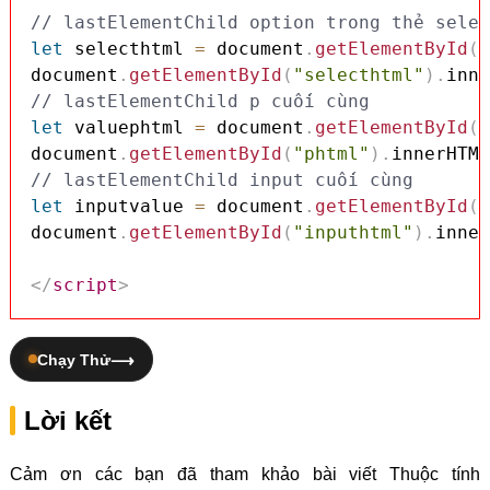
// lastElementChild option trong thẻ selec
let
 selecthtml 
=
 document
.
getElementById
(
"
document
.
getElementById
(
"selecthtml"
)
.
inne
// lastElementChild p cuối cùng
let
 valuephtml 
=
 document
.
getElementById
(
"
document
.
getElementById
(
"phtml"
)
.
innerHTML
// lastElementChild input cuối cùng
let
 inputvalue 
=
 document
.
getElementById
(
"
document
.
getElementById
(
"inputhtml"
)
.
inner
</
script
>
Chạy Thử
Lời kết
Cảm ơn các bạn đã tham khảo bài viết Thuộc tính