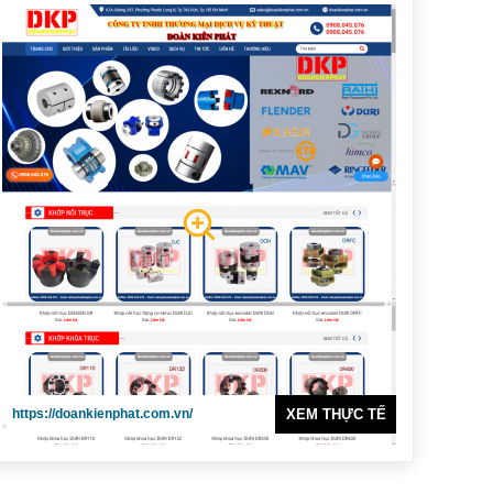
https://doankienphat.com.vn/
XEM THỰC TẾ