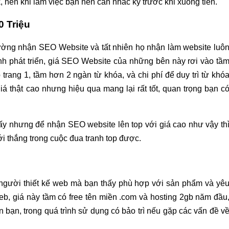
 nên khi làm việc bạn nên cân nhắc kỹ trước khi xuống tiền.
0 Triệu
ường nhận SEO Website và tất nhiên họ nhận làm website luô
ình phát triển, giá SEO Website của những bên này rơi vào tầ
p trang 1, tầm hơn 2 ngàn từ khóa, và chi phí để duy trì từ khó
á thật cao nhưng hiệu qua mang lại rất tốt, quan trọng bạn c
đấy nhưng để nhận SEO website lên top với giá cao như vậy th
i thắng trong cuộc đua tranh top được.
 người thiết kế web mà bạn thấy phù hợp với sản phẩm và yê
eb, giá này tầm có free tên miền .com và hosting 2gb năm đầu
 bạn, trong quá trình sử dụng có bảo trì nếu gặp các vấn đề v