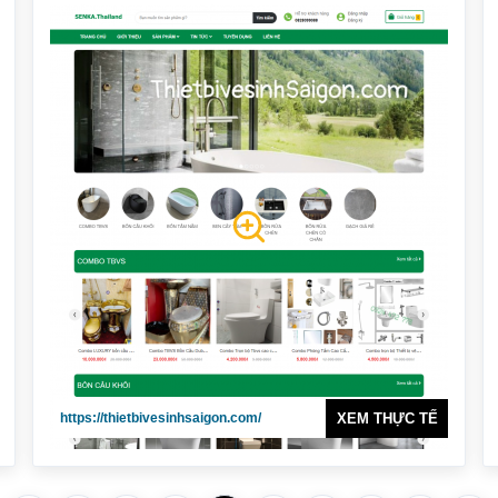
https://thietbivesinhsaigon.com/
XEM THỰC TẾ