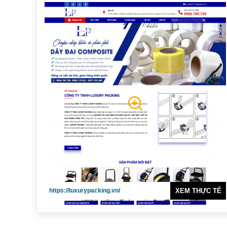
https://luxurypacking.vn/
XEM THỰC TẾ