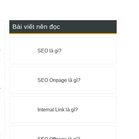
Bài viết nên đọc
SEO là gì?
y
o
ể
SEO Onpage là gì?
y
c
,
Internal Link là gì?
u
c